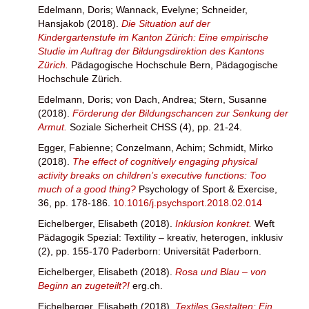
Edelmann, Doris
;
Wannack, Evelyne
;
Schneider,
Hansjakob
(2018).
Die Situation auf der
Kindergartenstufe im Kanton Zürich: Eine empirische
Studie im Auftrag der Bildungsdirektion des Kantons
Zürich.
Pädagogische Hochschule Bern, Pädagogische
Hochschule Zürich.
Edelmann, Doris
;
von Dach, Andrea
;
Stern, Susanne
(2018).
Förderung der Bildungschancen zur Senkung der
Armut.
Soziale Sicherheit CHSS (4), pp. 21-24.
Egger, Fabienne
;
Conzelmann, Achim
;
Schmidt, Mirko
(2018).
The effect of cognitively engaging physical
activity breaks on children’s executive functions: Too
much of a good thing?
Psychology of Sport & Exercise,
36, pp. 178-186.
10.1016/j.psychsport.2018.02.014
Eichelberger, Elisabeth
(2018).
Inklusion konkret.
Weft
Pädagogik Spezial: Textility – kreativ, heterogen, inklusiv
(2), pp. 155-170 Paderborn: Universität Paderborn.
Eichelberger, Elisabeth
(2018).
Rosa und Blau – von
Beginn an zugeteilt?!
erg.ch.
Eichelberger, Elisabeth
(2018).
Textiles Gestalten: Ein