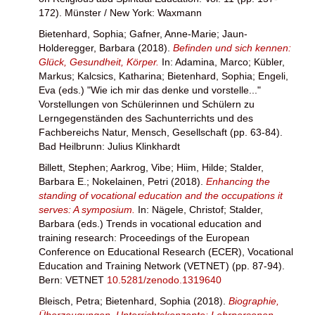
172). Münster / New York: Waxmann
Bietenhard, Sophia
;
Gafner, Anne-Marie
;
Jaun-
Holderegger, Barbara
(2018).
Befinden und sich kennen:
Glück, Gesundheit, Körper.
In:
Adamina, Marco
;
Kübler,
Markus
;
Kalcsics, Katharina
;
Bietenhard, Sophia
;
Engeli,
Eva
(eds.) "Wie ich mir das denke und vorstelle..."
Vorstellungen von Schülerinnen und Schülern zu
Lerngegenständen des Sachunterrichts und des
Fachbereichs Natur, Mensch, Gesellschaft (pp. 63-84).
Bad Heilbrunn: Julius Klinkhardt
Billett, Stephen
;
Aarkrog, Vibe
;
Hiim, Hilde
;
Stalder,
Barbara E.
;
Nokelainen, Petri
(2018).
Enhancing the
standing of vocational education and the occupations it
serves: A symposium.
In:
Nägele, Christof
;
Stalder,
Barbara
(eds.) Trends in vocational education and
training research: Proceedings of the European
Conference on Educational Research (ECER), Vocational
Education and Training Network (VETNET) (pp. 87-94).
Bern: VETNET
10.5281/zenodo.1319640
Bleisch, Petra
;
Bietenhard, Sophia
(2018).
Biographie,
Überzeugungen, Unterrichtskonzepte: Lehrpersonen