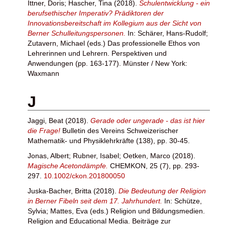
Ittner, Doris
;
Hascher, Tina
(2018).
Schulentwicklung - ein
berufsethischer Imperativ? Prädiktoren der
Innovationsbereitschaft im Kollegium aus der Sicht von
Berner Schulleitungspersonen.
In:
Schärer, Hans-Rudolf
;
Zutavern, Michael
(eds.) Das professionelle Ethos von
Lehrerinnen und Lehrern. Perspektiven und
Anwendungen (pp. 163-177). Münster / New York:
Waxmann
J
Jaggi, Beat
(2018).
Gerade oder ungerade - das ist hier
die Frage!
Bulletin des Vereins Schweizerischer
Mathematik- und Physiklehrkräfte (138), pp. 30-45.
Jonas, Albert
;
Rubner, Isabel
;
Oetken, Marco
(2018).
Magische Acetondämpfe.
CHEMKON, 25 (7), pp. 293-
297.
10.1002/ckon.201800050
Juska-Bacher, Britta
(2018).
Die Bedeutung der Religion
in Berner Fibeln seit dem 17. Jahrhundert.
In:
Schütze,
Sylvia
;
Mattes, Eva
(eds.) Religion und Bildungsmedien.
Religion and Educational Media. Beiträge zur