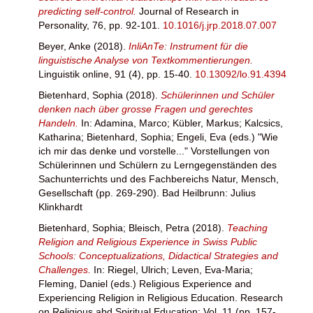
predicting self-control.
Journal of Research in
Personality, 76, pp. 92-101.
10.1016/j.jrp.2018.07.007
Beyer, Anke
(2018).
InliAnTe: Instrument für die
linguistische Analyse von Textkommentierungen.
Linguistik online, 91 (4), pp. 15-40.
10.13092/lo.91.4394
Bietenhard, Sophia
(2018).
Schülerinnen und Schüler
denken nach über grosse Fragen und gerechtes
Handeln.
In:
Adamina, Marco
;
Kübler, Markus
;
Kalcsics,
Katharina
;
Bietenhard, Sophia
;
Engeli, Eva
(eds.) "Wie
ich mir das denke und vorstelle..." Vorstellungen von
Schülerinnen und Schülern zu Lerngegenständen des
Sachunterrichts und des Fachbereichs Natur, Mensch,
Gesellschaft (pp. 269-290). Bad Heilbrunn: Julius
Klinkhardt
Bietenhard, Sophia
;
Bleisch, Petra
(2018).
Teaching
Religion and Religious Experience in Swiss Public
Schools: Conceptualizations, Didactical Strategies and
Challenges.
In:
Riegel, Ulrich
;
Leven, Eva-Maria
;
Fleming, Daniel
(eds.) Religious Experience and
Experiencing Religion in Religious Education. Research
on Religious abd Spiritual Education: Vol. 11 (pp. 157-