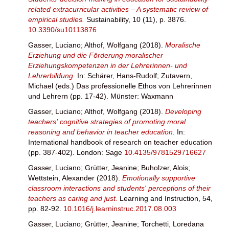
related extracurricular activities – A systematic review of
empirical studies.
Sustainability, 10 (11), p. 3876.
10.3390/su10113876
Gasser, Luciano
;
Althof, Wolfgang
(2018).
Moralische
Erziehung und die Förderung moralischer
Erziehungskompetenzen in der Lehrerinnen- und
Lehrerbildung.
In:
Schärer, Hans-Rudolf
;
Zutavern,
Michael
(eds.) Das professionelle Ethos von Lehrerinnen
und Lehrern (pp. 17-42). Münster: Waxmann
Gasser, Luciano
;
Althof, Wolfgang
(2018).
Developing
teachers' cognitive strategies of promoting moral
reasoning and behavior in teacher education.
In:
International handbook of research on teacher education
(pp. 387-402). London: Sage
10.4135/9781529716627
Gasser, Luciano
;
Grütter, Jeanine
;
Buholzer, Alois
;
Wettstein, Alexander
(2018).
Emotionally supportive
classroom interactions and students' perceptions of their
teachers as caring and just.
Learning and Instruction, 54,
pp. 82-92.
10.1016/j.learninstruc.2017.08.003
Gasser, Luciano
;
Grütter, Jeanine
;
Torchetti, Loredana