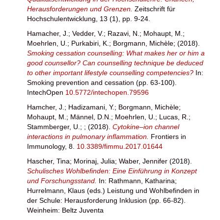
Herausforderungen und Grenzen.
Zeitschrift für
Hochschulentwicklung, 13 (1), pp. 9-24.
Hamacher, J.
;
Vedder, V.
;
Razavi, N.
;
Mohaupt, M.
;
Moehrlen, U.
;
Purkabiri, K.
;
Borgmann, Michèle
;
(2018).
Smoking cessation counselling: What makes her or him a
good counsellor? Can counselling technique be deduced
to other important lifestyle counselling competencies?
In:
Smoking prevention and cessation (pp. 63-100).
IntechOpen
10.5772/intechopen.79596
Hamcher, J.
;
Hadizamani, Y.
;
Borgmann, Michèle
;
Mohaupt, M.
;
Männel, D.N.
;
Moehrlen, U.
;
Lucas, R.
;
Stammberger, U.
;
;
(2018).
Cytokine–ion channel
interactions in pulmonary inflammation.
Frontiers in
Immunology, 8.
10.3389/fimmu.2017.01644
Hascher, Tina
;
Morinaj, Julia
;
Waber, Jennifer
(2018).
Schulisches Wohlbefinden: Eine Einführung in Konzept
und Forschungsstand.
In:
Rathmann, Katharina
;
Hurrelmann, Klaus
(eds.) Leistung und Wohlbefinden in
der Schule: Herausforderung Inklusion (pp. 66-82).
Weinheim: Beltz Juventa