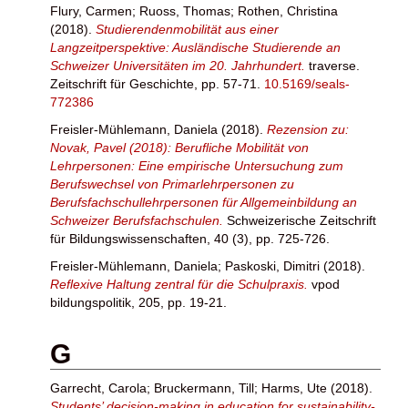
Flury, Carmen
;
Ruoss, Thomas
;
Rothen, Christina
(2018).
Studierendenmobilität aus einer
Langzeitperspektive: Ausländische Studierende an
Schweizer Universitäten im 20. Jahrhundert.
traverse.
Zeitschrift für Geschichte, pp. 57-71.
10.5169/seals-
772386
Freisler-Mühlemann, Daniela
(2018).
Rezension zu:
Novak, Pavel (2018): Berufliche Mobilität von
Lehrpersonen: Eine empirische Untersuchung zum
Berufswechsel von Primarlehrpersonen zu
Berufsfachschullehrpersonen für Allgemeinbildung an
Schweizer Berufsfachschulen.
Schweizerische Zeitschrift
für Bildungswissenschaften, 40 (3), pp. 725-726.
Freisler-Mühlemann, Daniela
;
Paskoski, Dimitri
(2018).
Reflexive Haltung zentral für die Schulpraxis.
vpod
bildungspolitik, 205, pp. 19-21.
G
Garrecht, Carola
;
Bruckermann, Till
;
Harms, Ute
(2018).
Students’ decision-making in education for sustainability-