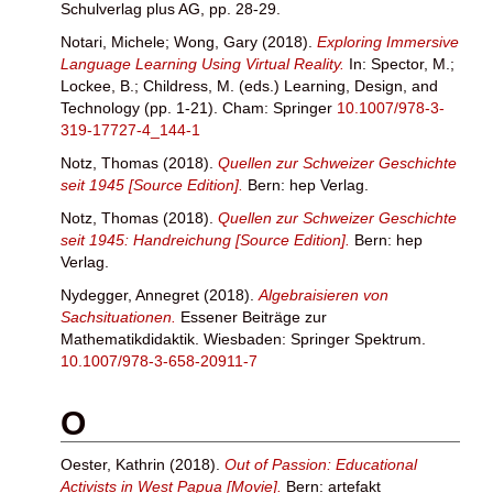
Schulverlag plus AG, pp. 28-29.
Notari, Michele
;
Wong, Gary
(2018).
Exploring Immersive
Language Learning Using Virtual Reality.
In:
Spector, M.
;
Lockee, B.
;
Childress, M.
(eds.) Learning, Design, and
Technology (pp. 1-21). Cham: Springer
10.1007/978-3-
319-17727-4_144-1
Notz, Thomas
(2018).
Quellen zur Schweizer Geschichte
seit 1945 [Source Edition].
Bern: hep Verlag.
Notz, Thomas
(2018).
Quellen zur Schweizer Geschichte
seit 1945: Handreichung [Source Edition].
Bern: hep
Verlag.
Nydegger, Annegret
(2018).
Algebraisieren von
Sachsituationen.
Essener Beiträge zur
Mathematikdidaktik. Wiesbaden: Springer Spektrum.
10.1007/978-3-658-20911-7
O
Oester, Kathrin
(2018).
Out of Passion: Educational
Activists in West Papua [Movie].
Bern: artefakt