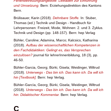
Ferienbetreuungsangebote: Leitfaden zur Einführung
und Umsetzung.
Bern: Erziehungsdirektion des Kantons
Bern.
Brülisauer, Karin
(2018).
Dehnbare Stoffe.
In:
Stuber,
Thomas
(ed.) Technik und Design - Handbuch für
Lehrpersonen: Freizeit, Mode, Wohnen: 2. und 3. Zyklus.
Technik und Design (pp. 148-157). Bern: hep Verlag
Bühler, Caroline
;
Adamina, Marco
;
Kalcsics, Katharina
(2018).
Aufbau der wissenschaftlichen Kompetenzen in
den Fachdidaktiken: Gelingt es, das Versprechen
einzulösen?
journal für lehrerInnenbildung, 18 (3), pp.
46-50.
Bühler-Garcia, Georg
;
Bürki, Gisela
;
Weidinger, Wiltrud
(2018).
Unterwegs - Das bin ich. Das kann ich. Da will ich
hin [Textbook].
Bern: hep Verlag.
Bühler-Garcìa, Georg
;
Bürki, Gisela
;
Weidinger, Wiltrud
(2018).
Unterwegs - Das bin ich. Das kann ich. Da will ich
hin: Didaktischer Kommentar.
Bern: hep Verlag.
C