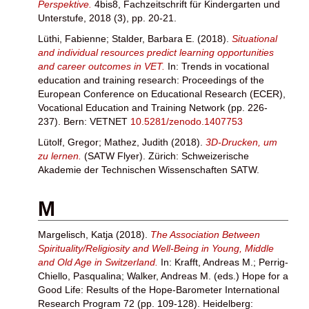
Perspektive.
4bis8, Fachzeitschrift für Kindergarten und
Unterstufe, 2018 (3), pp. 20-21.
Lüthi, Fabienne
;
Stalder, Barbara E.
(2018).
Situational
and individual resources predict learning opportunities
and career outcomes in VET.
In: Trends in vocational
education and training research: Proceedings of the
European Conference on Educational Research (ECER),
Vocational Education and Training Network (pp. 226-
237). Bern: VETNET
10.5281/zenodo.1407753
Lütolf, Gregor
;
Mathez, Judith
(2018).
3D-Drucken, um
zu lernen.
(SATW Flyer). Zürich: Schweizerische
Akademie der Technischen Wissenschaften SATW.
M
Margelisch, Katja
(2018).
The Association Between
Spirituality/Religiosity and Well-Being in Young, Middle
and Old Age in Switzerland.
In:
Krafft, Andreas M.
;
Perrig-
Chiello, Pasqualina
;
Walker, Andreas M.
(eds.) Hope for a
Good Life: Results of the Hope-Barometer International
Research Program 72 (pp. 109-128). Heidelberg: