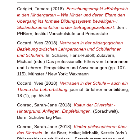
Carigiet, Tamara
(2018).
Forschungsprojekt «Erfolgreich
in den Kindergarten – Wie Kinder und deren Eltern den
Übergang ins formale Bildungssystem bewältigen»:
Skalendokumentation erster Befragungszeitpunkt.
Bern:
PHBern, Institut Vorschulstufe und Primarstufe.
Cocard, Yves
(2018).
Vertrauen in der pädagogischen
Beziehung zwischen Lehrpersonen und Schülerinnen
und Schülern.
In:
Schärer, Hans-Rudolf
;
Zutavern,
Michael
(eds.) Das professionelle Ethos von Lehrerinnen
und Lehrern: Perspektiven und Anwendungen (pp. 107-
115). Münster / New York: Waxmann
Cocard, Yves
(2018).
Vertrauen in der Schule – auch ein
Thema der Lehrerbildung.
journal für lehrerInnenbildung,
18 (1), pp. 55-58.
Conrad, Sarah-Jane
(2018).
Kultur der Diversität -
Hintergrund, Anliegen, Empfehlungen.
(Sprachwelt).
Bern: Schulverlag Plus.
Conrad, Sarah-Jane
(2018).
Kinder philosophieren über
das Kindsein.
In:
de Boer, Heike
;
Michalik, Kerstin
(eds.)
Philosophieren mit Kindern – Forschungszugänge und –