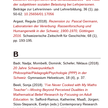
der subjektiven sozialen Belastung bei Lehrpersonen.
Beiträge zur Lehrerinnen- und Lehrerbildung, 36 (1), pp.
50-62.
10.25656/01:17056
Argast, Regula
(2018).
Rezension zu: Pascal Germann,
Laboratorien der Vererbung. Rassenforschung und
Humangenetik in der Schweiz, 1900-1970, Göttingen
2016.
Schweizerische Zeitschrift für Geschichte, 68 (1),
pp. 193-195.
B
Badr, Nadja
;
Mombelli, Dominik
;
Schefer, Niklaus
(2018).
20 Jahre Schwerpunktfach
Philosophie/Pädagogik/Psychologie (PPP) in der
Schweiz.
Gymnasium Helveticum, 18 (4), p. 37.
Beeli, Sonja
(2018).
“I’ve Never Cooked with My Maths
Teacher”—Moving Beyond Perceived Dualities in
Mathematical Belief Research by Focusing on Adult
Education.
In:
Safford-Ramus, Katherine
;
Maaß, Jürgen
;
Süss-Stepancik, Evelyn
(eds.) Contemporary Research