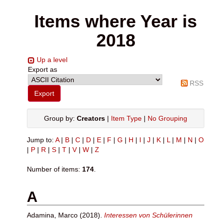
Items where Year is
2018
Up a level
Export as
RSS
Group by:
Creators
|
Item Type
|
No Grouping
Jump to:
A
|
B
|
C
|
D
|
E
|
F
|
G
|
H
|
I
|
J
|
K
|
L
|
M
|
N
|
O
|
P
|
R
|
S
|
T
|
V
|
W
|
Z
Number of items:
174
.
A
Adamina, Marco
(2018).
Interessen von Schülerinnen