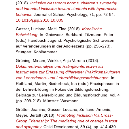
(2018).
Inclusive classroom norms, children's sympathy,
and intended inclusion toward students with hyperactive
behavior.
Journal of School Psychology, 71, pp. 72-84.
10.1016/j.jsp.2018.10.005
Gasser, Luciano
;
Malti, Tina
(2018).
Moralische
Entwicklung.
In:
Gniewosz, Burkhard
;
Titzmann, Peter
(eds.) Handbuch Jugend: Psychologische Sichtweisen
auf Veränderungen in der Adoleszenz (pp. 256-273).
Stuttgart: Kohlhammer
Grüning, Miriam
;
Winkler, Anja Verena
(2018).
Dokumentenanalyse und Ratingkonferenzen als
Instrumente zur Erfassung differenter Praktikumskulturen
von Lehrerinnen- und Lehrerbildungseinrichtungen.
In:
Rothland, Martin
;
Biederbeck, Ina
(eds.) Praxisphasen in
der Lehrerbildung im Fokus der Bildungsforschung.
Beiträge zur Lehrerbildung und Bildungsforschung: Vol. 4
(pp. 209-218). Münster: Waxmann
Grütter, Jeanine
;
Gasser, Luciano
;
Zuffiano, Antonio
;
Meyer, Bertolt
(2018).
Promoting Inclusion Via Cross‐
Group Friendship: The mediating role of change in trust
and sympathy.
Child Development, 89 (4), pp. 414-430