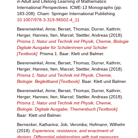
in Adult and Lifelong Learning of Mathematics:
International Perspectives. ICME-13 Monographs (pp.
183-208). Cham: Springer International Publishing
10.1007/978-3-319-96502-4_11
Beerenwinkel, Anne
;
Berset, Thomas
;
Durrer, Kathrin
;
Herger, Hannes
;
Iten, Marcel
;
Stettler, Andreas
(2018).
Prisma 1, Natur und Technik mit Physik, Chemie, Biologie
Digitale Ausgabe für Schülerinnen und Schüler
[Textbook].
Prisma 1. Baar: Klett und Balmer.
Beerenwinkel, Anne
;
Berset, Thomas
;
Durrer, Kathrin
;
Herger, Hannes
;
Iten, Marcel
;
Stettler, Andreas
(2018).
Prisma 1, Natur und Technik mit Physik, Chemie,
Biologie: Begleitband [Textbook].
Baar: Klett und Balmer.
Beerenwinkel, Anne
;
Berset, Thomas
;
Durrer, Kathrin
;
Herger, Hannes
;
Iten, Marcel
;
Stettler, Andreas
(2018).
Prisma 1, Natur und Technik mit Physik, Chemie,
Biologie: Digitale Ausgabe, Themenbuch [Textbook].
Baar: Klett und Balmer.
Bernecker, Katharina
;
Job, Veronika
;
Hofmann, Wilhelm
(2018).
Experience, resistance, and enactment of
desires: Differential relationships with trait measures