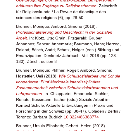
erläutern ihre Zugänge zu Religionsthemen.
Zeitschrift
für Religionskunde / La Revue de didactique des
sciences des religions (6), pp. 28-50.
Brunner, Monique
;
Ambord, Simone
(2018).
Professionalisierung und Geschlecht in der Sozialen
Arbeit.
In:
Klotz, Ute
;
Grain, Fitzgerald
;
Gruber,
Johannes
;
Sancar, Annemarie
;
Baumann, Hans
;
Herzog,
Roland
;
Bösch, Andri
;
Schatz, Holger
(eds.) Bildung und
Emanzipation. Denknetz Jahrbuch: Vol. 2018 (pp. 123-
130). Zürich: edition 8
Brunner, Monique
;
Pfiffner, Roger
;
Ambord, Simone
;
Hostettler, Ueli
(2018).
Wie Schulsozialarbeit und Schule
kooperieren: Fünf Merkmale interdisziplinärer
Zusammenarbeit zwischen Schulsozialarbeitenden und
Lehrpersonen.
In:
Chiapparini, Emanuela
;
Stohler,
Renate
;
Bussmann, Esther
(eds.) Soziale Arbeit im
Kontext Schule: Aktuelle Entwicklungen in Praxis und
Forschung in der Schweiz (pp. 38-47). Opladen / Berlin /
Toronto: Barbara Budrich
10.3224/86388774
Brunner, Ursula Elisabeth
;
Gebert, Helen
(2018).