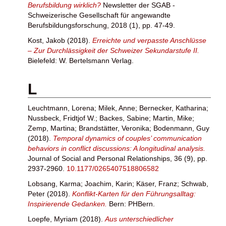
Berufsbildung wirklich?
Newsletter der SGAB -
Schweizerische Gesellschaft für angewandte
Berufsbildungsforschung, 2018 (1), pp. 47-49.
Kost, Jakob
(2018).
Erreichte und verpasste Anschlüsse
– Zur Durchlässigkeit der Schweizer Sekundarstufe II.
Bielefeld: W. Bertelsmann Verlag.
L
Leuchtmann, Lorena
;
Milek, Anne
;
Bernecker, Katharina
;
Nussbeck, Fridtjof W.
;
Backes, Sabine
;
Martin, Mike
;
Zemp, Martina
;
Brandstätter, Veronika
;
Bodenmann, Guy
(2018).
Temporal dynamics of couples’ communication
behaviors in conflict discussions: A longitudinal analysis.
Journal of Social and Personal Relationships, 36 (9), pp.
2937-2960.
10.1177/0265407518806582
Lobsang, Karma
;
Joachim, Karin
;
Käser, Franz
;
Schwab,
Peter
(2018).
Konflikt-Karten für den Führungsalltag:
Inspirierende Gedanken.
Bern: PHBern.
Loepfe, Myriam
(2018).
Aus unterschiedlicher