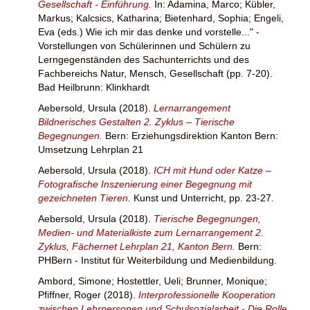
Gesellschaft - Einführung.
In:
Adamina, Marco
;
Kübler,
Markus
;
Kalcsics, Katharina
;
Bietenhard, Sophia
;
Engeli,
Eva
(eds.) Wie ich mir das denke und vorstelle..." -
Vorstellungen von Schülerinnen und Schülern zu
Lerngegenständen des Sachunterrichts und des
Fachbereichs Natur, Mensch, Gesellschaft (pp. 7-20).
Bad Heilbrunn: Klinkhardt
Aebersold, Ursula
(2018).
Lernarrangement
Bildnerisches Gestalten 2. Zyklus – Tierische
Begegnungen.
Bern: Erziehungsdirektion Kanton Bern:
Umsetzung Lehrplan 21
Aebersold, Ursula
(2018).
ICH mit Hund oder Katze –
Fotografische Inszenierung einer Begegnung mit
gezeichneten Tieren.
Kunst und Unterricht, pp. 23-27.
Aebersold, Ursula
(2018).
Tierische Begegnungen,
Medien- und Materialkiste zum Lernarrangement 2.
Zyklus, Fächernet Lehrplan 21, Kanton Bern.
Bern:
PHBern - Institut für Weiterbildung und Medienbildung.
Ambord, Simone
;
Hostettler, Ueli
;
Brunner, Monique
;
Pfiffner, Roger
(2018).
Interprofessionelle Kooperation
zwischen Lehrpersonen und Schulsozialarbeit - Die Rolle