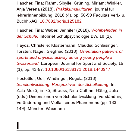
Hascher, Tina
;
Rahm, Sibylle
;
Grüning, Miriam
;
Winkler,
Anja Verena
(2018).
Praktikumskulturen.
journal für
lehrerInnenbildung, 2018 (4), pp. 56-59 Facultas Verl.- u.
Buchh.-AG.
10.7892/boris.125182
Hascher, Tina
;
Waber, Jennifer
(2018).
Wohlbefinden in
der Schule.
Infobrief Schulpsychologie BW, 18 (1).
Hayoz, Christelle
;
Klostermann, Claudia
;
Schlesinger,
Torsten
;
Nagel, Siegfried
(2018).
Orientation patterns of
sports and physical activity among young people in
Switzerland.
European Journal for Sport and Society, 15
(1), pp. 43-57.
10.1080/16138171.2018.1440947
Hostettler, Ueli
;
Windlinger, Regula
(2018).
Schulentwicklung: Perspektiven der Schulleitung.
In:
Zala-Mezö, Enikö
;
Strauss, Nina-Cathrin
;
Häbig, Julia
(eds.) Dimensionen von Schulentwicklung: Verständnis,
Veränderung und Vielfalt eines Phänomens (pp. 133-
149). Münster: Waxmann
I