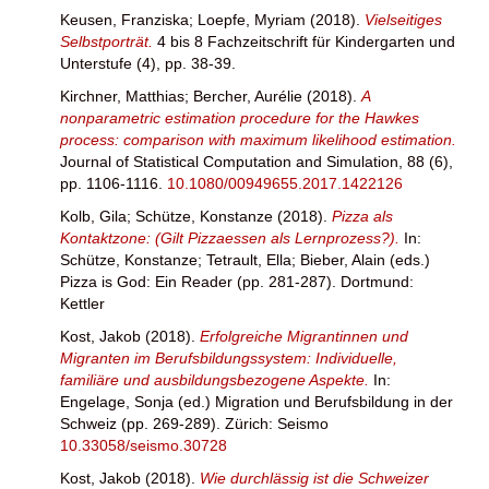
Keusen, Franziska
;
Loepfe, Myriam
(2018).
Vielseitiges
Selbstporträt.
4 bis 8 Fachzeitschrift für Kindergarten und
Unterstufe (4), pp. 38-39.
Kirchner, Matthias
;
Bercher, Aurélie
(2018).
A
nonparametric estimation procedure for the Hawkes
process: comparison with maximum likelihood estimation.
Journal of Statistical Computation and Simulation, 88 (6),
pp. 1106-1116.
10.1080/00949655.2017.1422126
Kolb, Gila
;
Schütze, Konstanze
(2018).
Pizza als
Kontaktzone: (Gilt Pizzaessen als Lernprozess?).
In:
Schütze, Konstanze
;
Tetrault, Ella
;
Bieber, Alain
(eds.)
Pizza is God: Ein Reader (pp. 281-287). Dortmund:
Kettler
Kost, Jakob
(2018).
Erfolgreiche Migrantinnen und
Migranten im Berufsbildungssystem: Individuelle,
familiäre und ausbildungsbezogene Aspekte.
In:
Engelage, Sonja
(ed.) Migration und Berufsbildung in der
Schweiz (pp. 269-289). Zürich: Seismo
10.33058/seismo.30728
Kost, Jakob
(2018).
Wie durchlässig ist die Schweizer