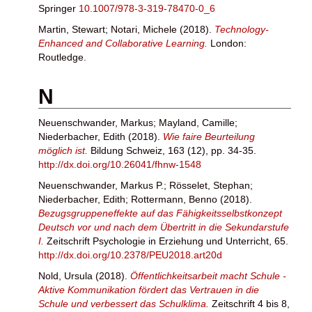
Springer
10.1007/978-3-319-78470-0_6
Martin, Stewart
;
Notari, Michele
(2018).
Technology-
Enhanced and Collaborative Learning.
London:
Routledge.
N
Neuenschwander, Markus
;
Mayland, Camille
;
Niederbacher, Edith
(2018).
Wie faire Beurteilung
möglich ist.
Bildung Schweiz, 163 (12), pp. 34-35.
http://dx.doi.org/10.26041/fhnw-1548
Neuenschwander, Markus P.
;
Rösselet, Stephan
;
Niederbacher, Edith
;
Rottermann, Benno
(2018).
Bezugsgruppeneffekte auf das Fähigkeitsselbstkonzept
Deutsch vor und nach dem Übertritt in die Sekundarstufe
I.
Zeitschrift Psychologie in Erziehung und Unterricht, 65.
http://dx.doi.org/10.2378/PEU2018.art20d
Nold, Ursula
(2018).
Öffentlichkeitsarbeit macht Schule -
Aktive Kommunikation fördert das Vertrauen in die
Schule und verbessert das Schulklima.
Zeitschrift 4 bis 8,