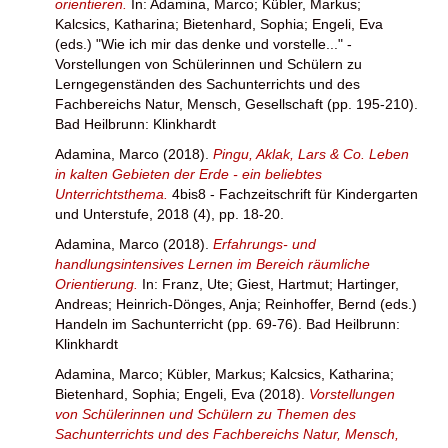
orientieren.
In:
Adamina, Marco
;
Kübler, Markus
;
Kalcsics, Katharina
;
Bietenhard, Sophia
;
Engeli, Eva
(eds.) "Wie ich mir das denke und vorstelle..." -
Vorstellungen von Schülerinnen und Schülern zu
Lerngegenständen des Sachunterrichts und des
Fachbereichs Natur, Mensch, Gesellschaft (pp. 195-210).
Bad Heilbrunn: Klinkhardt
Adamina, Marco
(2018).
Pingu, Aklak, Lars & Co. Leben
in kalten Gebieten der Erde - ein beliebtes
Unterrichtsthema.
4bis8 - Fachzeitschrift für Kindergarten
und Unterstufe, 2018 (4), pp. 18-20.
Adamina, Marco
(2018).
Erfahrungs- und
handlungsintensives Lernen im Bereich räumliche
Orientierung.
In:
Franz, Ute
;
Giest, Hartmut
;
Hartinger,
Andreas
;
Heinrich-Dönges, Anja
;
Reinhoffer, Bernd
(eds.)
Handeln im Sachunterricht (pp. 69-76). Bad Heilbrunn:
Klinkhardt
Adamina, Marco
;
Kübler, Markus
;
Kalcsics, Katharina
;
Bietenhard, Sophia
;
Engeli, Eva
(2018).
Vorstellungen
von Schülerinnen und Schülern zu Themen des
Sachunterrichts und des Fachbereichs Natur, Mensch,