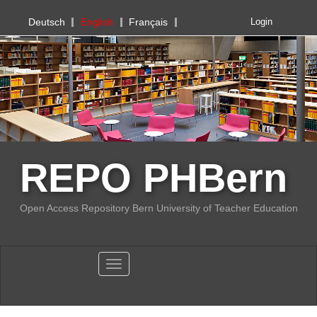
PHBern
Deutsch
English
Français
Login
REPO PHBern
Open Access Repository Bern University of Teacher Education
Toggle navigation