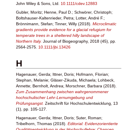
John Wiley & Sons, Ltd.
10.1111/cdev.12883
Gubler, Moritz
;
Henne, Paul D.
;
Schwörer, Christoph
;
Boltshauser-Kaltenrieder, Petra
;
Lotter, André F.
;
Brönnimann, Stefan
;
Tinner, Willy
(2018).
Microclimatic
gradients provide evidence for a glacial refugium for
temperate trees in a sheltered hilly landscape of
Northern Italy.
Journal of Biogeography, 2018 (45), pp.
2564-2575.
10.1111/jbi.13426
H
Hagenauer, Gerda
;
Ittner, Doris
;
Hofmann, Florian
;
Stephan, Melanie
;
Gläser-Zikuda, Michaela
;
Lohbeck,
Annette
;
Bernholt, Andrea
;
Morschner, Barbara
(2018).
Zum Zusammenhang zwischen wahrgenommener
hochschulischer Lehr-Lernumgebung und
Prüfungsangst.
Zeitschrift für Hochschulentwicklung, 13
(1), pp. 105-127.
Hagenauer, Gerda
;
Ittner, Doris
;
Suter, Roman
;
Tribelhorn, Thomas
(2018).
Editorial: Evidenzorientierte
Qualitätsentwicklung in der Hochschullehre: Chancen,