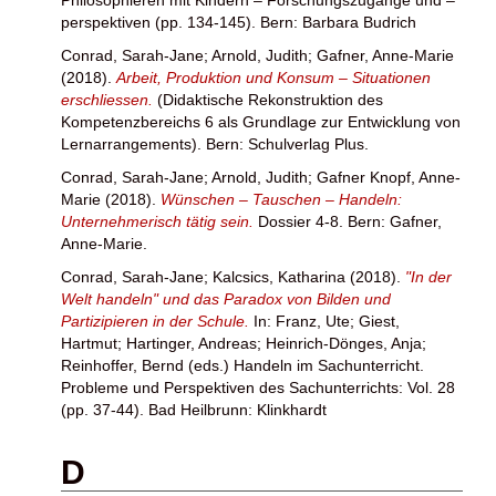
perspektiven (pp. 134-145). Bern: Barbara Budrich
Conrad, Sarah-Jane
;
Arnold, Judith
;
Gafner, Anne-Marie
(2018).
Arbeit, Produktion und Konsum – Situationen
erschliessen.
(Didaktische Rekonstruktion des
Kompetenzbereichs 6 als Grundlage zur Entwicklung von
Lernarrangements). Bern: Schulverlag Plus.
Conrad, Sarah-Jane
;
Arnold, Judith
;
Gafner Knopf, Anne-
Marie
(2018).
Wünschen – Tauschen – Handeln:
Unternehmerisch tätig sein.
Dossier 4-8. Bern: Gafner,
Anne-Marie.
Conrad, Sarah-Jane
;
Kalcsics, Katharina
(2018).
"In der
Welt handeln" und das Paradox von Bilden und
Partizipieren in der Schule.
In:
Franz, Ute
;
Giest,
Hartmut
;
Hartinger, Andreas
;
Heinrich-Dönges, Anja
;
Reinhoffer, Bernd
(eds.) Handeln im Sachunterricht.
Probleme und Perspektiven des Sachunterrichts: Vol. 28
(pp. 37-44). Bad Heilbrunn: Klinkhardt
D