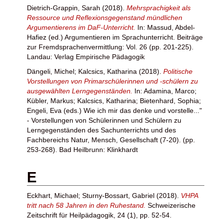
Dietrich-Grappin, Sarah
(2018).
Mehrsprachigkeit als
Ressource und Reflexionsgegenstand mündlichen
Argumentierens im DaF-Unterricht.
In:
Massud, Abdel-
Hafiez
(ed.) Argumentieren im Sprachunterricht. Beiträge
zur Fremdsprachenvermittlung: Vol. 26 (pp. 201-225).
Landau: Verlag Empirische Pädagogik
Dängeli, Michel
;
Kalcsics, Katharina
(2018).
Politische
Vorstellungen von Primarschülerinnen und -schülern zu
ausgewählten Lerngegenständen.
In:
Adamina, Marco
;
Kübler, Markus
;
Kalcsics, Katharina
;
Bietenhard, Sophia
;
Engeli, Eva
(eds.) Wie ich mir das denke und vorstelle..."
- Vorstellungen von Schülerinnen und Schülern zu
Lerngegenständen des Sachunterrichts und des
Fachbereichs Natur, Mensch, Gesellschaft (7-20). (pp.
253-268). Bad Heilbrunn: Klinkhardt
E
Eckhart, Michael
;
Sturny-Bossart, Gabriel
(2018).
VHPA
tritt nach 58 Jahren in den Ruhestand.
Schweizerische
Zeitschrift für Heilpädagogik, 24 (1), pp. 52-54.