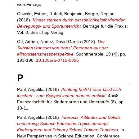
word+image
Oswald, Esther
;
Rubeli, Benjamin
;
Berger, Regine
(2018).
Kinder stärken durch persönlichkeitsfördernden
Bewegungs- und Sportunterricht.
Beiträge für die Praxis:
Vol. 8. Bern: hep Verlag.
Ott, Adrien
;
Nunez, David Garcia
(2018).
Der
Substanzkonsum von trans* Personen aus der
Minoritätenstressperspektive.
Suchttherapie, 19 (4), pp.
193-198.
10.1055/a-0715-0896
P
Pahl, Angelika
(2018).
Achtung heiß! Feuer lässt sich
löschen - zum Beispiel indem man es erstickt.
4bis8
Fachzeitschrift für Kindergarten und Unterstufe (8), pp.
10-11.
Pahl, Angelika
(2018).
Interests, Attitudes and Beliefs
concerning Science Education Topics amongst
Kindergarten and Primary School Trainee Teachers.
In:
New Perspectives in Science Education, Conference