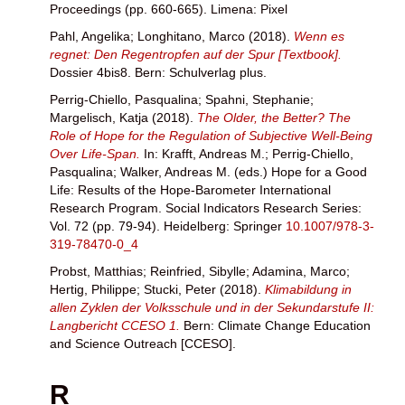
Proceedings (pp. 660-665). Limena: Pixel
Pahl, Angelika
;
Longhitano, Marco
(2018).
Wenn es
regnet: Den Regentropfen auf der Spur [Textbook].
Dossier 4bis8. Bern: Schulverlag plus.
Perrig-Chiello, Pasqualina
;
Spahni, Stephanie
;
Margelisch, Katja
(2018).
The Older, the Better? The
Role of Hope for the Regulation of Subjective Well-Being
Over Life-Span.
In:
Krafft, Andreas M.
;
Perrig-Chiello,
Pasqualina
;
Walker, Andreas M.
(eds.) Hope for a Good
Life: Results of the Hope-Barometer International
Research Program. Social Indicators Research Series:
Vol. 72 (pp. 79-94). Heidelberg: Springer
10.1007/978-3-
319-78470-0_4
Probst, Matthias
;
Reinfried, Sibylle
;
Adamina, Marco
;
Hertig, Philippe
;
Stucki, Peter
(2018).
Klimabildung in
allen Zyklen der Volksschule und in der Sekundarstufe II:
Langbericht CCESO 1.
Bern: Climate Change Education
and Science Outreach [CCESO].
R