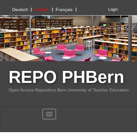
PHBern
Deutsch
English
Français
Login
REPO PHBern
Open Access Repository Bern University of Teacher Education
Toggle navigation