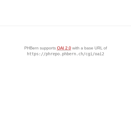
PHBern supports
OAI 2.0
with a base URL of
https://phrepo.phbern.ch/cgi/oai2