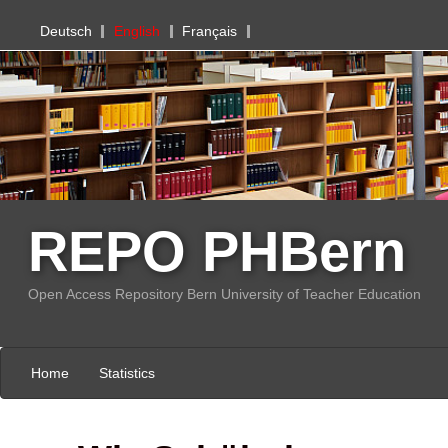
PHBern
Deutsch
English
Français
REPO PHBern
Open Access Repository Bern University of Teacher Education
Home
Statistics