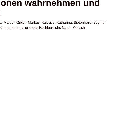
ationen wahrnehmen und
n
a, Marco
;
Kübler, Markus
;
Kalcsics, Katharina
;
Bietenhard, Sophia
;
 Sachunterrichts und des Fachbereichs Natur, Mensch,