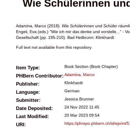
Wie Schülerinnen un
Adamina, Marco
(2018).
Wie Schülerinnen und Schüler räumli
Engeli, Eva
(eds.) "Wie ich mir das denke und vorstelle..." 
Gesellschaft (pp. 195-210). Bad Heilbrunn: Klinkhardt
Full text not available from this repository.
Book Section (Book Chapter)
Item Type:
Adamina, Marco
PHBern Contributor:
Klinkhardt
Publisher:
German
Language:
Jessica Brunner
Submitter:
24 Nov 2022 11:45
Date Deposited:
20 Mar 2023 09:54
Last Modified:
https://phrepo.phbern.ch/id/eprint/
URI: