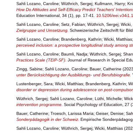
Sahli Lozano, Caroline
;
Wüthrich, Sergej
;
Kullmann, Harry
;
Kn
How Do Attitudes and Self-Efficacy Predict Teachers’ Intenti
Education International, 34 (1), pp. 17-41.
10.5206/eei.v34i1.
Sahli Lozano, Caroline
;
Setz, Fabian
;
Wüthrich, Sergej
;
Wicki,
Zielgruppe und Umsetzung.
Schweizerische Zeitschrift für Bi
Sahli Lozano, Caroline
;
Brandenberg, Kathrin
;
Wicki, Matthias
perceived inclusion: a prospective longitudinal study among s
Sahli Lozano, Caroline
;
Baumli, Nadja
;
Wüthrich, Sergej
;
Shar
Practices Scale (TEIP-SF).
Journal of Research in Special Ed
Zingg, Sabine
;
Sahli Lozano, Caroline
;
Bauer, Catherine
(2023
unter Berücksichtigung der Ausbildungs- und Berufsbiografie.
Lustenberger, Sara
;
Wicki, Matthias
;
Brandenberg, Kathrin
;
Wü
disorder or depression during adolescence on post-compulsory
Wüthrich, Sergej
;
Sahli Lozano, Caroline
;
Lüthi, Michelle
;
Wick
intervention programme.
Social Psychology of Education, 27 (
Bauer, Catherine
;
Troesch, Larissa Maria
;
Geiser, Denise
;
Sah
Sonderpädagogik in der Schweiz.
Empirische Sonderpädagogik
Sahli Lozano, Caroline
;
Wüthrich, Sergej
;
Wicki, Matthias
(202