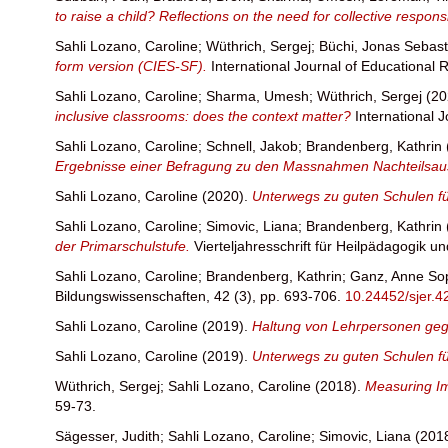
to raise a child? Reflections on the need for collective responsi
Sahli Lozano, Caroline
;
Wüthrich, Sergej
;
Büchi, Jonas Sebast
form version (CIES-SF).
International Journal of Educational
Sahli Lozano, Caroline
;
Sharma, Umesh
;
Wüthrich, Sergej
(20
inclusive classrooms: does the context matter?
International 
Sahli Lozano, Caroline
;
Schnell, Jakob
;
Brandenberg, Kathrin
Ergebnisse einer Befragung zu den Massnahmen Nachteilsausgl
Sahli Lozano, Caroline
(2020).
Unterwegs zu guten Schulen fü
Sahli Lozano, Caroline
;
Simovic, Liana
;
Brandenberg, Kathrin
der Primarschulstufe.
Vierteljahresschrift für Heilpädagogik u
Sahli Lozano, Caroline
;
Brandenberg, Kathrin
;
Ganz, Anne So
Bildungswissenschaften, 42 (3), pp. 693-706.
10.24452/sjer.4
Sahli Lozano, Caroline
(2019).
Haltung von Lehrpersonen gege
Sahli Lozano, Caroline
(2019).
Unterwegs zu guten Schulen fü
Wüthrich, Sergej
;
Sahli Lozano, Caroline
(2018).
Measuring Imp
59-73.
Sägesser, Judith
;
Sahli Lozano, Caroline
;
Simovic, Liana
(201