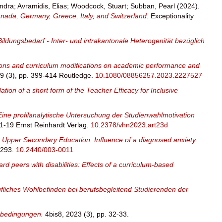
ndra
;
Avramidis, Elias
;
Woodcock, Stuart
;
Subban, Pearl
(2024).
anada, Germany, Greece, Italy, and Switzerland.
Exceptionality
ldungsbedarf - Inter- und intrakantonale Heterogenität bezüglich
ons and curriculum modifications on academic performance and
9 (3), pp. 399-414 Routledge.
10.1080/08856257.2023.2227527
tion of a short form of the Teacher Efficacy for Inclusive
ine profilanalytische Untersuchung der Studienwahlmotivation
 1-19 Ernst Reinhardt Verlag.
10.2378/vhn2023.art23d
o Upper Secondary Education: Influence of a diagnosed anxiety
-293.
10.2440/003-0011
ard peers with disabilities: Effects of a curriculum-based
liches Wohlbefinden bei berufsbegleitend Studierenden der
nsbedingungen.
4bis8, 2023 (3), pp. 32-33.