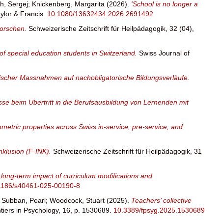
h, Sergej
;
Knickenberg, Margarita
(2026).
'School is no longer a
ylor & Francis.
10.1080/13632434.2026.2691492
forschen.
Schweizerische Zeitschrift für Heilpädagogik, 32 (04),
s of special education students in Switzerland.
Swiss Journal of
ulischer Massnahmen auf nachobligatorische Bildungsverläufe.
beim Übertritt in die Berufsausbildung von Lernenden mit
ometric properties across Swiss in-service, pre-service, and
nklusion (F-INK).
Schweizerische Zeitschrift für Heilpädagogik, 31
long-term impact of curriculum modifications and
1186/s40461-025-00190-8
;
Subban, Pearl
;
Woodcock, Stuart
(2025).
Teachers’ collective
tiers in Psychology, 16, p. 1530689.
10.3389/fpsyg.2025.1530689