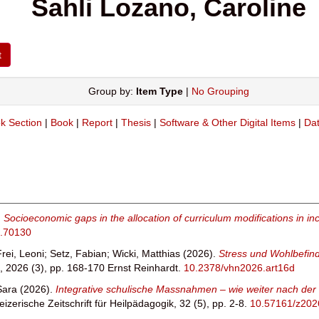
Sahli Lozano, Caroline
Group by:
Item Type
|
No Grouping
k Section
|
Book
|
Report
|
Thesis
|
Software & Other Digital Items
|
Dat
.
Socioeconomic gaps in the allocation of curriculum modifications in 
2.70130
Frei, Leoni
;
Setz, Fabian
;
Wicki, Matthias
(2026).
Stress und Wohlbefind
e, 2026 (3), pp. 168-170 Ernst Reinhardt.
10.2378/vhn2026.art16d
Sara
(2026).
Integrative schulische Massnahmen – wie weiter nach der o
izerische Zeitschrift für Heilpädagogik, 32 (5), pp. 2-8.
10.57161/z202