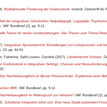
8).
Multifaktorielle Förderung der Grafomotorik.
motorik: Zeitschrift fü
feld der integrativen Schulischen Heilpädagogik, Logopädie, Psychomo
n.
VAF Rundbrief (2), pp. 8-11.
nelle Teams für starke Lernbeziehungen: Vier Thesen zum Thema Redu
.
7).
Integrativer Sportunterricht: Einstellungen von Lehrpersonen und 
k, 23, pp. 44-51.
, Fabienne
;
Sahli Lozano, Caroline
(2017).
Länderbericht Schweiz.
Ze
r Grafomotorik in integrativen Settings: Chancen und Herausforderung
-32.
Der Nachteilsausgleich an Berner Primarschulen. Ergebnisse einer Befr
vention BRK.
VAF Rundbrief, pp. 9-11.
Nachteilsausgleich im Widerspruch zur Inklusion?
VAF Rundbrief (2), p
2).
Schulische Integration lohnt sich: Eine neue Studie präsentiert Fo