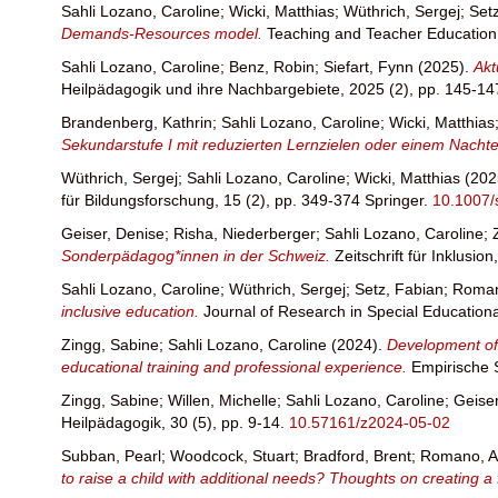
Sahli Lozano, Caroline
;
Wicki, Matthias
;
Wüthrich, Sergej
;
Set
Demands-Resources model.
Teaching and Teacher Educatio
Sahli Lozano, Caroline
;
Benz, Robin
;
Siefart, Fynn
(2025).
Akt
Heilpädagogik und ihre Nachbargebiete, 2025 (2), pp. 145-14
Brandenberg, Kathrin
;
Sahli Lozano, Caroline
;
Wicki, Matthias
Sekundarstufe I mit reduzierten Lernzielen oder einem Nachte
Wüthrich, Sergej
;
Sahli Lozano, Caroline
;
Wicki, Matthias
(202
für Bildungsforschung, 15 (2), pp. 349-374 Springer.
10.1007/
Geiser, Denise
;
Risha, Niederberger
;
Sahli Lozano, Caroline
;
Sonderpädagog*innen in der Schweiz.
Zeitschrift für Inklusion
Sahli Lozano, Caroline
;
Wüthrich, Sergej
;
Setz, Fabian
;
Roman
inclusive education.
Journal of Research in Special Education
Zingg, Sabine
;
Sahli Lozano, Caroline
(2024).
Development of 
educational training and professional experience.
Empirische 
Zingg, Sabine
;
Willen, Michelle
;
Sahli Lozano, Caroline
;
Geiser
Heilpädagogik, 30 (5), pp. 9-14.
10.57161/z2024-05-02
Subban, Pearl
;
Woodcock, Stuart
;
Bradford, Brent
;
Romano, A
to raise a child with additional needs? Thoughts on creating a