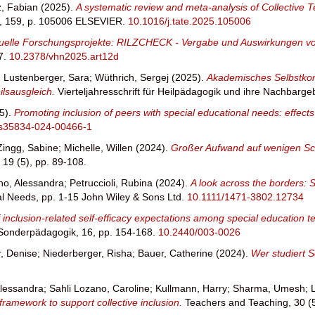
z, Fabian
(2025).
A systematic review and meta-analysis of Collective T
n, 159, p. 105006 ELSEVIER.
10.1016/j.tate.2025.105006
uelle Forschungsprojekte: RILZCHECK - Vergabe und Auswirkungen von
7.
10.2378/vhn2025.art12d
;
Lustenberger, Sara
;
Wüthrich, Sergej
(2025).
Akademisches Selbstkon
ilsausgleich.
Vierteljahresschrift für Heilpädagogik und ihre Nachbarge
5).
Promoting inclusion of peers with special educational needs: effec
s35834-024-00466-1
Zingg, Sabine
;
Michelle, Willen
(2024).
Großer Aufwand auf wenigen Sc
, 19 (5), pp. 89-108.
o, Alessandra
;
Petruccioli, Rubina
(2024).
A look across the borders: S
al Needs, pp. 1-15 John Wiley & Sons Ltd.
10.1111/1471-3802.12734
inclusion-related self-efficacy expectations among special education te
Sonderpädagogik, 16, pp. 154-168.
10.2440/003-0026
, Denise
;
Niederberger, Risha
;
Bauer, Catherine
(2024).
Wer studiert 
lessandra
;
Sahli Lozano, Caroline
;
Kullmann, Harry
;
Sharma, Umesh
;
 framework to support collective inclusion.
Teachers and Teaching, 30 (