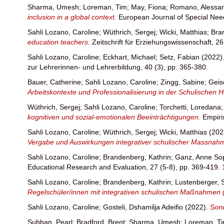
Sharma, Umesh
;
Loreman, Tim
;
May, Fiona
;
Romano, Alessa
inclusion in a global context.
European Journal of Special Nee
Sahli Lozano, Caroline
;
Wüthrich, Sergej
;
Wicki, Matthias
;
Bra
education teachers.
Zeitschrift für Erziehungswissenschaft, 2
Sahli Lozano, Caroline
;
Eckhart, Michael
;
Setz, Fabian
(2022)
zur Lehrerinnen- und Lehrerbildung, 40 (3), pp. 365-380.
Bauer, Catherine
;
Sahli Lozano, Caroline
;
Zingg, Sabine
;
Geis
Arbeitskontexte und Professionalisierung in der Schulischen 
Wüthrich, Sergej
;
Sahli Lozano, Caroline
;
Torchetti, Loredana
kognitiven und sozial-emotionalen Beeinträchtigungen.
Empiri
Sahli Lozano, Caroline
;
Wüthrich, Sergej
;
Wicki, Matthias
(202
Vergabe und Auswirkungen integrativer schulischer Massna
Sahli Lozano, Caroline
;
Brandenberg, Kathrin
;
Ganz, Anne So
Educational Research and Evaluation, 27 (5-8), pp. 369-419.
Sahli Lozano, Caroline
;
Brandenberg, Kathrin
;
Lustenberger, 
Regelschüler/innen mit integrativen schulischen Maßnahmen
Sahli Lozano, Caroline
;
Gosteli, Dshamilja Adeifio
(2022).
Sond
Subban, Pearl
;
Bradford, Brent
;
Sharma, Umesh
;
Loreman, T