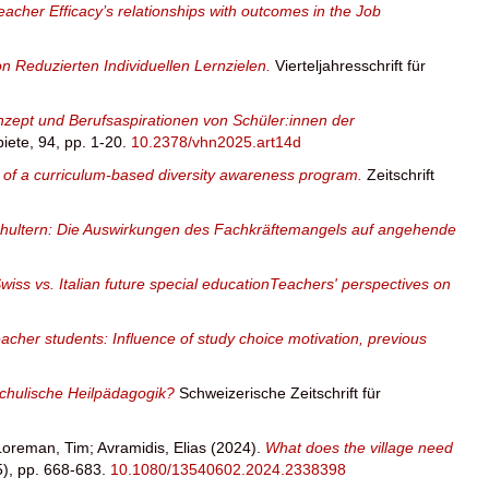
eacher Efficacy’s relationships with outcomes in the Job
 Reduzierten Individuellen Lernzielen.
Vierteljahresschrift für
zept und Berufsaspirationen von Schüler:innen der
biete, 94, pp. 1-20.
10.2378/vhn2025.art14d
ts of a curriculum-based diversity awareness program.
Zeitschrift
hultern: Die Auswirkungen des Fachkräftemangels auf angehende
wiss vs. Italian future special educationTeachers' perspectives on
acher students: Influence of study choice motivation, previous
Schulische Heilpädagogik?
Schweizerische Zeitschrift für
Loreman, Tim
;
Avramidis, Elias
(2024).
What does the village need
5), pp. 668-683.
10.1080/13540602.2024.2338398