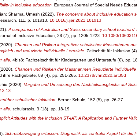
bility in inclusive education.
European Journal of Special Needs Educat
ian
;
Sharma, Umesh
(2022).
The concerns about inclusive education sc
 Research, 111, p. 101913.
10.1016/j.ijer.2021.101913
21).
A comparison of Australian and Swiss secondary school teachers’ att
Journal of Inclusive Education, 28 (7), pp. 1205-1223.
10.1080/1360311
(2020).
Chancen und Risiken integrativer schulischer Massnahmen aus
eich und reduzierte individuelle Lernziele.
Zeitschrift für Inklusion (4
r alle.
4bis8: Fachzeitschrift für Kindergarten und Unterstufe (6), pp. 1
(2020).
Chancen und Risiken der Massnahmen Reduzierte individuelle L
nd ihre Fachgebiete, 89 (4), pp. 251-265.
10.2378/vhn2020.art35d
phie
(2020).
Vergabe und Umsetzung des Nachteilsausgleichs auf Seku
2.3.13
nüber schulischer Inklusion.
Berner Schule, 152 (5), pp. 26-27.
r alle.
schulpraxis, 3 (18), pp. 18-19.
licit Attitudes with the Inclusion ST-IAT: A Replication and Further Vali
8).
Schreibbewegung erfassen: Diagnostik als zentraler Aspekt für die