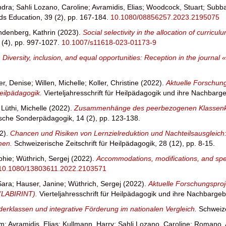
ndra
;
Sahli Lozano, Caroline
;
Avramidis, Elias
;
Woodcock, Stuart
;
Subba
ds Education, 39 (2), pp. 167-184.
10.1080/08856257.2023.2195075
ndenberg, Kathrin
(2023).
Social selectivity in the allocation of curri
6 (4), pp. 997-1027.
10.1007/s11618-023-01173-9
.
Diversity, inclusion, and equal opportunities: Reception in the journal
er, Denise
;
Willen, Michelle
;
Koller, Christine
(2022).
Aktuelle Forschung
Heilpädagogik.
Vierteljahresschrift für Heilpädagogik und ihre Nachbarge
;
Lüthi, Michelle
(2022).
Zusammenhänge des peerbezogenen Klassenklima
sche Sonderpädagogik, 14 (2), pp. 123-138.
2).
Chancen und Risiken von Lernzielreduktion und Nachteilsausgleich
hmen.
Schweizerische Zeitschrift für Heilpädagogik, 28 (12), pp. 8-15.
phie
;
Wüthrich, Sergej
(2022).
Accommodations, modifications, and spec
10.1080/13803611.2022.2103571
Sara
;
Hauser, Janine
;
Wüthrich, Sergej
(2022).
Aktuelle Forschungsproj
 (LABIRINT).
Vierteljahresschrift für Heilpädagogik und ihre Nachbargeb
erklassen und integrative Förderung im nationalen Vergleich.
Schweize
im
;
Avramidis, Elias
;
Kullmann, Harry
;
Sahli Lozano, Caroline
;
Romano, 