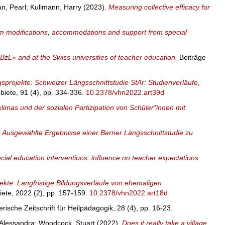
n, Pearl
;
Kullmann, Harry
(2023).
Measuring collective efficacy for
culum modifications, accommodations and support from special
 «BzL» and at the Swiss universities of teacher education.
Beiträge
sprojekte: Schweizer Längsschnittstudie StAr: Studienverläufe,
biete, 91 (4), pp. 334-336.
10.2378/vhn2022.art39d
s und der sozialen Partizipation von Schüler*innen mit
: Ausgewählte Ergebnisse einer Berner Längsschnittstudie zu
ial education interventions: influence on teacher expectations.
ekte: Langfristige Bildungsverläufe von ehemaligen
iete, 2022 (2), pp. 157-159.
10.2378/vhn2022.art18d
rische Zeitschrift für Heilpädagogik, 28 (4), pp. 16-23.
Alessandra
;
Woodcock, Stuart
(2022).
Does it really take a village