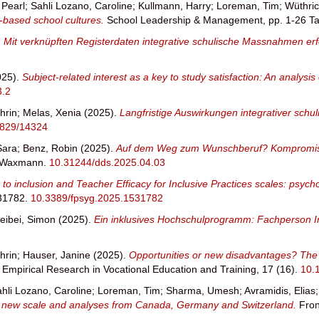
 Pearl
;
Sahli Lozano, Caroline
;
Kullmann, Harry
;
Loreman, Tim
;
Wüthric
ty-based school cultures.
School Leadership & Management, pp. 1-26 Ta
.
Mit verknüpften Registerdaten integrative schulische Massnahmen er
025).
Subject-related interest as a key to study satisfaction: An analysi
3.2
hrin
;
Melas, Xenia
(2025).
Langfristige Auswirkungen integrativer sch
4829/14324
Sara
;
Benz, Robin
(2025).
Auf dem Weg zum Wunschberuf? Kompromisse 
5 Waxmann.
10.31244/dds.2025.04.03
 to inclusion and Teacher Efficacy for Inclusive Practices scales: psych
531782.
10.3389/fpsyg.2025.1531782
eibei, Simon
(2025).
Ein inklusives Hochschulprogramm: Fachperson I
hrin
;
Hauser, Janine
(2025).
Opportunities or new disadvantages? The 
.
Empirical Research in Vocational Education and Training, 17 (16).
10.
hli Lozano, Caroline
;
Loreman, Tim
;
Sharma, Umesh
;
Avramidis, Elias
of a new scale and analyses from Canada, Germany and Switzerland.
Fron