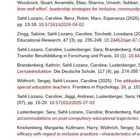
Woodcock, Stuart
;
Avramidis, Elias
;
Sharma, Umesh
;
Subban,
lone wolf effort': leadership strategies for inclusive, communi
Sahli Lozano, Caroline
;
Benz, Robin
;
Marx, Esperanza
(2026)
pp. 13-18.
10.57161/z2026-04-02
Zingg, Sabine
;
Sahli Lozano, Caroline
;
Torchetti, Loredana
(2
Educational Research, 47 (3), pp. 235-249.
10.24452/sjer.47.
Sahli Lozano, Caroline
;
Lustenberger, Sara
;
Brandenberg, Kat
Transfer Berufsbildung in Forschung und Praxis, 10 (1).
10.6
Brandenberg, Kathrin
;
Sahli Lozano, Caroline
;
Lustenberger, 
Lernzielreduktion.
Die Deutsche Schule, 117 (4), pp. 274-28
Wüthrich, Sergej
;
Sahli Lozano, Caroline
(2025).
The attitudes
special education teachers.
Frontiers in Psychology, 16, p. 1
Sahli Lozano, Caroline
;
Jäggi, Andreas
;
Lustenberger, Sara
;
H
(07), pp. 15-20.
10.57161/z2025-07-03
Lustenberger, Sara
;
Sahli Lozano, Caroline
;
Brandenberg, Kat
accommodations on post-compulsory educational trajectories
Knickenberg, Margarita
;
Kullmann, Harry
;
Wüthrich, Sergej
;
Sa
efficacy with regard to inclusive practices—characteristics 