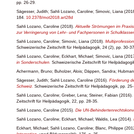
pp. 26-29.
Sägesser, Judith
;
Sahli Lozano, Caroline
;
Simovic, Liana
(201
184.
10.2378/mot2018.art28d
Sahli Lozano, Caroline
(2018).
Aktuelle Strömungen im Praxis
zur Verringerung von Lehr- und Fachpersonen in Schulklasse
Sahli Lozano, Caroline
;
Simovic, Liana
(2018).
Multiprofessio
Schweizerische Zeitschrift für Heilpädagogik, 24 (2), pp. 30-37
Sahli Lozano, Caroline
;
Eckhart, Michael
;
Simovic, Liana
(201
in Sonderschulen.
Schweizerische Zeitschrift für Heilpädagogi
Achermann, Bruno
;
Buholzer, Alois
;
Däppen, Sandra
;
Hubmann
Sägesser, Judith
;
Sahli Lozano, Caroline
(2016).
Förderung de
Schweiz.
Schweizerische Zeitschrift für Heilpädagogik, pp. 25
Sahli Lozano, Caroline
;
Greber, Lena
;
Steiner, Fabian
(2016).
Zeitschrift für Heilpädagogik, 22, pp. 28-35.
Sahli Lozano, Caroline
(2015).
Die UN-Behindertenrechtskon
Sahli Lozano, Caroline
;
Eckhart, Michael
;
Waldis, Lea
(2014).
Eckhart, Michael
;
Sahli Lozano, Caroline
;
Blanc, Philippe
(201