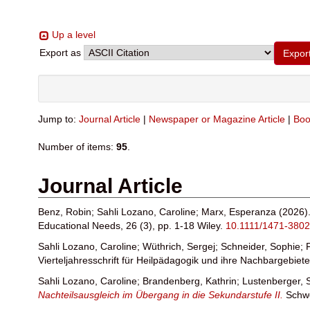
Up a level
Export as
Jump to:
Journal Article
|
Newspaper or Magazine Article
|
Boo
Number of items:
95
.
Journal Article
Benz, Robin
;
Sahli Lozano, Caroline
;
Marx, Esperanza
(2026)
Educational Needs, 26 (3), pp. 1-18 Wiley.
10.1111/1471-380
Sahli Lozano, Caroline
;
Wüthrich, Sergej
;
Schneider, Sophie
;
Vierteljahresschrift für Heilpädagogik und ihre Nachbargebiet
Sahli Lozano, Caroline
;
Brandenberg, Kathrin
;
Lustenberger, 
Nachteilsausgleich im Übergang in die Sekundarstufe II.
Schwe