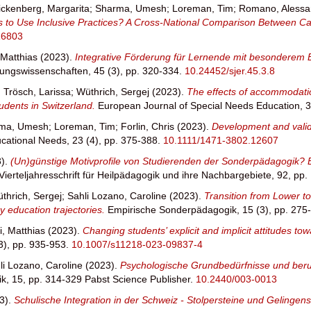
ickenberg, Margarita
;
Sharma, Umesh
;
Loreman, Tim
;
Romano, Alessa
ons to Use Inclusive Practices? A Cross-National Comparison Between C
16803
 Matthias
(2023).
Integrative Förderung für Lernende mit besonderem Bi
ldungswissenschaften, 45 (3), pp. 320-334.
10.24452/sjer.45.3.8
;
Trösch, Larissa
;
Wüthrich, Sergej
(2023).
The effects of accommodati
tudents in Switzerland.
European Journal of Special Needs Education, 3
ma, Umesh
;
Loreman, Tim
;
Forlin, Chris
(2023).
Development and valida
ucational Needs, 23 (4), pp. 375-388.
10.1111/1471-3802.12607
).
(Un)günstige Motivprofile von Studierenden der Sonderpädagogik? E
Vierteljahresschrift für Heilpädagogik und ihre Nachbargebiete, 92, pp.
thrich, Sergej
;
Sahli Lozano, Caroline
(2023).
Transition from Lower t
 education trajectories.
Empirische Sonderpädagogik, 15 (3), pp. 275
i, Matthias
(2023).
Changing students’ explicit and implicit attitudes tow
3), pp. 935-953.
10.1007/s11218-023-09837-4
li Lozano, Caroline
(2023).
Psychologische Grundbedürfnisse und beruf
, 15, pp. 314-329 Pabst Science Publisher.
10.2440/003-0013
3).
Schulische Integration in der Schweiz - Stolpersteine und Gelinge