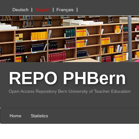
PHBern
Deutsch
English
Français
REPO PHBern
Open Access Repository Bern University of Teacher Education
Home
Statistics