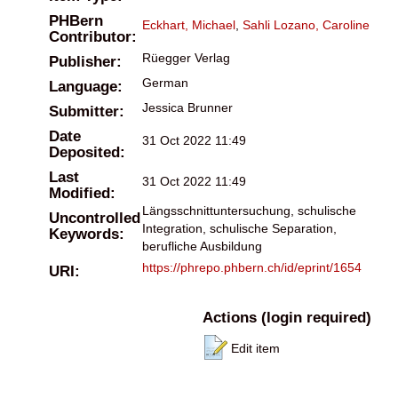
PHBern
Eckhart, Michael
,
Sahli Lozano, Caroline
Contributor:
Rüegger Verlag
Publisher:
German
Language:
Jessica Brunner
Submitter:
Date
31 Oct 2022 11:49
Deposited:
Last
31 Oct 2022 11:49
Modified:
Längsschnittuntersuchung, schulische
Uncontrolled
Integration, schulische Separation,
Keywords:
berufliche Ausbildung
https://phrepo.phbern.ch/id/eprint/1654
URI:
Actions (login required)
Edit item