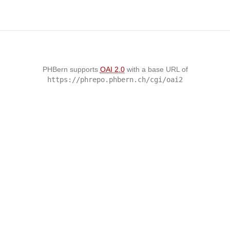
PHBern supports
OAI 2.0
with a base URL of
https://phrepo.phbern.ch/cgi/oai2