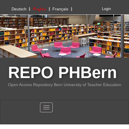
PHBern
Deutsch
English
Français
Login
REPO PHBern
Open Access Repository Bern University of Teacher Education
Toggle navigation