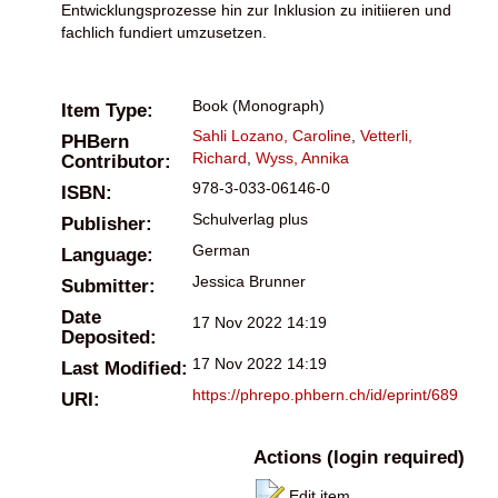
Entwicklungsprozesse hin zur Inklusion zu initiieren und
fachlich fundiert umzusetzen.
Book (Monograph)
Item Type:
Sahli Lozano, Caroline
,
Vetterli,
PHBern
Richard
,
Wyss, Annika
Contributor:
978-3-033-06146-0
ISBN:
Schulverlag plus
Publisher:
German
Language:
Jessica Brunner
Submitter:
Date
17 Nov 2022 14:19
Deposited:
17 Nov 2022 14:19
Last Modified:
https://phrepo.phbern.ch/id/eprint/689
URI:
Actions (login required)
Edit item