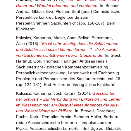
Dauer und Wandel erkennen und verstehen.
In:
Becher,
Andrea
;
Gläser, Eva
;
Pleitner, Berit
(eds.) Die historische
Perspektive konkret. Begleitbände zum
Perspektivrahmen Sachunterricht (pp. 156-167). Bern:
Klinkhardt
Kalcsics, Katharina
;
Moser, Anne-Seline
;
Stirnimann,
Alice
(2016).
"Es ist sehr wichtig, dass die Schülerinnen
und Schüler sich selbst kennen lernen..." - die Auswahl
von Sachunterrichtsthemen durch Studierende.
In:
Giest,
Hartmut
;
Goll, Thomas
;
Hartinger, Andreas
(eds.)
Sachunterricht - zwischen Kompetenzorientierung,
Persönlichkeitsentwicklung, Lebenswelt und Fachbezug.
Probleme und Perspektiven des Sachunterrichts: Vol. 26
(pp. 124-131). Bad Heilbrunn: Verlag Julius Klinkhardt
Kalcsics, Katharina
;
Jost, Kathrin
(2014).
Geschichten
der Schweiz – Zur Verbindung von Exkursion und Lernen
im Klassenzimmer am Beispiel eines Angebots der Aus-
und Weiterbildung der PHBern.
In:
Brovelli, Dorothee
;
Fuchs, Karin
;
Rempfler, Armin
;
Sommer Häller, Barbara
(eds.) Ausserschulische Lernorte – Impulse aus der
Praxis. Ausserschulische Lernorte - Beiträge zur Didaktik