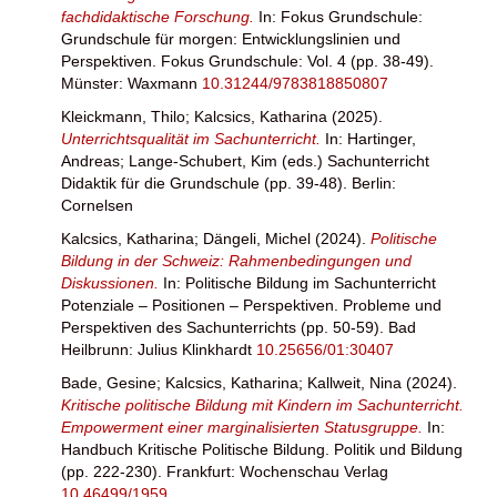
fachdidaktische Forschung.
In: Fokus Grundschule:
Grundschule für morgen: Entwicklungslinien und
Perspektiven. Fokus Grundschule: Vol. 4 (pp. 38-49).
Münster: Waxmann
10.31244/9783818850807
Kleickmann, Thilo
;
Kalcsics, Katharina
(2025).
Unterrichtsqualität im Sachunterricht.
In:
Hartinger,
Andreas
;
Lange-Schubert, Kim
(eds.) Sachunterricht
Didaktik für die Grundschule (pp. 39-48). Berlin:
Cornelsen
Kalcsics, Katharina
;
Dängeli, Michel
(2024).
Politische
Bildung in der Schweiz: Rahmenbedingungen und
Diskussionen.
In: Politische Bildung im Sachunterricht
Potenziale – Positionen – Perspektiven. Probleme und
Perspektiven des Sachunterrichts (pp. 50-59). Bad
Heilbrunn: Julius Klinkhardt
10.25656/01:30407
Bade, Gesine
;
Kalcsics, Katharina
;
Kallweit, Nina
(2024).
Kritische politische Bildung mit Kindern im Sachunterricht.
Empowerment einer marginalisierten Statusgruppe.
In:
Handbuch Kritische Politische Bildung. Politik und Bildung
(pp. 222-230). Frankfurt: Wochenschau Verlag
10.46499/1959