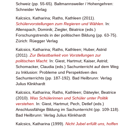
Schweiz (pp. 55-65). Baltmannsweiler / Hohengehren:
Schneider Verlag
Kalcsics, Katharina
;
Raths, Kathleen
(2011).
Schülervorstellungen zum Regieren und Wählen.
In:
Allenspach, Dominik
;
Ziegler, Béatrice
(eds.)
Forschungstrends in der politischen Bildung (pp. 63-75).
Zürich: Rüegger Verlag
Kalcsics, Katharina
;
Raths, Kathleen
;
Huber, Astrid
(2011).
Zur Belastbarkeit von Vorstellungen zur
politischen Macht.
In:
Giest, Hartmut
;
Kaiser, Astrid
;
Schomacker, Claudia
(eds.) Sachunterricht auf dem Weg
zu Inklusion: Probleme und Perspektiven des
Sachunterrichts (pp. 187-192). Bad Heilbrunn: Verlag
Julius Klinkhardt
Kalcsics, Katharina
;
Raths, Kathleen
;
Dätwyler, Beatrice
(2010).
Was Schülerinnen und Schüler unter Politik
verstehen.
In:
Giest, Hartmut
;
Pech, Detlef
(eds.)
Anschlussfähige Bildung im Sachunterricht (pp. 109-118).
Bad Heilbrunn: Verlag Julius Klinkhardt
Kalcsics, Katharina
(1999).
Nicht Jubel erfüllt uns, hoffen