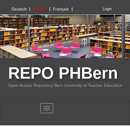
PHBern
Deutsch
English
Français
Login
REPO PHBern
Open Access Repository Bern University of Teacher Education
Toggle navigation