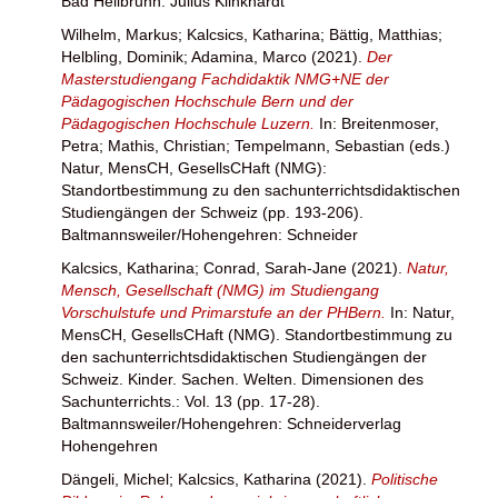
Bad Heilbrunn: Julius Klinkhardt
Wilhelm, Markus
;
Kalcsics, Katharina
;
Bättig, Matthias
;
Helbling, Dominik
;
Adamina, Marco
(2021).
Der
Masterstudiengang Fachdidaktik NMG+NE der
Pädagogischen Hochschule Bern und der
Pädagogischen Hochschule Luzern.
In:
Breitenmoser,
Petra
;
Mathis, Christian
;
Tempelmann, Sebastian
(eds.)
Natur, MensCH, GesellsCHaft (NMG):
Standortbestimmung zu den sachunterrichtsdidaktischen
Studiengängen der Schweiz (pp. 193-206).
Baltmannsweiler/Hohengehren: Schneider
Kalcsics, Katharina
;
Conrad, Sarah-Jane
(2021).
Natur,
Mensch, Gesellschaft (NMG) im Studiengang
Vorschulstufe und Primarstufe an der PHBern.
In: Natur,
MensCH, GesellsCHaft (NMG). Standortbestimmung zu
den sachunterrichtsdidaktischen Studiengängen der
Schweiz. Kinder. Sachen. Welten. Dimensionen des
Sachunterrichts.: Vol. 13 (pp. 17-28).
Baltmannsweiler/Hohengehren: Schneiderverlag
Hohengehren
Dängeli, Michel
;
Kalcsics, Katharina
(2021).
Politische