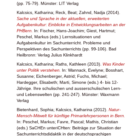
(pp. 75-79). Münster: LIT Verlag
Kalcsics, Katharina
;
Reck, Beat
;
Zahnd, Nadja
(2014).
Sache und Sprache in der aktuellen, erweiterten
Aufgabenkultur: Einblicke in Entwicklungsarbeiten an der
PHBern.
In:
Fischer, Hans-Joachim
;
Giest, Hartmut
;
Peschel, Markus
(eds.) Lernsituationen und
Aufgabenkultur im Sachunterricht. Probleme und
Perspektiven des Sachunterrichts (pp. 99-106). Bad
Heilbronn: Verlag Julius Klinkhardt
Kalcsics, Katharina
;
Raths, Kathleen
(2013).
Was Kinder
unter Politik verstehen.
In:
Wannack, Evelyne
;
Bosshart,
Susanne
;
Eichenberger, Astrid
;
Fuchs, Michael
;
Hardegger, Elisabeth
;
Marti, Simone
(eds.) 4- bis 12-
Jährige. Ihre schulischen und ausserschulischen Lern-
und Lebenswelten (pp. 241-247). Münster: Waxmann
Verlag
Bietenhard, Sophia
;
Kalcsics, Katharina
(2012).
Natur-
Mensch-Mitwelt für künftige Primarlehrpersonen in Bern.
In:
Peschel, Markus
;
Favre, Pascal
;
Mathis, Christian
(eds.) SaCHEn unteriCHten: Beiträge zur Situation der
Sachunterrichtsdidaktik in der deutschsprachigen