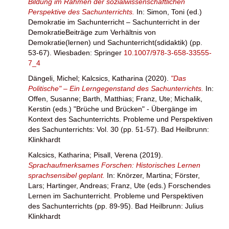
Bildung im Rahmen der sozialwissenschaftlichen
Perspektive des Sachunterrichts.
In:
Simon, Toni
(ed.)
Demokratie im Sachunterricht – Sachunterricht in der
DemokratieBeiträge zum Verhältnis von
Demokratie(lernen) und Sachunterricht(sdidaktik) (pp.
53-67). Wiesbaden: Springer
10.1007/978-3-658-33555-
7_4
Dängeli, Michel
;
Kalcsics, Katharina
(2020).
"Das
Politische" – Ein Lerngegenstand des Sachunterrichts.
In:
Offen, Susanne
;
Barth, Matthias
;
Franz, Ute
;
Michalik,
Kerstin
(eds.) "Brüche und Brücken" - Übergänge im
Kontext des Sachunterrichts. Probleme und Perspektiven
des Sachunterrichts: Vol. 30 (pp. 51-57). Bad Heilbrunn:
Klinkhardt
Kalcsics, Katharina
;
Pisall, Verena
(2019).
Sprachaufmerksames Forschen: Historisches Lernen
sprachsensibel geplant.
In:
Knörzer, Martina
;
Förster,
Lars
;
Hartinger, Andreas
;
Franz, Ute
(eds.) Forschendes
Lernen im Sachunterricht. Probleme und Perspektiven
des Sachunterrichts (pp. 89-95). Bad Heilbrunn: Julius
Klinkhardt