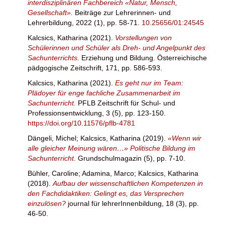
interdisziplinären Fachbereich «Natur, Mensch,
Gesellschaft».
Beiträge zur Lehrerinnen- und
Lehrerbildung, 2022 (1), pp. 58-71.
10.25656/01:24545
Kalcsics, Katharina
(2021).
Vorstellungen von
Schülerinnen und Schüler als Dreh- und Angelpunkt des
Sachunterrichts.
Erziehung und Bildung. Österreichische
pädgogische Zeitschrift, 171, pp. 586-593.
Kalcsics, Katharina
(2021).
Es geht nur im Team:
Plädoyer für enge fachliche Zusammenarbeit im
Sachunterricht.
PFLB Zeitschrift für Schul- und
Professionsentwicklung, 3 (5), pp. 123-150.
https://doi.org/10.11576/pflb-4781
Dängeli, Michel
;
Kalcsics, Katharina
(2019).
«Wenn wir
alle gleicher Meinung wären…» Politische Bildung im
Sachunterricht.
Grundschulmagazin (5), pp. 7-10.
Bühler, Caroline
;
Adamina, Marco
;
Kalcsics, Katharina
(2018).
Aufbau der wissenschaftlichen Kompetenzen in
den Fachdidaktiken: Gelingt es, das Versprechen
einzulösen?
journal für lehrerInnenbildung, 18 (3), pp.
46-50.