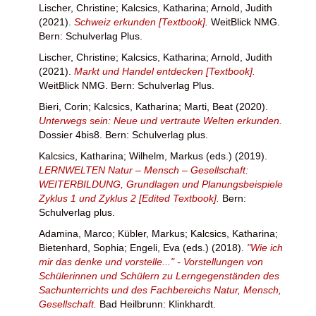
Lischer, Christine
;
Kalcsics, Katharina
;
Arnold, Judith
(2021).
Schweiz erkunden [Textbook].
WeitBlick NMG.
Bern: Schulverlag Plus.
Lischer, Christine
;
Kalcsics, Katharina
;
Arnold, Judith
(2021).
Markt und Handel entdecken [Textbook].
WeitBlick NMG. Bern: Schulverlag Plus.
Bieri, Corin
;
Kalcsics, Katharina
;
Marti, Beat
(2020).
Unterwegs sein: Neue und vertraute Welten erkunden.
Dossier 4bis8. Bern: Schulverlag plus.
Kalcsics, Katharina
;
Wilhelm, Markus
(eds.) (2019).
LERNWELTEN Natur – Mensch – Gesellschaft:
WEITERBILDUNG, Grundlagen und Planungsbeispiele
Zyklus 1 und Zyklus 2 [Edited Textbook].
Bern:
Schulverlag plus.
Adamina, Marco
;
Kübler, Markus
;
Kalcsics, Katharina
;
Bietenhard, Sophia
;
Engeli, Eva
(eds.) (2018).
"Wie ich
mir das denke und vorstelle..." - Vorstellungen von
Schülerinnen und Schülern zu Lerngegenständen des
Sachunterrichts und des Fachbereichs Natur, Mensch,
Gesellschaft.
Bad Heilbrunn: Klinkhardt.