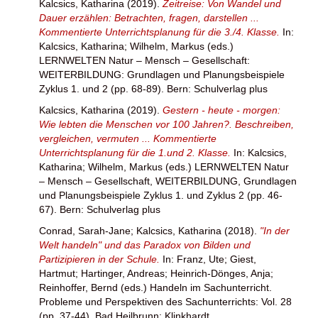
Kalcsics, Katharina
(2019).
Zeitreise: Von Wandel und
Dauer erzählen: Betrachten, fragen, darstellen ...
Kommentierte Unterrichtsplanung für die 3./4. Klasse.
In:
Kalcsics, Katharina
;
Wilhelm, Markus
(eds.)
LERNWELTEN Natur – Mensch – Gesellschaft:
WEITERBILDUNG: Grundlagen und Planungsbeispiele
Zyklus 1. und 2 (pp. 68-89). Bern: Schulverlag plus
Kalcsics, Katharina
(2019).
Gestern - heute - morgen:
Wie lebten die Menschen vor 100 Jahren?. Beschreiben,
vergleichen, vermuten ... Kommentierte
Unterrichtsplanung für die 1.und 2. Klasse.
In:
Kalcsics,
Katharina
;
Wilhelm, Markus
(eds.) LERNWELTEN Natur
– Mensch – Gesellschaft, WEITERBILDUNG, Grundlagen
und Planungsbeispiele Zyklus 1. und Zyklus 2 (pp. 46-
67). Bern: Schulverlag plus
Conrad, Sarah-Jane
;
Kalcsics, Katharina
(2018).
"In der
Welt handeln" und das Paradox von Bilden und
Partizipieren in der Schule.
In:
Franz, Ute
;
Giest,
Hartmut
;
Hartinger, Andreas
;
Heinrich-Dönges, Anja
;
Reinhoffer, Bernd
(eds.) Handeln im Sachunterricht.
Probleme und Perspektiven des Sachunterrichts: Vol. 28
(pp. 37-44). Bad Heilbrunn: Klinkhardt