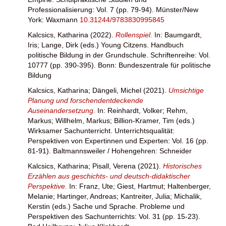
Professionalisierung: Vol. 7 (pp. 79-94). Münster/New
York: Waxmann
10.31244/9783830995845
Kalcsics, Katharina
(2022).
Rollenspiel.
In:
Baumgardt,
Iris
;
Lange, Dirk
(eds.) Young Citzens. Handbuch
politische Bildung in der Grundschule. Schriftenreihe: Vol.
10777 (pp. 390-395). Bonn: Bundeszentrale für politische
Bildung
Kalcsics, Katharina
;
Dängeli, Michel
(2021).
Umsichtige
Planung und forschendentdeckende
Auseinandersetzung.
In:
Reinhardt, Volker
;
Rehm,
Markus
;
Willhelm, Markus
;
Billion-Kramer, Tim
(eds.)
Wirksamer Sachunterricht. Unterrichtsqualität:
Perspektiven von Expertinnen und Experten: Vol. 16 (pp.
81-91). Baltmannsweiler / Hohengehren: Schneider
Kalcsics, Katharina
;
Pisall, Verena
(2021).
Historisches
Erzählen aus geschichts- und deutsch-didaktischer
Perspektive.
In:
Franz, Ute
;
Giest, Hartmut
;
Haltenberger,
Melanie
;
Hartinger, Andreas
;
Kantreiter, Julia
;
Michalik,
Kerstin
(eds.) Sache und Sprache. Probleme und
Perspektiven des Sachunterrichts: Vol. 31 (pp. 15-23).