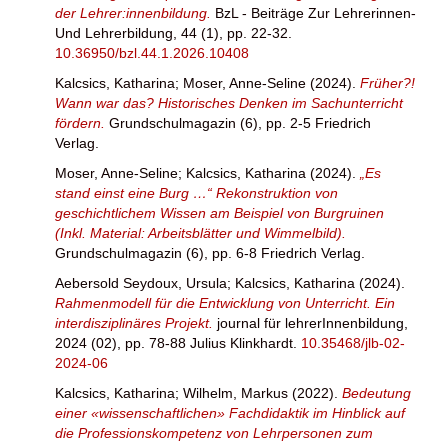
der Lehrer:innenbildung.
BzL - Beiträge Zur Lehrerinnen-
Und Lehrerbildung, 44 (1), pp. 22-32.
10.36950/bzl.44.1.2026.10408
Kalcsics, Katharina
;
Moser, Anne-Seline
(2024).
Früher?!
Wann war das? Historisches Denken im Sachunterricht
fördern.
Grundschulmagazin (6), pp. 2-5 Friedrich
Verlag.
Moser, Anne-Seline
;
Kalcsics, Katharina
(2024).
„Es
stand einst eine Burg …“ Rekonstruktion von
geschichtlichem Wissen am Beispiel von Burgruinen
(Inkl. Material: Arbeitsblätter und Wimmelbild).
Grundschulmagazin (6), pp. 6-8 Friedrich Verlag.
Aebersold Seydoux, Ursula
;
Kalcsics, Katharina
(2024).
Rahmenmodell für die Entwicklung von Unterricht. Ein
interdisziplinäres Projekt.
journal für lehrerInnenbildung,
2024 (02), pp. 78-88 Julius Klinkhardt.
10.35468/jlb-02-
2024-06
Kalcsics, Katharina
;
Wilhelm, Markus
(2022).
Bedeutung
einer «wissenschaftlichen» Fachdidaktik im Hinblick auf
die Professionskompetenz von Lehrpersonen zum