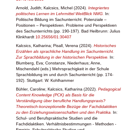
Arnold, Judith
;
Kalcsics, Michel
(2024).
Integriertes
politisches Lernen im Lehrmittel WeitBlick NMG.
In:
Politische Bildung im Sachunterricht. Potenziale –
Positionen – Perspektiven. Probleme und Perspektiven
des Sachunterrichts (pp. 190-197). Bad Heilbrunn: Julius
Klinkhardt
10.25656/01:30407
Kalcsics, Katharina
;
Pisall, Verena
(2024).
Historisches
Erzählen als sprachliche Handlung im Sachunterricht.
Zur Sprachbildung in der historischen Perspektive.
In:
Blumberg, Eva
;
Constanze, Niederhaus
;
Anne,
Mischendahl
(eds.) Mehrsprachigkeit in der Schule
Sprachbildung im und durch Sachunterricht (pp. 174-
192). Stuttgart: W. Kohlhammer
Bühler, Caroline
;
Kalcsics, Katharina
(2022).
Pedagogical
Content Knowledge (PCK) als Basis für die
Verständigung über berufliche Handlungspraxis?
Theoretisch-konzeptionelle Bezüge der Fachdidaktiken
zu den Erziehungswissenschaften und den Praktika.
In:
Schul- und Berufspraktische Studien und die
Fachdidaktiken. Verhältnisbestimmungen - Methoden -
Empirie. Schulpraktische Studien und