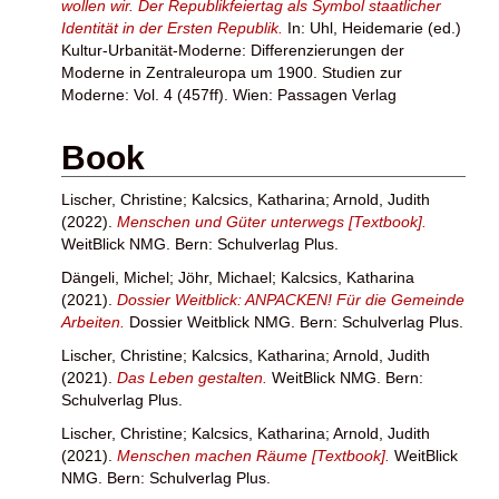
wollen wir. Der Republikfeiertag als Symbol staatlicher
Identität in der Ersten Republik.
In:
Uhl, Heidemarie
(ed.)
Kultur-Urbanität-Moderne: Differenzierungen der
Moderne in Zentraleuropa um 1900. Studien zur
Moderne: Vol. 4 (457ff). Wien: Passagen Verlag
Book
Lischer, Christine
;
Kalcsics, Katharina
;
Arnold, Judith
(2022).
Menschen und Güter unterwegs [Textbook].
WeitBlick NMG. Bern: Schulverlag Plus.
Dängeli, Michel
;
Jöhr, Michael
;
Kalcsics, Katharina
(2021).
Dossier Weitblick: ANPACKEN! Für die Gemeinde
Arbeiten.
Dossier Weitblick NMG. Bern: Schulverlag Plus.
Lischer, Christine
;
Kalcsics, Katharina
;
Arnold, Judith
(2021).
Das Leben gestalten.
WeitBlick NMG. Bern:
Schulverlag Plus.
Lischer, Christine
;
Kalcsics, Katharina
;
Arnold, Judith
(2021).
Menschen machen Räume [Textbook].
WeitBlick
NMG. Bern: Schulverlag Plus.