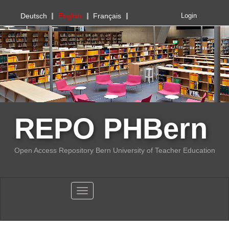
PHBern
Deutsch
English
Français
Login
REPO PHBern
Open Access Repository Bern University of Teacher Education
Toggle navigation