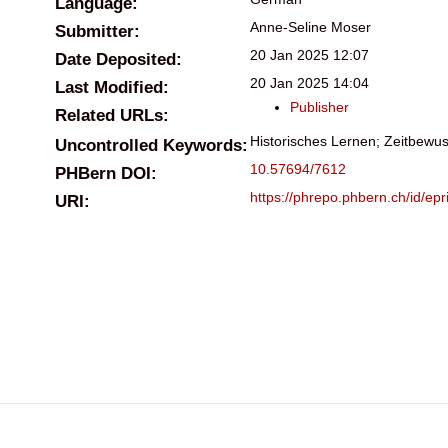
Language:
Anne-Seline Moser
Submitter:
20 Jan 2025 12:07
Date Deposited:
20 Jan 2025 14:04
Last Modified:
Publisher
Related URLs:
Historisches Lernen; Zeitbewu
Uncontrolled Keywords:
10.57694/7612
PHBern DOI:
https://phrepo.phbern.ch/id/epr
URI: