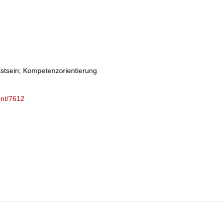
sstsein; Kompetenzorientierung
int/7612