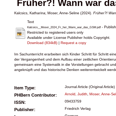
Früher?! Wann war das
Kalcsics, Katharina
;
Moser, Anne-Seline
(2024).
Früher?! Wann
Text
- Publis
Kalcsics__Moser_2024_Fr_her_Wann_war_das_GSM.pdf
Restricted to registered users only
Available under License Publisher holds Copyright.
Download (834kB)
|
Request a copy
Im Sachunterricht erarbeiten sich Kinder Schritt für Schritt 
der Vergangenheit und dem Aufbau einer zeitlichen Orientier
gemeinsam eine Systematik in die Vorstellungen gebracht un
angeknüpft und das historische Denken weiterentwickelt werd
Journal Article (Original Article)
Item Type:
Arnold, Judith
,
Moser, Anne-Sel
PHBern Contributor:
09433759
ISSN:
Friedrich Verlag
Publisher:
German