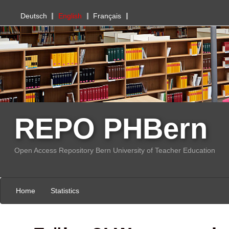
PHBern
Deutsch
English
Français
REPO PHBern
Open Access Repository Bern University of Teacher Education
Home
Statistics