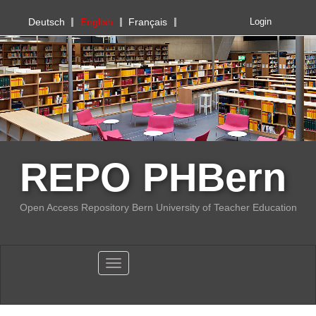
PHBern
Deutsch
English
Français
Login
REPO PHBern
Open Access Repository Bern University of Teacher Education
Toggle navigation