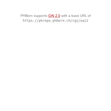
PHBern supports
OAI 2.0
with a base URL of
https://phrepo.phbern.ch/cgi/oai2