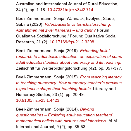
Australian and International Journal of Rural Education,
34 (2), pp. 1-18.
10.47381/aijre.v34i2.714
Beeli-Zimmermann, Sonja
;
Wannack, Evelyne
;
Staub,
Sabina
(2020).
Videobasierte Unterrichtsforschung:
Aufnahmen mit zwei Kameras – und dann?
Forum
Qualitative Sozialforschung / Forum: Qualitative Social
Research, 21 (2).
10.17169/fqs-21.2.3298
Beeli-Zimmermann, Sonja
(2019).
Extending belief
research to adult basic education: an exploration of some
adult educators’ beliefs about numeracy and its teaching.
Zeitschrift für Weiterbildungsforschung (42), pp. 357-377.
Beeli-Zimmermann, Sonja
(2015).
From teaching literacy
to teaching numeracy: How numeracy teacher’s previous
experiences shape their teaching beliefs.
Literacy and
Numeracy Studies, 23 (1), pp. 20-49.
10.5130/lns.v23i1.4423
Beeli-Zimmermann, Sonja
(2014).
Beyond
questionnaires – Exploring adult education teachers’
mathematical beliefs with pictures and interviews.
ALM
International Journal, 9 (2), pp. 35-53.