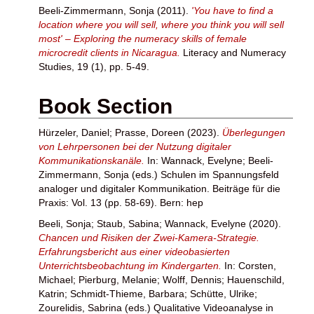
Beeli-Zimmermann, Sonja
(2011).
'You have to find a
location where you will sell, where you think you will sell
most' – Exploring the numeracy skills of female
microcredit clients in Nicaragua.
Literacy and Numeracy
Studies, 19 (1), pp. 5-49.
Book Section
Hürzeler, Daniel
;
Prasse, Doreen
(2023).
Überlegungen
von Lehrpersonen bei der Nutzung digitaler
Kommunikationskanäle.
In:
Wannack, Evelyne
;
Beeli-
Zimmermann, Sonja
(eds.) Schulen im Spannungsfeld
analoger und digitaler Kommunikation. Beiträge für die
Praxis: Vol. 13 (pp. 58-69). Bern: hep
Beeli, Sonja
;
Staub, Sabina
;
Wannack, Evelyne
(2020).
Chancen und Risiken der Zwei-Kamera-Strategie.
Erfahrungsbericht aus einer videobasierten
Unterrichtsbeobachtung im Kindergarten.
In:
Corsten,
Michael
;
Pierburg, Melanie
;
Wolff, Dennis
;
Hauenschild,
Katrin
;
Schmidt-Thieme, Barbara
;
Schütte, Ulrike
;
Zourelidis, Sabrina
(eds.) Qualitative Videoanalyse in