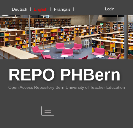
PHBern
Deutsch
English
Français
Login
REPO PHBern
Open Access Repository Bern University of Teacher Education
Toggle navigation