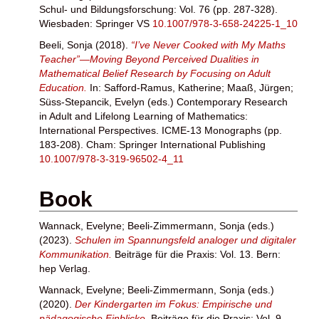
Schul- und Bildungsforschung: Vol. 76 (pp. 287-328).
Wiesbaden: Springer VS
10.1007/978-3-658-24225-1_10
Beeli, Sonja
(2018).
“I’ve Never Cooked with My Maths
Teacher”—Moving Beyond Perceived Dualities in
Mathematical Belief Research by Focusing on Adult
Education.
In:
Safford-Ramus, Katherine
;
Maaß, Jürgen
;
Süss-Stepancik, Evelyn
(eds.) Contemporary Research
in Adult and Lifelong Learning of Mathematics:
International Perspectives. ICME-13 Monographs (pp.
183-208). Cham: Springer International Publishing
10.1007/978-3-319-96502-4_11
Book
Wannack, Evelyne
;
Beeli-Zimmermann, Sonja
(eds.)
(2023).
Schulen im Spannungsfeld analoger und digitaler
Kommunikation.
Beiträge für die Praxis: Vol. 13. Bern:
hep Verlag.
Wannack, Evelyne
;
Beeli-Zimmermann, Sonja
(eds.)
(2020).
Der Kindergarten im Fokus: Empirische und
pädagogische Einblicke.
Beiträge für die Praxis: Vol. 9.