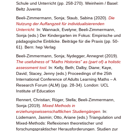
Schule und Unterricht (pp. 258-270). Weinheim / Basel:
Beltz Juventa
Beeli-Zimmermann, Sonja
;
Staub, Sabina
(2020).
Die
Nutzung der Auffangzeit für individualisierenden
Unterricht.
In:
Wannack, Evelyne
;
Beeli-Zimmermann,
Sonja
(eds.) Der Kindergarten im Fokus: Empirische und
pädagogische Einblicke. Beiträge für die Praxis (pp. 50-
61). Bern: hep Verlag
Beeli-Zimmermann, Sonja
;
Nydegger, Annegret
(2019).
The usefulness of "Maths Histories" as (part of) a holistic
assessment tool.
In:
Kelly, Beth
;
Dalby, Diane
;
Kaye,
David
;
Stacey, Jenny
(eds.) Proceedings of the 25th
International Conference of Adults Learning Maths – A
Research Forum (ALM) (pp. 28-34). London: UCL
Institute of Education
Rennert, Christian
;
Rüger, Stella
;
Beeli-Zimmermann,
Sonja
(2019).
Mixed Methods in
erziehungswissenschaftlichen Studiengängen.
In:
Lüdemann, Jasmin
;
Otto, Ariane
(eds.) Triangulation und
Mixed-Methods: Reflexionen theoretischer und
forschungspraktischer Herausforderungen. Studien zur