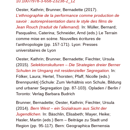
10.1007/978-3-658-23238-2_12
Oester, Kathrin
;
Brunner, Bernadette
(2017).
L’ethnographie de la performance comme production de
savoir : autoreprésentation dans le style des films de
Jean Rouch (traduit de l'allemand).
In:
Müller, Bernard
;
Pasqualino, Caterina
;
Schneider, Arnd
(eds.) Le Terrain
comme mise en scène. Nouvelles écritures de
l’anthropologie (pp. 157-171). Lyon: Presses
universitaires de Lyon
Oester, Kathrin
;
Brunner, Bernadette
;
Fiechter, Ursula
(2015).
Selektionskulturen – Die Strategien dreier Berner
Schulen im Umgang mit residenzieller Segregation.
In:
Fölker, Laura
;
Hertel, Thorsten
;
Pfaff, Nicolle
(eds.)
Brennpunkt(-)Schule: Zum Verhältnis von Schule, Bildung
und urbaner Segregation (pp. 87-103). Opladen / Berlin /
Toronto: Verlag Barbara Budrich
Brunner, Bernadette
;
Oester, Kathrin
;
Fiechter, Ursula
(2014).
Bern West – ein Sozialraum aus Sicht der
Jugendlichen.
In:
Bäschlin, Elisabeth
;
Mayer, Heike
;
Hasler, Martin
(eds.) Bern – Beiträge zu Stadt und
Region (pp. 95-117). Bern: Geographica Bernensia