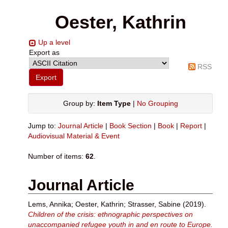
Oester, Kathrin
Up a level
Export as
RSS
Group by:
Item Type
|
No Grouping
Jump to:
Journal Article
|
Book Section
|
Book
|
Report
|
Audiovisual Material & Event
Number of items:
62
.
Journal Article
Lems, Annika
;
Oester, Kathrin
;
Strasser, Sabine
(2019).
Children of the crisis: ethnographic perspectives on
unaccompanied refugee youth in and en route to Europe.