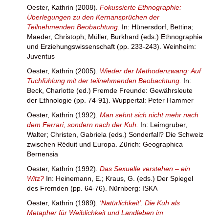
Oester, Kathrin
(2008).
Fokussierte Ethnographie:
Überlegungen zu den Kernansprüchen der
Teilnehmenden Beobachtung.
In:
Hünersdorf, Bettina
;
Maeder, Christoph
;
Müller, Burkhard
(eds.) Ethnographie
und Erziehungswissenschaft (pp. 233-243). Weinheim:
Juventus
Oester, Kathrin
(2005).
Wieder der Methodenzwang: Auf
Tuchfühlung mit der teilnehmenden Beobachtung.
In:
Beck, Charlotte
(ed.) Fremde Freunde: Gewährsleute
der Ethnologie (pp. 74-91). Wuppertal: Peter Hammer
Oester, Kathrin
(1992).
Man sehnt sich nicht mehr nach
dem Ferrari, sondern nach der Kuh.
In:
Leimgruber,
Walter
;
Christen, Gabriela
(eds.) Sonderfall? Die Schweiz
zwischen Réduit und Europa. Zürich: Geographica
Bernensia
Oester, Kathrin
(1992).
Das Sexuelle verstehen – ein
Witz?
In:
Heinemann, E.
;
Kraus, G.
(eds.) Der Spiegel
des Fremden (pp. 64-76). Nürnberg: ISKA
Oester, Kathrin
(1989).
'Natürlichkeit'. Die Kuh als
Metapher für Weiblichkeit und Landleben im