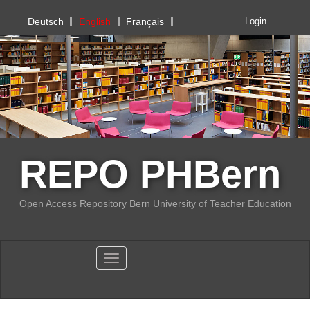
PHBern
Deutsch
English
Français
Login
REPO PHBern
Open Access Repository Bern University of Teacher Education
Toggle navigation