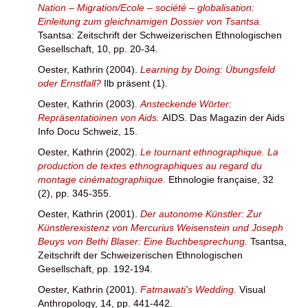
Nation – Migration/Ecole – société – globalisation:
Einleitung zum gleichnamigen Dossier von Tsantsa.
Tsantsa: Zeitschrift der Schweizerischen Ethnologischen
Gesellschaft, 10, pp. 20-34.
Oester, Kathrin
(2004).
Learning by Doing: Übungsfeld
oder Ernstfall?
Ilb präsent (1).
Oester, Kathrin
(2003).
Ansteckende Wörter:
Repräsentatioinen von Aids.
AIDS. Das Magazin der Aids
Info Docu Schweiz, 15.
Oester, Kathrin
(2002).
Le tournant ethnographique. La
production de textes ethnographiques au regard du
montage cinématographique.
Ethnologie française, 32
(2), pp. 345-355.
Oester, Kathrin
(2001).
Der autonome Künstler: Zur
Künstlerexistenz von Mercurius Weisenstein und Joseph
Beuys von Bethi Blaser: Eine Buchbesprechung.
Tsantsa,
Zeitschrift der Schweizerischen Ethnologischen
Gesellschaft, pp. 192-194.
Oester, Kathrin
(2001).
Fatmawati's Wedding.
Visual
Anthropology, 14, pp. 441-442.