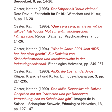
Berggebiet, 8, pp. 14-16.
Oester, Kathrin
(1995).
Der Körper als "neue Heimat".
Rote Revue, Zeitschrift für Politik, Wirtschaft und Kultur,
3, pp. 16-20.
Oester, Kathrin
(1995).
"Que sera sera, whatever will be
will be". Hitchcocks Mut zur antimythologischen
Filmsprache.
Rebus. Blätter zur Psychoanalyse, 7, pp.
14-26.
Oester, Kathrin
(1994).
"Wer im Jahre 2001 kein AIDS
hat, hat nicht gelebt". Zur Dialektik von
Sicherheitsstreben und Intesitätssuche in der
Industriegesellschaft.
Ethnologica Helvetica, pp. 249-267.
Oester, Kathrin
(1993).
AIDS: die Lust an der Angst.
Körper, Krankheit und Kultur. Ethnopsychoanalyse, 3, pp.
214-235.
Oester, Kathrin
(1990).
Das Milka-Dispositiv: ein fiktives
Gespräch mit der "zartesten und profitabelsten
Versuchung, seit es Schokolade gibt".
Images de la
Suisse – Schauplatz Schweiz, Ethnologica Helvetica, 13,
pp. 127-147.