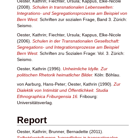
Oester, Kathrin
;
Fiechter, Ursula
;
Kappus, Elke-Nicole
(2008).
Schulen in transnationalen Lebenswelten:
Integrations- und Segregationsprozesse am Beispiel von
Bern West.
Schriften zur sozialen Frage, Band 3. Zürich:
Seismo.
Oester, Kathrin
;
Fiechter, Ursula
;
Kappus, Elke-Nicole
(2006).
Schulen in der Transnationalen Gesellschaft:
Segregations- und Integrationsprozesse am Beispiel
Bern West.
Schriften zru Sozialen Frage: Vol. 3. Zürich:
Seismo.
Oester, Kathrin
(1996).
Unheimliche Idylle. Zur
politischen Rhetorik heimatlicher Bilder.
Köln: Böhlau.
von Aarburg, Hans-Peter
;
Oester, Kathrin
(1990).
Zur
Dialektik von Intimität und Öffentlichkeit. Studia
Ethnographica Friburgensia 16.
Fribourg:
Universitätsverlag.
Report
Oester, Kathrin
;
Brunner, Bernadette
(2011).
Selbstdarstellungen Jugendlicher in transnationalen