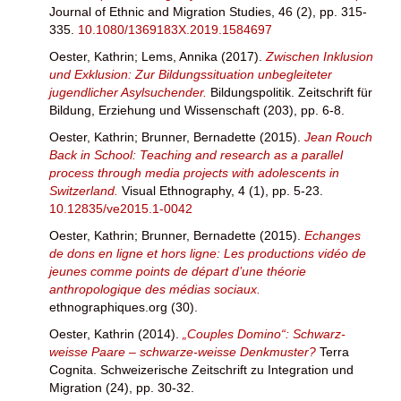
Journal of Ethnic and Migration Studies, 46 (2), pp. 315-
335.
10.1080/1369183X.2019.1584697
Oester, Kathrin
;
Lems, Annika
(2017).
Zwischen Inklusion
und Exklusion: Zur Bildungssituation unbegleiteter
jugendlicher Asylsuchender.
Bildungspolitik. Zeitschrift für
Bildung, Erziehung und Wissenschaft (203), pp. 6-8.
Oester, Kathrin
;
Brunner, Bernadette
(2015).
Jean Rouch
Back in School: Teaching and research as a parallel
process through media projects with adolescents in
Switzerland.
Visual Ethnography, 4 (1), pp. 5-23.
10.12835/ve2015.1-0042
Oester, Kathrin
;
Brunner, Bernadette
(2015).
Echanges
de dons en ligne et hors ligne: Les productions vidéo de
jeunes comme points de départ d’une théorie
anthropologique des médias sociaux.
ethnographiques.org (30).
Oester, Kathrin
(2014).
„Couples Domino“: Schwarz-
weisse Paare – schwarze-weisse Denkmuster?
Terra
Cognita. Schweizerische Zeitschrift zu Integration und
Migration (24), pp. 30-32.