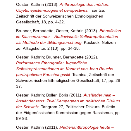
Oester, Kathrin
(2013).
Anthropologie des médias:
Objets, épistémologies et perspectives.
Tsantsa:
Zeitschrift der Schweizerischen Ethnologischen
Gesellschaft, 18, pp. 4-22.
Brunner, Bernadette
;
Oester, Kathrin
(2013).
Ethnofiction
im Klassenzimmer – Audiovisuelle Selbstrepräsentation
als Methode der Bildungsforschung.
Kuckuck. Notizen
zur Alltagskultur, 2 (13), pp. 34-38.
Oester, Kathrin
;
Brunner, Bernadette
(2012).
Performance Ethnografie: Jugendliche
Selbstrepräsentationen im Kontext von Jean Rouchs
partizipativem Forschungsstil.
Tsantsa, Zeitschrift der
Schweizerischen Ethnoligischen Gesellschaft, 17, pp. 28-
37.
Oester, Kathrin
;
Boller, Boris
(2011).
Ausländer nein –
Ausländer raus: Zwei Kampagnen im politischen Diskurs
der Schweiz.
Tangram 27, Politischer Diskurs, Bulletin
der Eidgenössischen Kommission gegen Rassismus, pp.
89-93.
Oester, Kathrin
(2011).
Medienanthropologie heute –