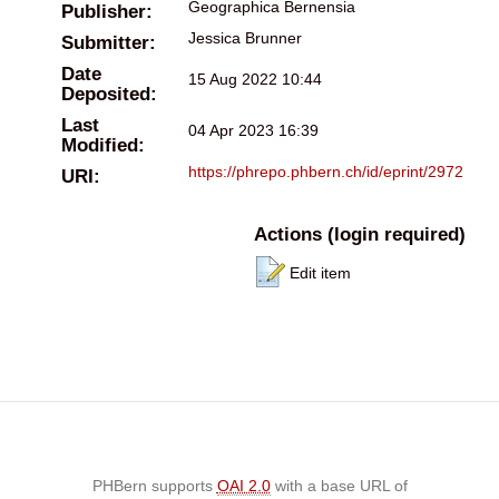
Geographica Bernensia
Publisher:
Jessica Brunner
Submitter:
Date
15 Aug 2022 10:44
Deposited:
Last
04 Apr 2023 16:39
Modified:
https://phrepo.phbern.ch/id/eprint/2972
URI:
Actions (login required)
Edit item
PHBern supports
OAI 2.0
with a base URL of