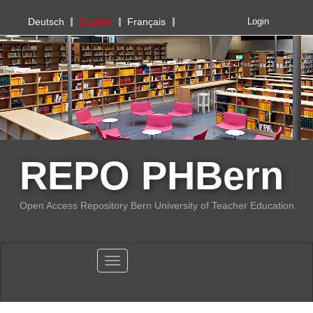
PHBern
Deutsch
English
Français
Login
REPO PHBern
Open Access Repository Bern University of Teacher Education
Toggle navigation