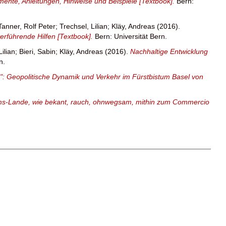
rumente, Anleitungen, Hinweise und Beispiele [Textbook].
Bern:
Tanner, Rolf Peter
;
Trechsel, Lilian
;
Kläy, Andreas
(2016).
terführende Hilfen [Textbook].
Bern: Universität Bern.
Lilian
;
Bieri, Sabin
;
Kläy, Andreas
(2016).
Nachhaltige Entwicklung
n.
: Geopolitische Dynamik und Verkehr im Fürstbistum Basel von
tums-Lande, wie bekant, rauch, ohnwegsam, mithin zum Commercio