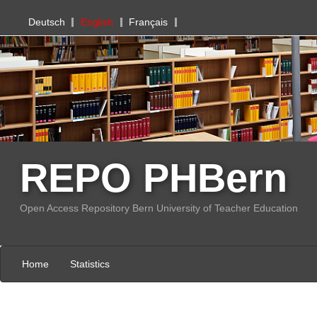
PHBern
Deutsch
English
Français
REPO PHBern
Open Access Repository Bern University of Teacher Education
Home
Statistics