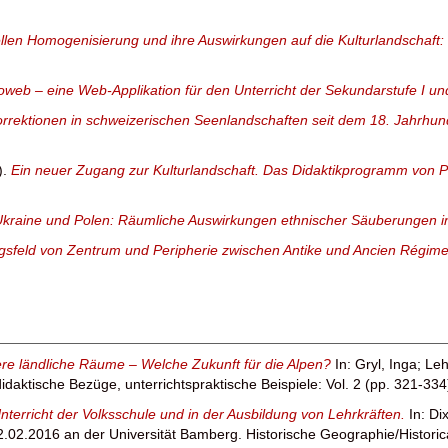
rellen Homogenisierung und ihre Auswirkungen auf die Kulturlandschaft
eb – eine Web-Applikation für den Unterricht der Sekundarstufe I und
ektionen in schweizerischen Seenlandschaften seit dem 18. Jahrhun
).
Ein neuer Zugang zur Kulturlandschaft. Das Didaktikprogramm von 
Ukraine und Polen: Räumliche Auswirkungen ethnischer Säuberungen 
gsfeld von Zentrum und Peripherie zwischen Antike und Ancien Régim
ere ländliche Räume – Welche Zukunft für die Alpen?
In:
Gryl, Inga
;
Leh
aktische Bezüge, unterrichtspraktische Beispiele: Vol. 2 (pp. 321-334)
erricht der Volksschule und in der Ausbildung von Lehrkräften.
In:
Di
02.2016 an der Universität Bamberg. Historische Geographie/Historical