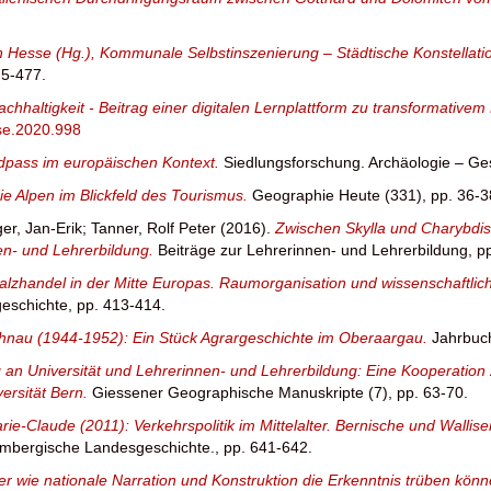
n Hesse (Hg.), Kommunale Selbstinszenierung – Städtische Konstellatio
75-477.
chhaltigkeit - Beitrag einer digitalen Lernplattform zu transformative
se.2020.998
dpass im europäischen Kontext.
Siedlungsforschung. Archäologie – Ge
ie Alpen im Blickfeld des Tourismus.
Geographie Heute (331), pp. 36-3
er, Jan-Erik
;
Tanner, Rolf Peter
(2016).
Zwischen Skylla und Charybdi
en- und Lehrerbildung.
Beiträge zur Lehrerinnen- und Lehrerbildung, p
 Salzhandel in der Mitte Europas. Raumorganisation und wissenschaft
geschichte, pp. 413-414.
nau (1944-1952): Ein Stück Agrargeschichte im Oberaargau.
Jahrbuc
ng an Universität und Lehrerinnen- und Lehrerbildung: Eine Kooperat
ersität Bern.
Giessener Geographische Manuskripte (7), pp. 63-70.
ie-Claude (2011): Verkehrspolitik im Mittelalter. Bernische und Wallis
tembergische Landesgeschichte., pp. 641-642.
er wie nationale Narration und Konstruktion die Erkenntnis trüben kön