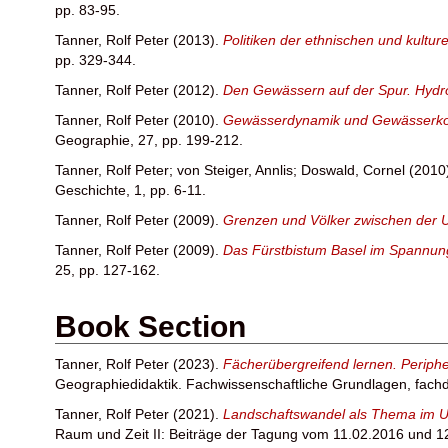
pp. 83-95.
Tanner, Rolf Peter
(2013).
Politiken der ethnischen und kultu
pp. 329-344.
Tanner, Rolf Peter
(2012).
Den Gewässern auf der Spur. Hydrow
Tanner, Rolf Peter
(2010).
Gewässerdynamik und Gewässerkorr
Geographie, 27, pp. 199-212.
Tanner, Rolf Peter
;
von Steiger, Annlis
;
Doswald, Cornel
(2010
Geschichte, 1, pp. 6-11.
Tanner, Rolf Peter
(2009).
Grenzen und Völker zwischen der 
Tanner, Rolf Peter
(2009).
Das Fürstbistum Basel im Spannun
25, pp. 127-162.
Book Section
Tanner, Rolf Peter
(2023).
Fächerübergreifend lernen. Periph
Geographiedidaktik. Fachwissenschaftliche Grundlagen, fachdid
Tanner, Rolf Peter
(2021).
Landschaftswandel als Thema im Unt
Raum und Zeit II: Beiträge der Tagung vom 11.02.2016 und 12.