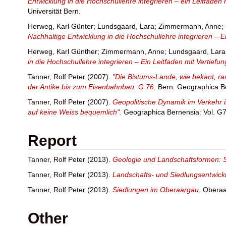
Entwicklung in die Hochschullehre integrieren – ein Leitfaden 
Universität Bern.
Herweg, Karl Günter
;
Lundsgaard, Lara
;
Zimmermann, Anne
;
Nachhaltige Entwicklung in die Hochschullehre integrieren – Ei
Herweg, Karl Günther
;
Zimmermann, Anne
;
Lundsgaard, Lara
in die Hochschullehre integrieren – Ein Leitfaden mit Vertiefu
Tanner, Rolf Peter
(2007).
"Die Bistums-Lande, wie bekant, r
der Antike bis zum Eisenbahnbau. G 76.
Bern: Geographica B
Tanner, Rolf Peter
(2007).
Geopolitische Dynamik im Verkehr 
auf keine Weiss bequemlich".
Geographica Bernensia: Vol. G76
Report
Tanner, Rolf Peter
(2013).
Geologie und Landschaftsformen: 
Tanner, Rolf Peter
(2013).
Landschafts- und Siedlungsentwick
Tanner, Rolf Peter
(2013).
Siedlungen im Oberaargau.
Oberaa
Other