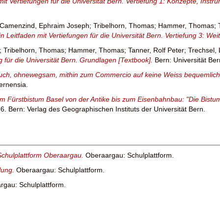
mit Vertiefungen für die Universität Bern. Vertiefung 1: Konzepte, Inst
Camenzind, Ephraim Joseph
;
Tribelhorn, Thomas
;
Hammer, Thomas
;
n Leitfaden mit Vertiefungen für die Universität Bern. Vertiefung 3: Wei
;
Tribelhorn, Thomas
;
Hammer, Thomas
;
Tanner, Rolf Peter
;
Trechsel, 
ng für die Universität Bern. Grundlagen [Textbook].
Bern: Universität Ber
auch, ohnewegsam, mithin zum Commercio auf keine Weiss bequemlich"
ernensia.
im Fürstbistum Basel von der Antike bis zum Eisenbahnbau: "Die Bis
. Bern: Verlag des Geographischen Instituts der Universität Bern.
Schulplattform Oberaargau.
Oberaargau: Schulplattform.
lung.
Oberaargau: Schulplattform.
rgau: Schulplattform.