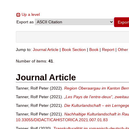
Up a level
Export as
Jump to:
Journal Article
|
Book Section
|
Book
|
Report
|
Other
Number of items:
41
.
Journal Article
Tanner, Rolf Peter
(2022).
Region Oberaargau im Kanton Bern
Tanner, Rolf Peter
(2021).
„Les Pays de l’entre-deux“, zweita
Tanner, Rolf Peter
(2021).
Die Kulturlandschaft – ein Lerngege
Tanner, Rolf Peter
(2021).
Nachhaltige Kulturlandschaft in Rau
10.33055/DIDACTICAHISTORICA.2021.007.01.83
Tanner, Rolf
(2020).
Transkulturalität im romanisch-deutsch-i