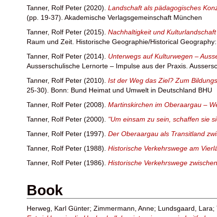
Tanner, Rolf Peter
(2020).
Landschaft als pädagogisches Konze
(pp. 19-37). Akademische Verlagsgemeinschaft München
Tanner, Rolf Peter
(2015).
Nachhaltigkeit und Kulturlandschaft
Raum und Zeit. Historische Geographie/Historical Geography: V
Tanner, Rolf Peter
(2014).
Unterwegs auf Kulturwegen – Auss
Ausserschulische Lernorte – Impulse aus der Praxis. Aussersch
Tanner, Rolf Peter
(2010).
Ist der Weg das Ziel? Zum Bildung
25-30). Bonn: Bund Heimat und Umwelt in Deutschland BHU
Tanner, Rolf Peter
(2008).
Martinskirchen im Oberaargau – W
Tanner, Rolf Peter
(2000).
"Um einsam zu sein, schaffen sie s
Tanner, Rolf Peter
(1997).
Der Oberaargau als Transitland z
Tanner, Rolf Peter
(1988).
Historische Verkehrswege am Vier
Tanner, Rolf Peter
(1986).
Historische Verkehrswege zwische
Book
Herweg, Karl Günter
;
Zimmermann, Anne
;
Lundsgaard, Lara
;