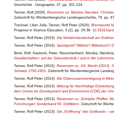
Geschichte - Geographie, 37, pp. 201-224.
Tanner, Rolf
(2020).
Rezension zu: Martina Stercken, Christia
Zeitschrift für Württembergische Landesgeschichte, 79, pp. 4
Trechsel, Lilian Julia
;
Tanner, Rolf Peter
(2020).
Brennpunkt Na
Progress in Science Education, 3 (2), pp. 29-36.
10.25321/pri
Tanner, Rolf Peter
(2019).
Die Verkehrslandschaft am Gotthar
Tanner, Rolf Peter
(2016).
Sportgerät? Wildnis? Bilderbuch? D
Bürki, Rolf
;
Gautschi, Peter
;
Reuschenbach, Monika
;
Steinkrüg
Gesellschaften» auf der Sekundarstufe I und in der Lehrerinn
Tanner, Rolf Peter
(2015).
Rezension zu: Ott, Martin (2013).
Schweiz 1750-1815.
Zeitschrift für Württembergische Landes
Tanner, Rolf Peter
(2014).
Die Güterzusammenlegung in Melch
Tanner, Rolf Peter
(2013).
Bildung für Nachhaltige Entwicklu
dem Centre for Development and Environment (CDE) der Univ
Tanner, Rolf Peter
(2013).
Rezension zu: Schöpfer Pfaffen, Mar
Forschungen Sonderband 55. Ostfildern.
Zeitschrift für Würt
Tanner, Rolf Peter
(2013).
Die „Eröffnung“ des Gotthards – od