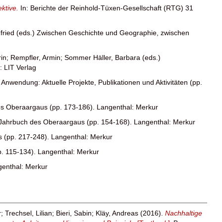
ektive.
In: Berichte der Reinhold-Tüxen-Gesellschaft (RTG) 31
fried
(eds.) Zwischen Geschichte und Geographie, zwischen
in
;
Rempfler, Armin
;
Sommer Häller, Barbara
(eds.)
: LIT Verlag
r Anwendung: Aktuelle Projekte, Publikationen und Aktivitäten (pp.
es Oberaargaus (pp. 173-186). Langenthal: Merkur
 Jahrbuch des Oberaargaus (pp. 154-168). Langenthal: Merkur
 (pp. 217-248). Langenthal: Merkur
. 115-134). Langenthal: Merkur
genthal: Merkur
r
;
Trechsel, Lilian
;
Bieri, Sabin
;
Kläy, Andreas
(2016).
Nachhaltige