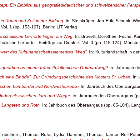
pt. Ein Einblick aus geografiedidaktischer und schweizerischer Persp
 in Raum und Zeit in der Bildung.
In:
Steinkrüger, Jan-Erik
;
Schenk, Win
ol. 1 (pp. 153-167). Berlin: LIT Verlag
erschulische Lernorte liegen am Weg.
In:
Brovelli, Dorothee
;
Fuchs, Kar
ulische Lernorte - Beiträge zur Didaktik: Vol. 3 (pp. 115-124). Münster
swert des Kulturlandschaftselementes "Weg".
In: Kulturlandschaft in de
egmarken an einem frühmittelalterlichen Gotthardweg?
In: Jahrbuch d
ich eine Einöde". Zur Gründungsgeschichte des Klosters St. Urban.
In:
wischen Lombardei und Nordwesteuropa?
In: Jahrbuch des Oberaargaus
ländereck zwischen Jura und Wigger.
In: Jahrbuch des Oberaargaus (pp
n Langeten und Roth.
In: Jahrbuch des Oberaargaus (pp. 85-104). Lan
Tribelhorn, Thomas
;
Rufer, Lydia
;
Hammer, Thomas
;
Tanner, Rolf Pete