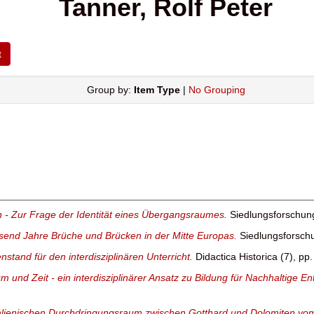
Tanner, Rolf Peter
Group by:
Item Type
|
No Grouping
 - Zur Frage der Identität eines Übergangsraumes.
Siedlungsforschung
usend Jahre Brüche und Brücken in der Mitte Europas.
Siedlungsforschu
nstand für den interdisziplinären Unterricht.
Didactica Historica (7), pp.
m und Zeit - ein interdisziplinärer Ansatz zu Bildung für Nachhaltige E
talienischen Durchdringungsraum zwischen Gotthard und Dolomiten vom 