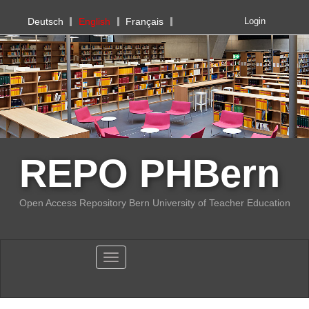
PHBern
Deutsch
English
Français
Login
REPO PHBern
Open Access Repository Bern University of Teacher Education
Toggle navigation