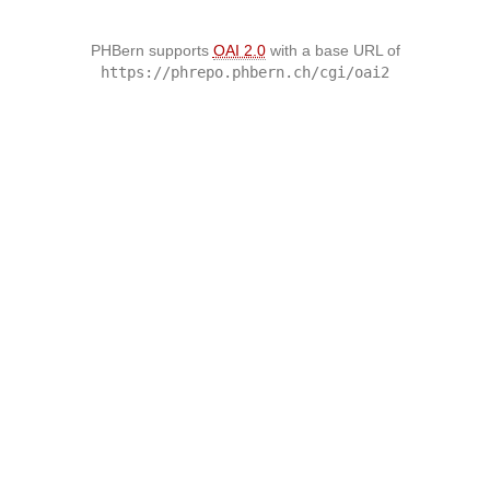
PHBern supports
OAI 2.0
with a base URL of
https://phrepo.phbern.ch/cgi/oai2