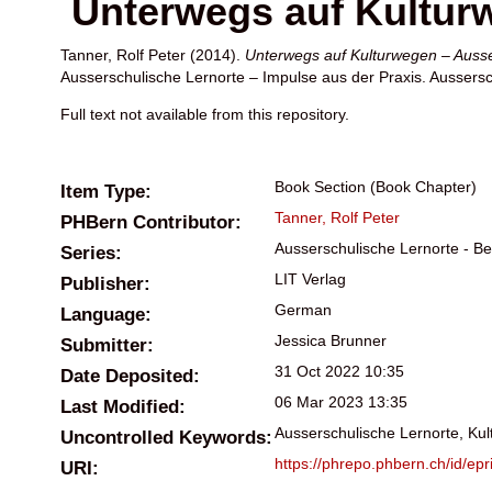
Unterwegs auf Kultur
Tanner, Rolf Peter
(2014).
Unterwegs auf Kulturwegen – Auss
Ausserschulische Lernorte – Impulse aus der Praxis. Aussersch
Full text not available from this repository.
Book Section (Book Chapter)
Item Type:
Tanner, Rolf Peter
PHBern Contributor:
Ausserschulische Lernorte - Bei
Series:
LIT Verlag
Publisher:
German
Language:
Jessica Brunner
Submitter:
31 Oct 2022 10:35
Date Deposited:
06 Mar 2023 13:35
Last Modified:
Ausserschulische Lernorte, Ku
Uncontrolled Keywords:
https://phrepo.phbern.ch/id/epr
URI: