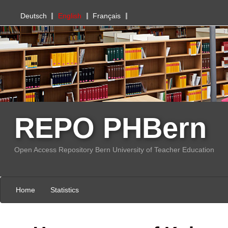
PHBern
Deutsch
English
Français
REPO PHBern
Open Access Repository Bern University of Teacher Education
Home
Statistics