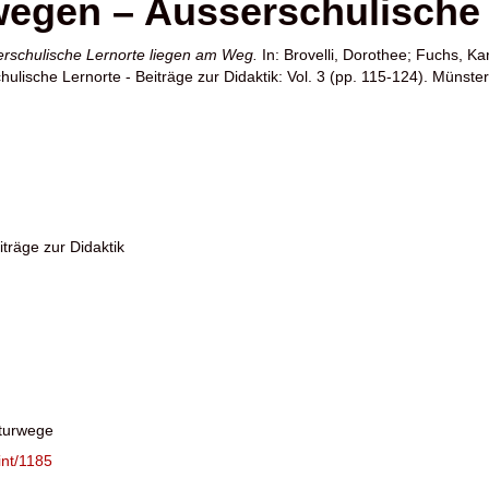
wegen – Ausserschulische
erschulische Lernorte liegen am Weg.
In:
Brovelli, Dorothee
;
Fuchs, Kar
ulische Lernorte - Beiträge zur Didaktik: Vol. 3 (pp. 115-124). Münster
träge zur Didaktik
lturwege
int/1185