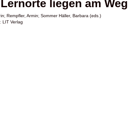
 Lernorte liegen am Weg
in
;
Rempfler, Armin
;
Sommer Häller, Barbara
(eds.)
: LIT Verlag