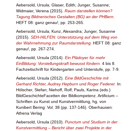
Aebersold, Ursula
;
Glaser, Edith
;
Junger, Susanne
;
Widmaier, Verena
(2015).
Raum darstellen können?
Tagung Bildnerisches Gestalten (BG) an der PHBern.
HEFT 08: ganz genau!, pp. 253-265.
Aebersold, Ursula
;
Kunz, Alexandra
;
Junger, Susanne
(2015).
SEH-HILFEN: Unterstützung auf dem Weg von
der Wahrnehmung zur Raumdarstellung.
HEFT 08: ganz
genau!, pp. 267-274.
Aebersold, Ursula
(2014).
Ein Plädoyer für mehr
EinBildung: Vorstellungskraft bewusst fördern.
4 bis 8.
Fachzeitschrift für Kindergarten und Unterstufe, pp. 7-9.
Aebersold, Ursula
(2012).
Eine BildGeschichte mit
Gerhard Richter, Audrey Hepburn und Roger Federer.
In:
Hölscher, Stefan
;
Niehoff, Rolf
;
Pauls, Karina
(eds.)
BildGeschichteFacetten der Bildkompetenz. Artificium –
Schriften zu Kunst und Kunstvermittlung, hg. von
Kunibert Bering: Vol. 38 (pp. 137-146). Oberhausen:
Athena Verlag
Aebersold, Ursula
(2010).
Punctum und Studium in der
Kunstvermittlung – Bericht über zwei Projekte in der