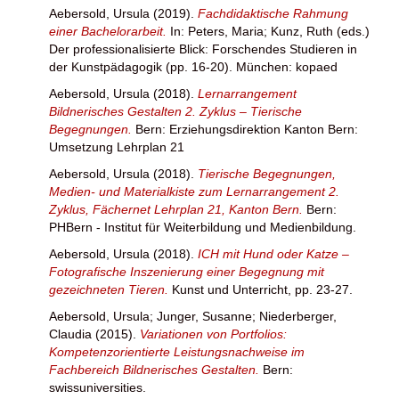
Aebersold, Ursula
(2019).
Fachdidaktische Rahmung
einer Bachelorarbeit.
In:
Peters, Maria
;
Kunz, Ruth
(eds.)
Der professionalisierte Blick: Forschendes Studieren in
der Kunstpädagogik (pp. 16-20). München: kopaed
Aebersold, Ursula
(2018).
Lernarrangement
Bildnerisches Gestalten 2. Zyklus – Tierische
Begegnungen.
Bern: Erziehungsdirektion Kanton Bern:
Umsetzung Lehrplan 21
Aebersold, Ursula
(2018).
Tierische Begegnungen,
Medien- und Materialkiste zum Lernarrangement 2.
Zyklus, Fächernet Lehrplan 21, Kanton Bern.
Bern:
PHBern - Institut für Weiterbildung und Medienbildung.
Aebersold, Ursula
(2018).
ICH mit Hund oder Katze –
Fotografische Inszenierung einer Begegnung mit
gezeichneten Tieren.
Kunst und Unterricht, pp. 23-27.
Aebersold, Ursula
;
Junger, Susanne
;
Niederberger,
Claudia
(2015).
Variationen von Portfolios:
Kompetenzorientierte Leistungsnachweise im
Fachbereich Bildnerisches Gestalten.
Bern:
swissuniversities.