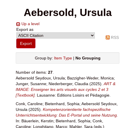
Aebersold, Ursula
Up a level
Export as
RSS
Group by:
Item Type
|
No Grouping
Number of items:
27
.
Aebersold Seydoux, Ursula
;
Bazzigher-Weder, Monica
;
Junger, Susanne
;
Niederberger, Claudia
(2025).
ART &
IMAGE: Enseigner les arts visuels aux cycles 2 et 3
[Textbook].
Lausanne: Editions Loisirs et Pédagogie.
Conk, Caroline
;
Bietenhard, Sophia
;
Aebersold Seydoux,
Ursula
(2025).
Kompetenzorientierte fachspezifische
Unterrichtsentwicklung: Das E-Portal und seine Nutzung.
In:
Bäuerlein, Kerstin
;
Bietenhard, Sophia
;
Conk,
Caroline
;
Longhitano, Marco
;
Mahler, Sara
(eds.)