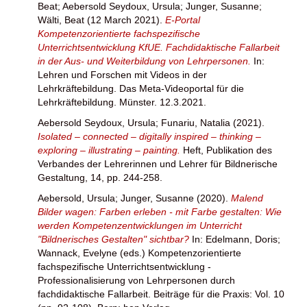
Beat
;
Aebersold Seydoux, Ursula
;
Junger, Susanne
;
Wälti, Beat
(12 March 2021).
E-Portal
Kompetenzorientierte fachspezifische
Unterrichtsentwicklung KfUE. Fachdidaktische Fallarbeit
in der Aus- und Weiterbildung von Lehrpersonen.
In:
Lehren und Forschen mit Videos in der
Lehrkräftebildung. Das Meta-Videoportal für die
Lehrkräftebildung. Münster. 12.3.2021.
Aebersold Seydoux, Ursula
;
Funariu, Natalia
(2021).
Isolated – connected – digitally inspired – thinking –
exploring – illustrating – painting.
Heft, Publikation des
Verbandes der Lehrerinnen und Lehrer für Bildnerische
Gestaltung, 14, pp. 244-258.
Aebersold, Ursula
;
Junger, Susanne
(2020).
Malend
Bilder wagen: Farben erleben - mit Farbe gestalten: Wie
werden Kompetenzentwicklungen im Unterricht
"Bildnerisches Gestalten" sichtbar?
In:
Edelmann, Doris
;
Wannack, Evelyne
(eds.) Kompetenzorientierte
fachspezifische Unterrichtsentwicklung -
Professionalisierung von Lehrpersonen durch
fachdidaktische Fallarbeit. Beiträge für die Praxis: Vol. 10