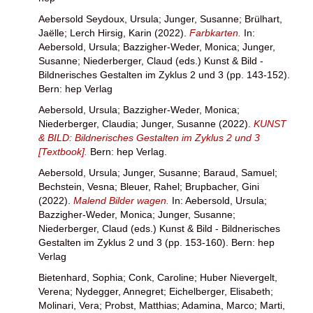
Aebersold Seydoux, Ursula
;
Junger, Susanne
;
Brülhart,
Jaëlle
;
Lerch Hirsig, Karin
(2022).
Farbkarten.
In:
Aebersold, Ursula
;
Bazzigher-Weder, Monica
;
Junger,
Susanne
;
Niederberger, Claud
(eds.) Kunst & Bild -
Bildnerisches Gestalten im Zyklus 2 und 3 (pp. 143-152).
Bern: hep Verlag
Aebersold, Ursula
;
Bazzigher-Weder, Monica
;
Niederberger, Claudia
;
Junger, Susanne
(2022).
KUNST
& BILD: Bildnerisches Gestalten im Zyklus 2 und 3
[Textbook].
Bern: hep Verlag.
Aebersold, Ursula
;
Junger, Susanne
;
Baraud, Samuel
;
Bechstein, Vesna
;
Bleuer, Rahel
;
Brupbacher, Gini
(2022).
Malend Bilder wagen.
In:
Aebersold, Ursula
;
Bazzigher-Weder, Monica
;
Junger, Susanne
;
Niederberger, Claud
(eds.) Kunst & Bild - Bildnerisches
Gestalten im Zyklus 2 und 3 (pp. 153-160). Bern: hep
Verlag
Bietenhard, Sophia
;
Conk, Caroline
;
Huber Nievergelt,
Verena
;
Nydegger, Annegret
;
Eichelberger, Elisabeth
;
Molinari, Vera
;
Probst, Matthias
;
Adamina, Marco
;
Marti,