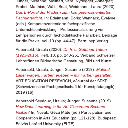
Junger, Susanne
;
Molinari, Vera
;
Nydegger, Annegret
;
Probst, Matthias
;
Wälti, Beat
;
Weidmann, Laura
(2020).
Das E-Portal der PHBern zum kompetenzorientierten
Fachunterricht.
In:
Edelmann, Doris
;
Wannack, Evelyne
(eds.) Kompetenzorientierte fachspezifische
Unterrichtsentwicklung - Professionalisierung von
Lehrpersonen durch fachdidaktische Fallarbeit. Beiträge
für die Praxis: Vol. 10 (pp. 44-47). Bern: hep Verlag
Aebersold, Ursula
(2020).
Dr. h. c. Gottfried Tritten
(1923-2015).
Heft, 13, pp. 243-251 Verband Schweizer
Lehrer*innen Bildnerische Gestaltung, Bild und Kunst.
Aebersold, Ursula
;
Junger, Susanne
(2019).
Malend
Bilder wagen: Farben erleben – mit Farben gestalten.
ART EDUCATION RESEARCH, eJournal der SFKP
(Schweizerische Fachgesellschaft für Kunstpädagogik),
2019 (16).
Aebersold Seydoux, Ursula
;
Junger, Susanne
(2019).
How Does Learning in the Art Classroom Become
Visible?
In:
Novák, Géza Máté
(ed.) Participation and
Cooperation in Arts Education (pp. 121-128). Budapest:
Eötvös Loránd University (ELTE)