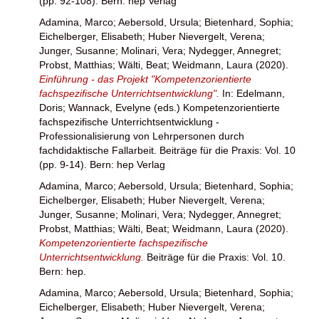
(pp. 92-108). Bern: hep Verlag
Adamina, Marco
;
Aebersold, Ursula
;
Bietenhard, Sophia
;
Eichelberger, Elisabeth
;
Huber Nievergelt, Verena
;
Junger, Susanne
;
Molinari, Vera
;
Nydegger, Annegret
;
Probst, Matthias
;
Wälti, Beat
;
Weidmann, Laura
(2020).
Einführung - das Projekt "Kompetenzorientierte
fachspezifische Unterrichtsentwicklung".
In:
Edelmann,
Doris
;
Wannack, Evelyne
(eds.) Kompetenzorientierte
fachspezifische Unterrichtsentwicklung -
Professionalisierung von Lehrpersonen durch
fachdidaktische Fallarbeit. Beiträge für die Praxis: Vol. 10
(pp. 9-14). Bern: hep Verlag
Adamina, Marco
;
Aebersold, Ursula
;
Bietenhard, Sophia
;
Eichelberger, Elisabeth
;
Huber Nievergelt, Verena
;
Junger, Susanne
;
Molinari, Vera
;
Nydegger, Annegret
;
Probst, Matthias
;
Wälti, Beat
;
Weidmann, Laura
(2020).
Kompetenzorientierte fachspezifische
Unterrichtsentwicklung.
Beiträge für die Praxis: Vol. 10.
Bern: hep.
Adamina, Marco
;
Aebersold, Ursula
;
Bietenhard, Sophia
;
Eichelberger, Elisabeth
;
Huber Nievergelt, Verena
;