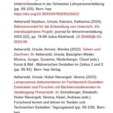
Unterrichtsvideos in der Schweizer Lehrpersonenbildung
(pp. 89-103). Bern: hep
https://doi.org/10.36933/9783035526622
Aebersold Seydoux, Ursula
;
Kalcsics, Katharina
(2024).
Rahmenmodell für die Entwicklung von Unterricht. Ein
interdisziplinäres Projekt.
journal für lehrerInnenbildung,
2024 (02), pp. 78-88 Julius Klinkhardt.
10.35468/jlb-02-
2024-06
Aebersold, Ursula
;
Amrein, Monika
(2022).
Sehen und
Zeichnen.
In:
Aebersold, Ursula
;
Bazzigher-Weder,
Monica
;
Junger, Susanne
;
Niederberger, Claud
(eds.)
Kunst & Bild - Bildnerisches Gestalten im Zyklus 2 und 3
(pp. 85-92). Bern: hep Verlag
Aebersold, Ursula
;
Huber Nievergelt, Verena
(2022).
Lernprozesse dokumentieren im Fachbereich Gestalten:
Entwickeln und Forschen mit Bachelorstudierenden im
Studiengang Primarstufe.
In:
Eichelberger, Elisabeth
;
Huber Nievergelt, Verena
;
Käser, Andreas
(eds.)
Forschend lernen und lehren im Textilen und
Technischen Gestalten: Tagungsband (pp. 99-109). Bern:
hep