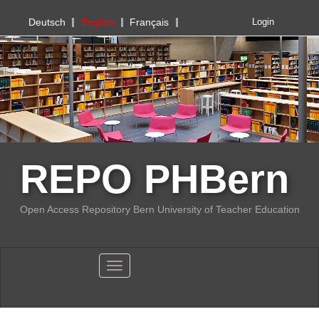
PHBern
Deutsch
English
Français
Login
REPO PHBern
Open Access Repository Bern University of Teacher Education
Toggle navigation