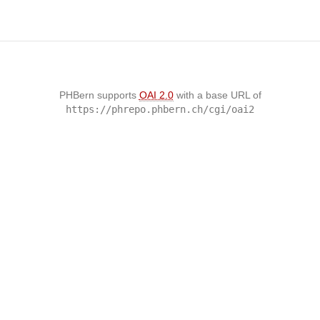
PHBern supports
OAI 2.0
with a base URL of
https://phrepo.phbern.ch/cgi/oai2