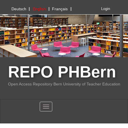
PHBern
Deutsch
English
Français
Login
REPO PHBern
Open Access Repository Bern University of Teacher Education
Toggle navigation