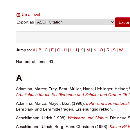
Up a level
Export as
Jump to:
A
|
B
|
C
|
E
|
G
|
H
|
I
|
J
|
K
|
M
|
N
|
O
|
R
|
S
|
W
Number of items:
41
.
A
Adamina, Marco
;
Frey, Beat
;
Müller, Hans
;
Uehlinger, Heiner
;
Arbeitsbuch für die Schülerinnen und Schüler und Ordner für
Adamina, Marco
;
Mayer, Beat
(1998).
Lehr- und Lernmaterial
Lehrplan- und Lehrmittelfragen, Erziehungsdirektion.
Aeschlimann, Ulrich
(1998).
Weltkarte und Globus.
Die neue S
Aeschlimann, Ulrich
;
Berg, Hans Christoph
(1998).
Kleine Bil