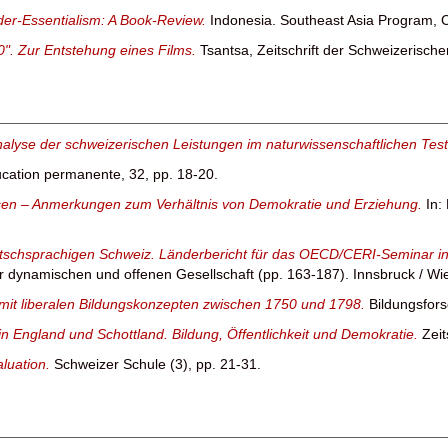
der-Essentialism: A Book-Review.
Indonesia. Southeast Asia Program, Co
". Zur Entstehung eines Films.
Tsantsa, Zeitschrift der Schweizerische
 Analyse der schweizerischen Leistungen im naturwissenschaftlichen Te
cation permanente, 32, pp. 18-20.
sen – Anmerkungen zum Verhältnis von Demokratie und Erziehung.
In:
eutschsprachigen Schweiz. Länderbericht für das OECD/CERI-Seminar i
 dynamischen und offenen Gesellschaft (pp. 163-187). Innsbruck / Wi
it liberalen Bildungskonzepten zwischen 1750 und 1798.
Bildungsfors
in England und Schottland. Bildung, Öffentlichkeit und Demokratie.
Zeit
aluation.
Schweizer Schule (3), pp. 21-31.