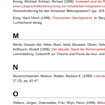
Kronig, Winfried
;
Eckhart, Michael
(1998).
Inwieweit sind die
einer Längsschnittuntersuchung zur schulischen Integration 
Herausforderung für das Schweizer Bildungswesen? (pp. 103-
Küng, Hans Ulrich
(1998).
Chemisches Gleichgewicht.
In:
Ber
Luchterhand Verlag
M
Merkli, Oswald
;
Abt, Viktor
;
Marti, Heidi
;
Maradan, Olivier
;
Schn
Hoffmann, Rudolf
(1998).
Der aktuelle Stand der Reformarbei
Lehrerbildung. Zeitschrift zur Theorie und Praxis der Aus- un
N
Neuenschwander, Markus
;
Stalder, Barbara E.
(1998).
Lehrve
27 (3), pp. 42-47.
O
Oelkers, Jürgen
;
Osterwalder, Fritz
;
Rhyn, Heinz
(1998).
Bildu