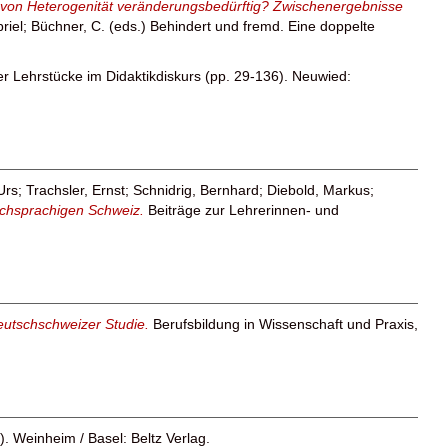
 von Heterogenität veränderungsbedürftig? Zwischenergebnisse
riel
;
Büchner, C.
(eds.) Behindert und fremd. Eine doppelte
er Lehrstücke im Didaktikdiskurs (pp. 29-136). Neuwied:
Urs
;
Trachsler, Ernst
;
Schnidrig, Bernhard
;
Diebold, Markus
;
tschsprachigen Schweiz.
Beiträge zur Lehrerinnen- und
eutschschweizer Studie.
Berufsbildung in Wissenschaft und Praxis,
8). Weinheim / Basel: Beltz Verlag.