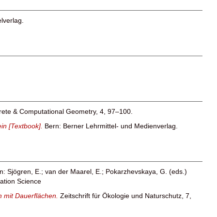
lverlag.
rete & Computational Geometry, 4, 97–100.
in [Textbook].
Bern: Berner Lehrmittel- und Medienverlag.
In:
Sjögren, E.
;
van der Maarel, E.
;
Pokarzhevskaya, G.
(eds.)
tation Science
n mit Dauerflächen.
Zeitschrift für Ökologie und Naturschutz, 7,