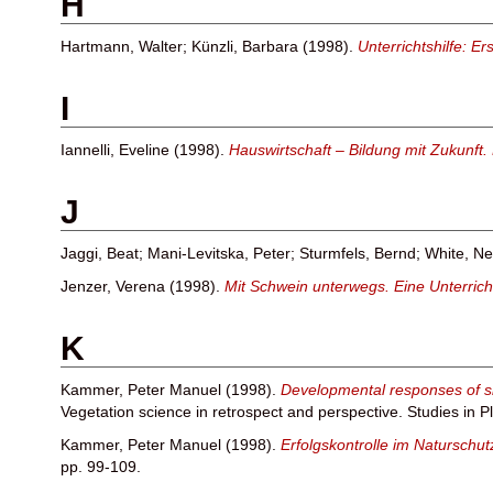
H
Hartmann, Walter
;
Künzli, Barbara
(1998).
Unterrichtshilfe: E
I
Iannelli, Eveline
(1998).
Hauswirtschaft – Bildung mit Zukunft.
J
Jaggi, Beat
;
Mani-Levitska, Peter
;
Sturmfels, Bernd
;
White, Nei
Jenzer, Verena
(1998).
Mit Schwein unterwegs. Eine Unterrich
K
Kammer, Peter Manuel
(1998).
Developmental responses of sh
Vegetation science in retrospect and perspective. Studies in Pl
Kammer, Peter Manuel
(1998).
Erfolgskontrolle im Naturschu
pp. 99-109.