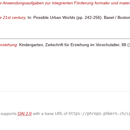
he Anwendungsaufgaben zur integrierten Förderung formaler und mate
he 21st century.
In: Possible Urban Worlds (pp. 242-256). Basel / Boston 
terziehung.
Kindergarten, Zeitschrift für Erziehung im Vorschulalter, 88 (
 supports
OAI 2.0
with a base URL of
https://phrepo.phbern.ch/c