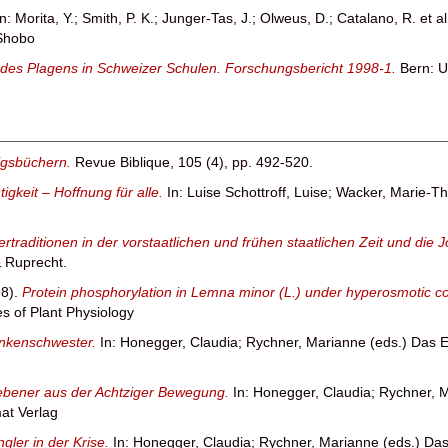
In:
Morita, Y.
;
Smith, P. K.
;
Junger-Tas, J.
;
Olweus, D.
;
Catalano, R. et al
-Shobo
des Plagens in Schweizer Schulen. Forschungsbericht 1998-1.
Bern: U
igsbüchern.
Revue Biblique, 105 (4), pp. 492-520.
gkeit – Hoffnung für alle.
In:
Luise Schottroff, Luise
;
Wacker, Marie-Th
rtraditionen in der vorstaatlichen und frühen staatlichen Zeit und die
& Ruprecht.
8).
Protein phosphorylation in Lemna minor (L.) under hyperosmotic co
es of Plant Physiology
rankenschwester.
In:
Honegger, Claudia
;
Rychner, Marianne
(eds.) Das E
iebener aus der Achtziger Bewegung.
In:
Honegger, Claudia
;
Rychner, 
at Verlag
ngler in der Krise.
In:
Honegger, Claudia
;
Rychner, Marianne
(eds.) Das