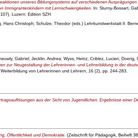
 Reaktionen unseres Bildungssystems auf verschiedenen Ausprägungen
von Immigrantenkindern mit Lernschwierigkeiten.
In:
Sturny-Bossart, Gab
107). Luzern: Edition SZH
g, Hans Christoph
;
Schulze, Theodor
(eds.) Lehrkunstwerkstatt II. Bern
euwly, Gabriel
;
Jecklin, Andrea
;
Wyss, Heinz
;
Criblez, Lucien
;
Doerig, 
ten zur Neugestaltung der Lehrerinnen- und Lehrerbildung in der deu
d Weiterbildung von Lehrerinnen und Lehrern, 16 (2), pp. 244-283.
rtragsauflösungen aus der Sicht von Jugendlichen: Ergebnisse einer D
ng, Öffentlichkeit und Demokratie.
(Zeitschrift für Pädagogik, Beiheft 3