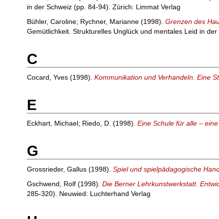
in der Schweiz (pp. 84-94). Zürich: Limmat Verlag
Bühler, Caroline
;
Rychner, Marianne
(1998).
Grenzen des Haus
Gemütlichkeit. Strukturelles Unglück und mentales Leid in de
C
Cocard, Yves
(1998).
Kommunikation und Verhandeln. Eine St
E
Eckhart, Michael
;
Riedo, D.
(1998).
Eine Schule für alle – ein
G
Grossrieder, Gallus
(1998).
Spiel und spielpädagogische Hand
Gschwend, Rolf
(1998).
Die Berner Lehrkunstwerkstatt. Entw
285-320). Neuwied: Luchterhand Verlag