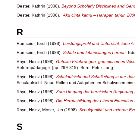
Oester, Kathrin
(1998).
Beyond Scholarly Disciplines and Gen
Oester, Kathrin
(1998).
"Aku cinta kamu – Harapan tahun 2000
R
Ramseier, Erich
(1998).
Leistungsprofil und Unterricht: Eine
Ramseier, Erich
(1998).
Schule und lebenslanges Lernen.
Edu
Rhyn, Heinz
(1998).
Geteilte Erfahrungen, gemeinsames Wis
Reformpädagogik (pp. 299-319). Bern: Peter Lang
Rhyn, Heinz
(1998).
Schulaufsicht und Schulleitung in der d
Schulaufsicht. Neue Rollen und Aufgaben im Schulwesen einer
Rhyn, Heinz
(1998).
Zum Umgang der bernischen Regierung m
Rhyn, Heinz
(1998).
Die Herausbildung der Liberal Education 
Rhyn, Heinz
;
Moser, Urs
(1998).
Schulqualität und externe Ev
S