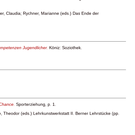
r, Claudia
;
Rychner, Marianne
(eds.) Das Ende der
ompetenzen Jugendlicher.
Köniz: Soziothek.
 Chance.
Sporterziehung, p. 1.
e, Theodor
(eds.) Lehrkunstwerkstatt II. Berner Lehrstücke (pp.