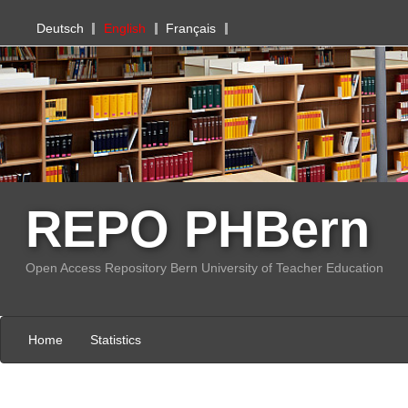
PHBern
Deutsch
English
Français
REPO PHBern
Open Access Repository Bern University of Teacher Education
Home
Statistics