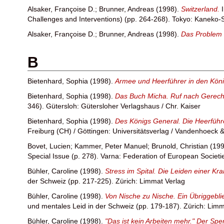
Alsaker, Françoise D.
;
Brunner, Andreas
(1998).
Switzerland.
Challenges and Interventions) (pp. 264-268). Tokyo: Kaneko
Alsaker, Françoise D.
;
Brunner, Andreas
(1998).
Das Problem 
B
Bietenhard, Sophia
(1998).
Armee und Heerführer in den Kön
Bietenhard, Sophia
(1998).
Das Buch Micha. Ruf nach Gerechti
346). Gütersloh: Gütersloher Verlagshaus / Chr. Kaiser
Bietenhard, Sophia
(1998).
Des Königs General. Die Heerführe
Freiburg (CH) / Göttingen: Universitätsverlag / Vandenhoeck 
Bovet, Lucien
;
Kammer, Peter Manuel
;
Brunold, Christian
(199
Special Issue (p. 278). Varna: Federation of European Societi
Bühler, Caroline
(1998).
Stress im Spital. Die Leiden einer K
der Schweiz (pp. 217-225). Zürich: Limmat Verlag
Bühler, Caroline
(1998).
Von Nische zu Nische. Ein Übriggebl
und mentales Leid in der Schweiz (pp. 179-187). Zürich: Limm
Bühler, Caroline
(1998).
"Das ist kein Arbeiten mehr." Der Spe