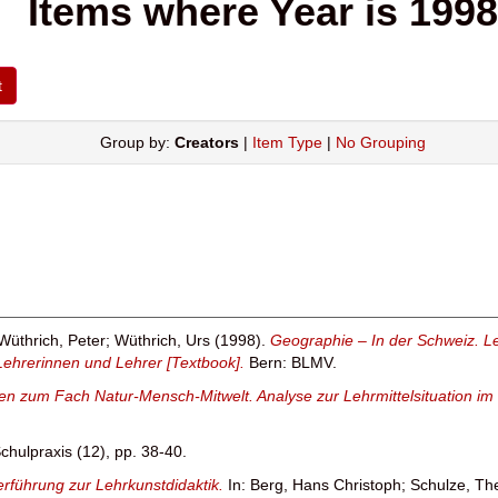
Items where Year is 1998
Group by:
Creators
|
Item Type
|
No Grouping
Wüthrich, Peter
;
Wüthrich, Urs
(1998).
Geographie – In der Schweiz. Leh
 Lehrerinnen und Lehrer [Textbook].
Bern: BLMV.
ien zum Fach Natur-Mensch-Mitwelt. Analyse zur Lehrmittelsituation i
chulpraxis (12), pp. 38-40.
derführung zur Lehrkunstdidaktik.
In:
Berg, Hans Christoph
;
Schulze, Th