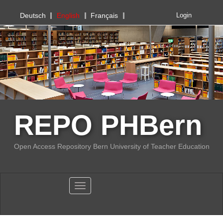
PHBern
Deutsch
English
Français
Login
REPO PHBern
Open Access Repository Bern University of Teacher Education
Toggle navigation