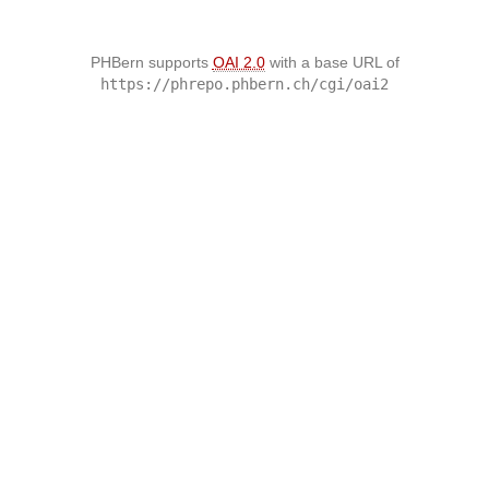
PHBern supports
OAI 2.0
with a base URL of
https://phrepo.phbern.ch/cgi/oai2