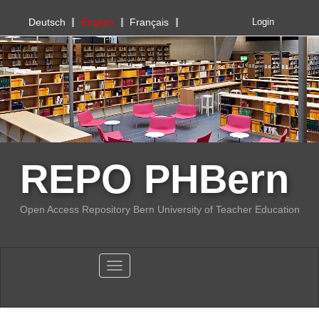
PHBern
Deutsch
English
Français
Login
REPO PHBern
Open Access Repository Bern University of Teacher Education
Toggle navigation