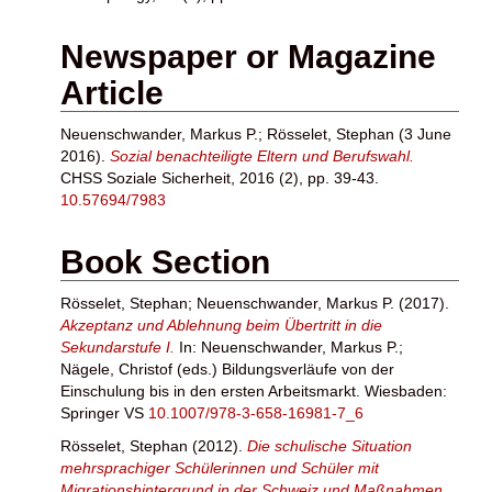
Newspaper or Magazine
Article
Neuenschwander, Markus P.
;
Rösselet, Stephan
(3 June
2016).
Sozial benachteiligte Eltern und ­Berufswahl.
CHSS Soziale Sicherheit, 2016 (2), pp. 39-43.
10.57694/7983
Book Section
Rösselet, Stephan
;
Neuenschwander, Markus P.
(2017).
Akzeptanz und Ablehnung beim Übertritt in die
Sekundarstufe I.
In:
Neuenschwander, Markus P.
;
Nägele, Christof
(eds.) Bildungsverläufe von der
Einschulung bis in den ersten Arbeitsmarkt. Wiesbaden:
Springer VS
10.1007/978-3-658-16981-7_6
Rösselet, Stephan
(2012).
Die schulische Situation
mehrsprachiger Schülerinnen und Schüler mit
Migrationshintergrund in der Schweiz und Maßnahmen