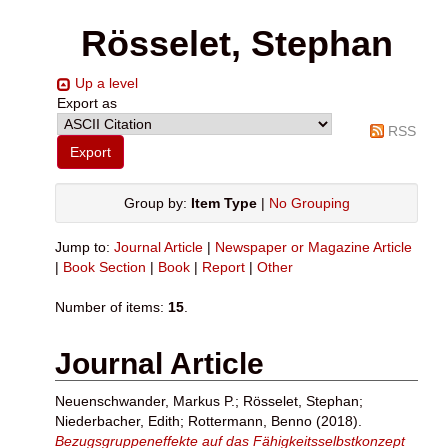
Rösselet, Stephan
Up a level
Export as
RSS
Group by:
Item Type
|
No Grouping
Jump to:
Journal Article
|
Newspaper or Magazine Article
|
Book Section
|
Book
|
Report
|
Other
Number of items:
15
.
Journal Article
Neuenschwander, Markus P.
;
Rösselet, Stephan
;
Niederbacher, Edith
;
Rottermann, Benno
(2018).
Bezugsgruppeneffekte auf das Fähigkeitsselbstkonzept