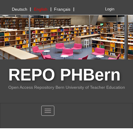
PHBern
Deutsch
English
Français
Login
REPO PHBern
Open Access Repository Bern University of Teacher Education
Toggle navigation