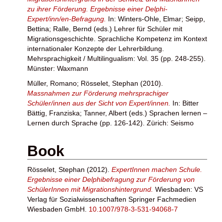
zu ihrer Förderung. Ergebnisse einer Delphi-
Expert/inn/en-Befragung.
In:
Winters-Ohle, Elmar
;
Seipp,
Bettina
;
Ralle, Bernd
(eds.) Lehrer für Schüler mit
Migrationsgeschichte. Sprachliche Kompetenz im Kontext
internationaler Konzepte der Lehrerbildung.
Mehrsprachigkeit / Multilingualism: Vol. 35 (pp. 248-255).
Münster: Waxmann
Müller, Romano
;
Rösselet, Stephan
(2010).
Massnahmen zur Förderung mehrsprachiger
Schüler/innen aus der Sicht von Expert/innen.
In:
Bitter
Bättig, Franziska
;
Tanner, Albert
(eds.) Sprachen lernen –
Lernen durch Sprache (pp. 126-142). Zürich: Seismo
Book
Rösselet, Stephan
(2012).
ExpertInnen machen Schule.
Ergebnisse einer Delphibefragung zur Förderung von
SchülerInnen mit Migrationshintergrund.
Wiesbaden: VS
Verlag für Sozialwissenschaften Springer Fachmedien
Wiesbaden GmbH.
10.1007/978-3-531-94068-7