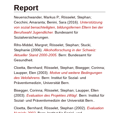
Report
Neuenschwander, Markus P.
;
Rösselet, Stephan
;
Cecchini, Amaranta
;
Benini, Sara
(2016).
Unterstützung
von sozial benachteiligten, bildungsfernen Eltern bei der
Berufswahl Jugendlicher.
Bundesamt für
Sozialversicherungen.
Rihs-Middel, Margret
;
Rösselet, Stephan
;
Stucki,
Stephanie
(2006).
Alkoholforschung in der Schweiz:
Aktueller Stand 2000-2005.
Bern: Bundesamt für
Gesundheit.
Cloetta, Bernhard
;
Rösselet, Stephan
;
Bisegger, Corinna
;
Laupper, Elen
(2003).
Motive und weitere Bedingungen
des Velofahrens.
Bern: Institut für Sozial- und
Präventivmedizin, Universität Bern.
Bisegger, Corinna
;
Rösselet, Stephan
;
Laupper, Ellen
(2003).
Evaluation des Projektes zWäg!.
Bern: Institut für
Sozial- und Präventivmedizin der Universität Bern..
Cloetta, Bernhard
;
Rösselet, Stephan
(2002).
Evaluation
Nutrinfo 2002.
Bern: Institut für Sozial- und