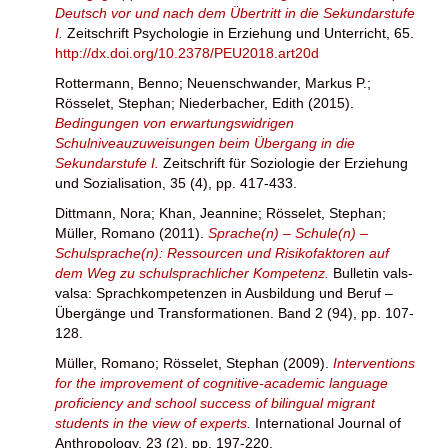
Deutsch vor und nach dem Übertritt in die Sekundarstufe
I.
Zeitschrift Psychologie in Erziehung und Unterricht, 65.
http://dx.doi.org/10.2378/PEU2018.art20d
Rottermann, Benno
;
Neuenschwander, Markus P.
;
Rösselet, Stephan
;
Niederbacher, Edith
(2015).
Bedingungen von erwartungswidrigen
Schulniveauzuweisungen beim Übergang in die
Sekundarstufe I.
Zeitschrift für Soziologie der Erziehung
und Sozialisation, 35 (4), pp. 417-433.
Dittmann, Nora
;
Khan, Jeannine
;
Rösselet, Stephan
;
Müller, Romano
(2011).
Sprache(n) – Schule(n) –
Schulsprache(n): Ressourcen und Risikofaktoren auf
dem Weg zu schulsprachlicher Kompetenz.
Bulletin vals-
valsa: Sprachkompetenzen in Ausbildung und Beruf –
Übergänge und Transformationen. Band 2 (94), pp. 107-
128.
Müller, Romano
;
Rösselet, Stephan
(2009).
Interventions
for the improvement of cognitive-academic language
proficiency and school success of bilingual migrant
students in the view of experts.
International Journal of
Anthropology, 23 (2), pp. 197-220.