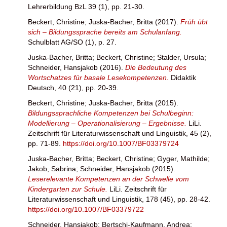
Lehrerbildung BzL 39 (1), pp. 21-30.
Beckert, Christine
;
Juska-Bacher, Britta
(2017).
Früh übt
sich – Bildungssprache bereits am Schulanfang.
Schulblatt AG/SO (1), p. 27.
Juska-Bacher, Britta
;
Beckert, Christine
;
Stalder, Ursula
;
Schneider, Hansjakob
(2016).
Die Bedeutung des
Wortschatzes für basale Lesekompetenzen.
Didaktik
Deutsch, 40 (21), pp. 20-39.
Beckert, Christine
;
Juska-Bacher, Britta
(2015).
Bildungssprachliche Kompetenzen bei Schulbeginn:
Modellierung – Operationalisierung – Ergebnisse.
LiLi.
Zeitschrift für Literaturwissenschaft und Linguistik, 45 (2),
pp. 71-89.
https://doi.org/10.1007/BF03379724
Juska-Bacher, Britta
;
Beckert, Christine
;
Gyger, Mathilde
;
Jakob, Sabrina
;
Schneider, Hansjakob
(2015).
Leserelevante Kompetenzen an der Schwelle vom
Kindergarten zur Schule.
LiLi. Zeitschrift für
Literaturwissenschaft und Linguistik, 178 (45), pp. 28-42.
https://doi.org/10.1007/BF03379722
Schneider, Hansjakob
;
Bertschi-Kaufmann, Andrea
;