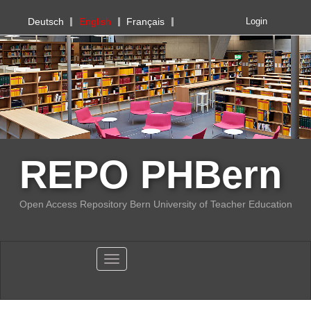
PHBern
Deutsch
English
Français
Login
REPO PHBern
Open Access Repository Bern University of Teacher Education
Toggle navigation