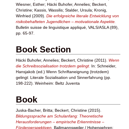
Wiesner, Esther
;
Häcki Buhofer, Annelies
;
Beckert,
Christine
;
Kassis, Wassilis
;
Stalder, Ursula
;
Kronig,
Winfried
(2009).
Die erfolgreiche literale Entwicklung von
risikobehafteten Jugendlichen – motivationale Aspekte.
Bulletin suisse de linguistique appliqué, VALS/ASLA (89),
pp. 65-97.
Book Section
Häcki Buhofer, Annelies
;
Beckert, Christine
(2011).
Wenn
die Schreibsozialisation trotzdem gelingt.
In:
Schneider,
Hansjakob
(ed.) Wenn Schriftaneignung (trotzdem)
gelingt: Literale Sozialisation und Sinnerfahrung (pp.
198-222). Weinheim: Beltz Juventa
Book
Juska-Bacher, Britta
;
Beckert, Christine
(2015).
Bildungssprache am Schulanfang: Theoretische
Herausforderungen – empirische Erkenntnisse –
Förderperspektiven.
Baltmannsweiler / Hohengehren: