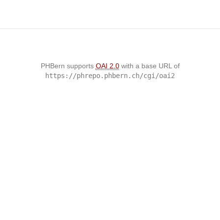
PHBern supports
OAI 2.0
with a base URL of
https://phrepo.phbern.ch/cgi/oai2