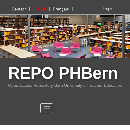
PHBern
Deutsch
English
Français
Login
REPO PHBern
Open Access Repository Bern University of Teacher Education
Toggle navigation