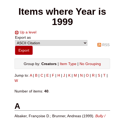
Items where Year is
1999
Up a level
Export as
RSS
Group by:
Creators
|
Item Type
|
No Grouping
Jump to:
A
|
B
|
C
|
E
|
F
|
H
|
J
|
K
|
M
|
N
|
O
|
R
|
S
|
T
|
W
Number of items:
40
.
A
Alsaker, Françoise D.
;
Brunner, Andreas
(1999).
Bully /