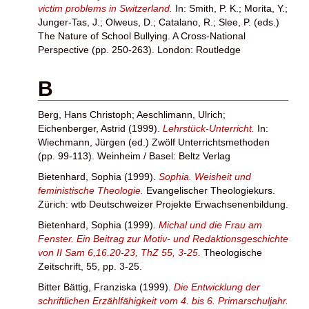
victim problems in Switzerland.
In:
Smith, P. K.
;
Morita, Y.
;
Junger-Tas, J.
;
Olweus, D.
;
Catalano, R.
;
Slee, P.
(eds.)
The Nature of School Bullying. A Cross-National
Perspective (pp. 250-263). London: Routledge
B
Berg, Hans Christoph
;
Aeschlimann, Ulrich
;
Eichenberger, Astrid
(1999).
Lehrstück-Unterricht.
In:
Wiechmann, Jürgen
(ed.) Zwölf Unterrichtsmethoden
(pp. 99-113). Weinheim / Basel: Beltz Verlag
Bietenhard, Sophia
(1999).
Sophia. Weisheit und
feministische Theologie.
Evangelischer Theologiekurs.
Zürich: wtb Deutschweizer Projekte Erwachsenenbildung.
Bietenhard, Sophia
(1999).
Michal und die Frau am
Fenster. Ein Beitrag zur Motiv- und Redaktionsgeschichte
von II Sam 6,16.20-23, ThZ 55, 3-25.
Theologische
Zeitschrift, 55, pp. 3-25.
Bitter Bättig, Franziska
(1999).
Die Entwicklung der
schriftlichen Erzählfähigkeit vom 4. bis 6. Primarschuljahr.