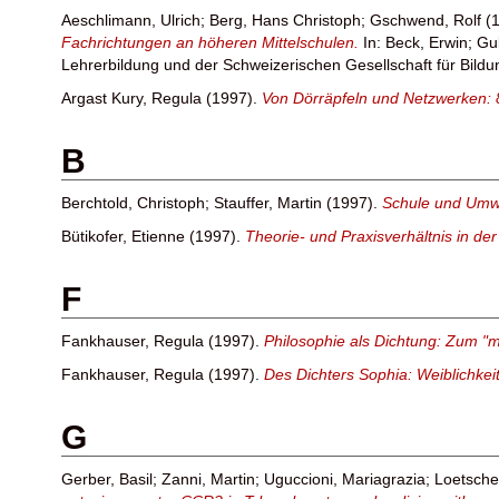
Aeschlimann, Ulrich
;
Berg, Hans Christoph
;
Gschwend, Rolf
(1
Fachrichtungen an höheren Mittelschulen.
In:
Beck, Erwin
;
Gu
Lehrerbildung und der Schweizerischen Gesellschaft für Bild
Argast Kury, Regula
(1997).
Von Dörräpfeln und Netzwerken:
B
Berchtold, Christoph
;
Stauffer, Martin
(1997).
Schule und Umwe
Bütikofer, Etienne
(1997).
Theorie- und Praxisverhältnis in de
F
Fankhauser, Regula
(1997).
Philosophie als Dichtung: Zum "
Fankhauser, Regula
(1997).
Des Dichters Sophia: Weiblichkei
G
Gerber, Basil
;
Zanni, Martin
;
Uguccioni, Mariagrazia
;
Loetsche