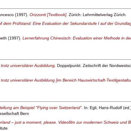
rancesco
(1997).
Orizzonti [Textbook].
Zürich: Lehrmittelverlag Zürich.
f dem Prüfstand: Eine Evaluation der Sekundarstufe I auf der Grundla
beth
(1997).
Lernerfahrung Chinesisch: Evaluation einer Methode in de
rotz universitärer Ausbildung.
Doppelpunkt. Zeitschrift der Nordwest
otz universitärer Ausbildung [im Bereich Hauswirtschaft-Textilgestal
tellung am Beispiel "Flying over Switzerland".
In:
Egli, Hans-Rudolf
(ed.
sellschaft Bern
erland – just a moment, please. Videofilm zur modernen Schweiz und B
itute