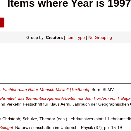
Items where Year is 1997
Group by:
Creators
|
Item Type
|
No Grouping
 Fachlehrplan Natur-Mensch-Mitwelt [Textbook].
Bern: BLMV.
Lehrmittel, das themenbezogenes Arbeiten mit dem Fördern von Fähigke
d Verkehr. Festschrift für Klaus Aerni, Jahrbuch der Geographischen 
s Christoph
;
Schulze, Theodor
(eds.) Lehrkunstwerkstatt I. Lehrkunstdi
Spiegel.
Naturwissenschaften im Unterricht: Physik (37), pp. 15-19.