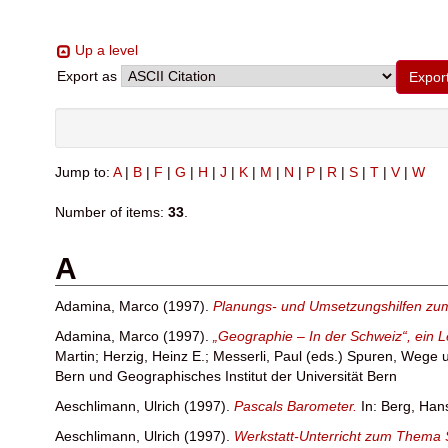
Up a level
Export as
Jump to:
A
|
B
|
F
|
G
|
H
|
J
|
K
|
M
|
N
|
P
|
R
|
S
|
T
|
V
|
W
Number of items:
33
.
A
Adamina, Marco
(1997).
Planungs- und Umsetzungshilfen zum
Adamina, Marco
(1997).
„Geographie – In der Schweiz“, ein 
Martin
;
Herzig, Heinz E.
;
Messerli, Paul
(eds.) Spuren, Wege un
Bern und Geographisches Institut der Universität Bern
Aeschlimann, Ulrich
(1997).
Pascals Barometer.
In:
Berg, Han
Aeschlimann, Ulrich
(1997).
Werkstatt-Unterricht zum Thema 