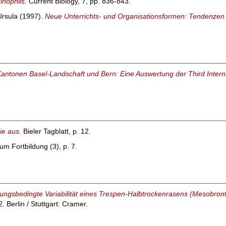
inophils.
Current Biology, 7, pp. 836-843.
Ursula
(1997).
Neue Unterrichts- und Organisationsformen: Tendenzen 
Kantonen Basel-Landschaft und Bern: Eine Auswertung der Third Inter
rie aus.
Bieler Tagblatt, p. 12.
um Fortbildung (3), p. 7.
erungsbedingte Variabilität eines Trespen-Halbtrockenrasens (Mesobromi
 Berlin / Stuttgart: Cramer.