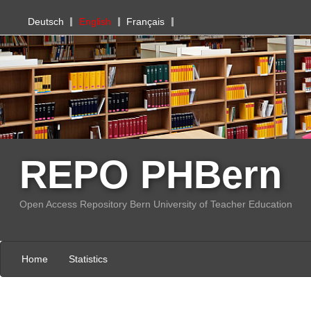
PHBern
Deutsch
English
Français
REPO PHBern
Open Access Repository Bern University of Teacher Education
Home
Statistics