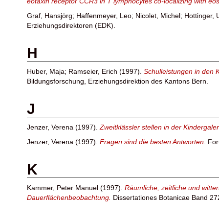
eotaxin receptor CCR3 in T lymphocytes co-localizing with eos
Graf, Hansjörg
;
Haffenmeyer, Leo
;
Nicolet, Michel
;
Hottinger, 
Erziehungsdirektoren (EDK).
H
Huber, Maja
;
Ramseier, Erich
(1997).
Schulleistungen in den 
Bildungsforschung, Erziehungsdirektion des Kantons Bern.
J
Jenzer, Verena
(1997).
Zweitklässler stellen in der Kindergale
Jenzer, Verena
(1997).
Fragen sind die besten Antworten.
For
K
Kammer, Peter Manuel
(1997).
Räumliche, zeitliche und witt
Dauerflächenbeobachtung.
Dissertationes Botanicae Band 272.