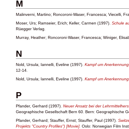
M
Malinverni, Martino
;
Roncoroni-Waser, Francesca
;
Viecelli, F
Moser, Urs
;
Ramseier, Erich
;
Keller, Carmen
(1997).
Schule au
Rüegger Verlag.
Murray, Heather
;
Roncoroni-Waser, Francesca
;
Winiger, Elisa
N
Nold, Ursula
;
Iannelli, Eveline
(1997).
Kampf um Anerkennung t
12-14.
Nold, Ursula
;
Iannelli, Eveline
(1997).
Kampf um Anerkennung tr
P
Pfander, Gerhard
(1997).
Neuer Ansatz bei der Lehrmittelhers
Geographische Gesellschaft Bern 60. Bern: Geographische Ge
Pfander, Gerhard
;
Stauffer, Ernst
;
Stauffer, Paul
(1997).
Switz
Projekts "Country Profiles") [Movie].
Oslo: Norwegian Film Inst