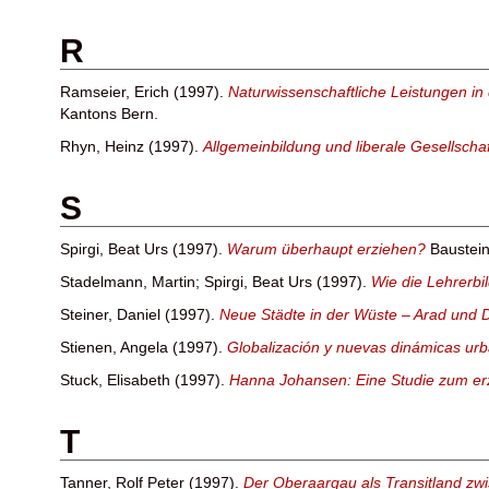
R
Ramseier, Erich
(1997).
Naturwissenschaftliche Leistungen in
Kantons Bern.
Rhyn, Heinz
(1997).
Allgemeinbildung und liberale Gesellscha
S
Spirgi, Beat Urs
(1997).
Warum überhaupt erziehen?
Bausteine
Stadelmann, Martin
;
Spirgi, Beat Urs
(1997).
Wie die Lehrerbi
Steiner, Daniel
(1997).
Neue Städte in der Wüste – Arad und D
Stienen, Angela
(1997).
Globalización y nuevas dinámicas urba
Stuck, Elisabeth
(1997).
Hanna Johansen: Eine Studie zum er
T
Tanner, Rolf Peter
(1997).
Der Oberaargau als Transitland z