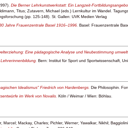
997).
Die Berner Lehrkunstwerkstatt: Ein Langzeit-Fortbildungsangebot 
ldimann, Titus
;
Zutavern, Michael
(eds.) Lernkultur im Wandel. Tagung
ungsforschung (pp. 125-148). St. Gallen: UVK Medien Verlag
 80 Jahre Frauenzentrale Basel 1916–1996.
Basel: Frauenzentrale Base
lterziehung: Eine pädagogische Analyse und Neubestimmung umwelter
r Lehrerinnenbildung.
Bern: Institut für Sport und Sportwissenschaft, Uni
magischen Idealismus" Friedrich von Hardenbergs.
Die Philosophin. For
tsentwürfe im Werk von Novalis.
Köln / Weimar / Wien: Böhlau.
r, Marcel
;
Mackay, Charles
;
Pichler, Werner
;
Yawalkar, Nikhil
;
Baggiolin