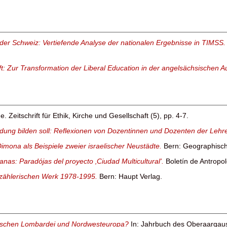
 der Schweiz: Vertiefende Analyse der nationalen Ergebnisse in TIMSS
ft: Zur Transformation der Liberal Education in der angelsächsischen A
. Zeitschrift für Ethik, Kirche und Gesellschaft (5), pp. 4-7.
ldung bilden soll: Reflexionen von Dozentinnen und Dozenten der Lehr
imona als Beispiele zweier israelischer Neustädte.
Bern: Geographische
nas: Paradójas del proyecto ‚Ciudad Multicultural'.
Boletín de Antropol
zählerischen Werk 1978-1995.
Bern: Haupt Verlag.
wischen Lombardei und Nordwesteuropa?
In: Jahrbuch des Oberaargaus