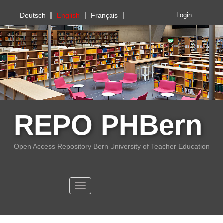
PHBern
Deutsch
English
Français
Login
REPO PHBern
Open Access Repository Bern University of Teacher Education
Toggle navigation