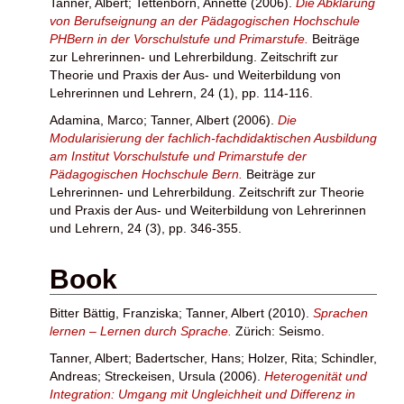
Tanner, Albert
;
Tettenborn, Annette
(2006).
Die Abklärung
von Berufseignung an der Pädagogischen Hochschule
PHBern in der Vorschulstufe und Primarstufe.
Beiträge
zur Lehrerinnen- und Lehrerbildung. Zeitschrift zur
Theorie und Praxis der Aus- und Weiterbildung von
Lehrerinnen und Lehrern, 24 (1), pp. 114-116.
Adamina, Marco
;
Tanner, Albert
(2006).
Die
Modularisierung der fachlich-fachdidaktischen Ausbildung
am Institut Vorschulstufe und Primarstufe der
Pädagogischen Hochschule Bern.
Beiträge zur
Lehrerinnen- und Lehrerbildung. Zeitschrift zur Theorie
und Praxis der Aus- und Weiterbildung von Lehrerinnen
und Lehrern, 24 (3), pp. 346-355.
Book
Bitter Bättig, Franziska
;
Tanner, Albert
(2010).
Sprachen
lernen – Lernen durch Sprache.
Zürich: Seismo.
Tanner, Albert
;
Badertscher, Hans
;
Holzer, Rita
;
Schindler,
Andreas
;
Streckeisen, Ursula
(2006).
Heterogenität und
Integration: Umgang mit Ungleichheit und Differenz in