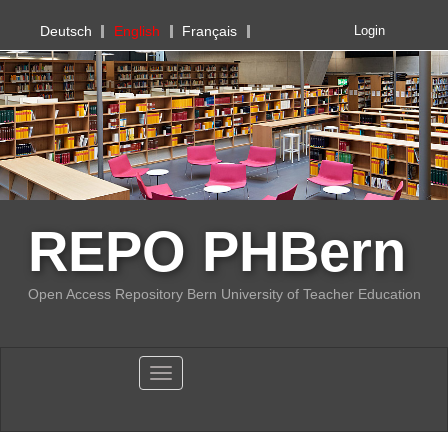
PHBern
Deutsch
English
Français
Login
REPO PHBern
Open Access Repository Bern University of Teacher Education
Toggle navigation