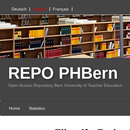
PHBern
Deutsch
English
Français
REPO PHBern
Open Access Repository Bern University of Teacher Education
Home
Statistics