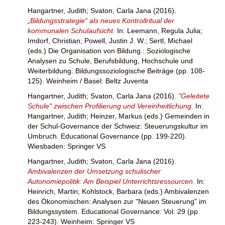
Hangartner, Judith
;
Svaton, Carla Jana
(2016).
„Bildungsstrategie“ als neues Kontrollritual der
kommunalen Schulaufsicht.
In:
Leemann, Regula Julia
;
Imdorf, Christian
;
Powell, Justin J. W.
;
Sertl, Michael
(eds.) Die Organisation von Bildung.: Soziologische
Analysen zu Schule, Berufsbildung, Hochschule und
Weiterbildung. Bildungssoziologische Beiträge (pp. 108-
125). Weinheim / Basel: Beltz Juventa
Hangartner, Judith
;
Svaton, Carla Jana
(2016).
"Geleitete
Schule" zwischen Profilierung und Vereinheitlichung.
In:
Hangartner, Judith
;
Heinzer, Markus
(eds.) Gemeinden in
der Schul-Governance der Schweiz: Steuerungskultur im
Umbruch. Educational Governance (pp. 199-220).
Wiesbaden: Springer VS
Hangartner, Judith
;
Svaton, Carla Jana
(2016).
Ambivalenzen der Umsetzung schulischer
Autonomiepolitik: Am Beispiel Unterrichtsressourcen.
In:
Heinrich, Martin
;
Kohlstock, Barbara
(eds.) Ambivalenzen
des Ökonomischen: Analysen zur "Neuen Steuerung" im
Bildungssystem. Educational Governance: Vol. 29 (pp.
223-243). Weinheim: Springer VS