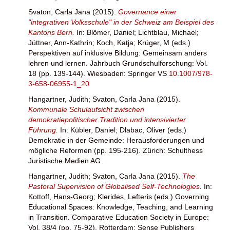
Svaton, Carla Jana
(2015).
Governance einer
"integrativen Volksschule" in der Schweiz am Beispiel des
Kantons Bern.
In:
Blömer, Daniel
;
Lichtblau, Michael
;
Jüttner, Ann-Kathrin
;
Koch, Katja
;
Krüger, M
(eds.)
Perspektiven auf inklusive Bildung: Gemeinsam anders
lehren und lernen. Jahrbuch Grundschulforschung: Vol.
18 (pp. 139-144). Wiesbaden: Springer VS
10.1007/978-
3-658-06955-1_20
Hangartner, Judith
;
Svaton, Carla Jana
(2015).
Kommunale Schulaufsicht zwischen
demokratiepolitischer Tradition und intensivierter
Führung.
In:
Kübler, Daniel
;
Dlabac, Oliver
(eds.)
Demokratie in der Gemeinde: Herausforderungen und
mögliche Reformen (pp. 195-216). Zürich: Schulthess
Juristische Medien AG
Hangartner, Judith
;
Svaton, Carla Jana
(2015).
The
Pastoral Supervision of Globalised Self-Technologies.
In:
Kottoff, Hans-Georg
;
Klerides, Lefteris
(eds.) Governing
Educational Spaces: Knowledge, Teaching, and Learning
in Transition. Comparative Education Society in Europe:
Vol. 38/4 (pp. 75-92). Rotterdam: Sense Publishers