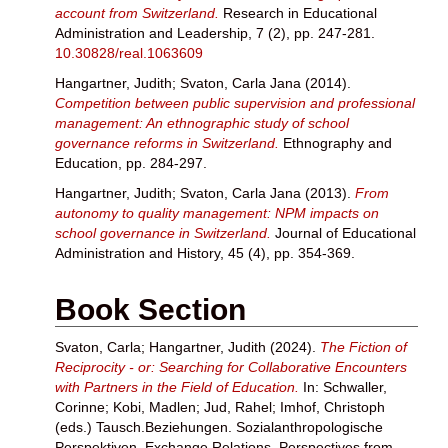
account from Switzerland.
Research in Educational
Administration and Leadership, 7 (2), pp. 247-281.
10.30828/real.1063609
Hangartner, Judith
;
Svaton, Carla Jana
(2014).
Competition between public supervision and professional
management: An ethnographic study of school
governance reforms in Switzerland.
Ethnography and
Education, pp. 284-297.
Hangartner, Judith
;
Svaton, Carla Jana
(2013).
From
autonomy to quality management: NPM impacts on
school governance in Switzerland.
Journal of Educational
Administration and History, 45 (4), pp. 354-369.
Book Section
Svaton, Carla
;
Hangartner, Judith
(2024).
The Fiction of
Reciprocity - or: Searching for Collaborative Encounters
with Partners in the Field of Education.
In:
Schwaller,
Corinne
;
Kobi, Madlen
;
Jud, Rahel
;
Imhof, Christoph
(eds.) Tausch.Beziehungen. Sozialanthropologische
Perspektiven. Exchange.Relations. Perspectives from