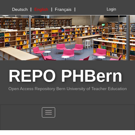
PHBern
Deutsch
English
Français
Login
REPO PHBern
Open Access Repository Bern University of Teacher Education
Toggle navigation