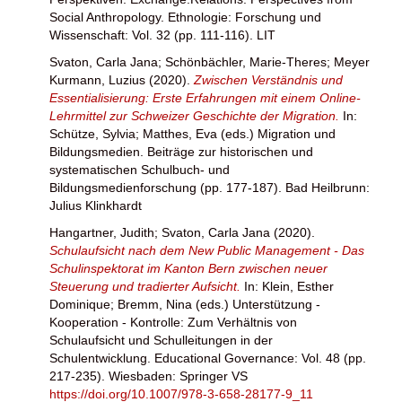
Social Anthropology. Ethnologie: Forschung und
Wissenschaft: Vol. 32 (pp. 111-116). LIT
Svaton, Carla Jana
;
Schönbächler, Marie-Theres
;
Meyer
Kurmann, Luzius
(2020).
Zwischen Verständnis und
Essentialisierung: Erste Erfahrungen mit einem Online-
Lehrmittel zur Schweizer Geschichte der Migration.
In:
Schütze, Sylvia
;
Matthes, Eva
(eds.) Migration und
Bildungsmedien. Beiträge zur historischen und
systematischen Schulbuch- und
Bildungsmedienforschung (pp. 177-187). Bad Heilbrunn:
Julius Klinkhardt
Hangartner, Judith
;
Svaton, Carla Jana
(2020).
Schulaufsicht nach dem New Public Management - Das
Schulinspektorat im Kanton Bern zwischen neuer
Steuerung und tradierter Aufsicht.
In:
Klein, Esther
Dominique
;
Bremm, Nina
(eds.) Unterstützung -
Kooperation - Kontrolle: Zum Verhältnis von
Schulaufsicht und Schulleitungen in der
Schulentwicklung. Educational Governance: Vol. 48 (pp.
217-235). Wiesbaden: Springer VS
https://doi.org/10.1007/978-3-658-28177-9_11