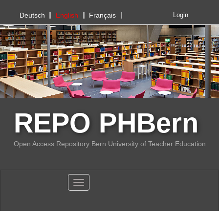
PHBern
Deutsch
English
Français
Login
REPO PHBern
Open Access Repository Bern University of Teacher Education
Toggle navigation