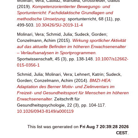
Molinari, Vera
;
Catillaz, Manuela
;
Grossrieder, Gallus
(2019).
Kompetenzorientierter Bewegungs- und
Sportunterricht: Fachdidaktische Grundlagen und
methodische Umsetzung.
sportunterricht, 68 (11), pp.
499-503.
10.30426/SU-2019-11-4
Molinari, Vera
;
Schmid, Julia
;
Sudeck, Gorden
;
Conzelmann, Achim
(2015).
Wirkung sportlicher Aktivität
auf das aktuelle Befinden im höheren Erwachsenenalter
– Verlaufsanalysen in Sportprogrammen.
Sportwissenschaft, 45 (3), pp. 138-148.
10.1007/s12662-
015-0356-1
Schmid, Julia
;
Molinari, Vera
;
Lehnert, Katrin
;
Sudeck,
Gorden
;
Conzelmann, Achim
(2014).
BMZI-HEA:
Adaptation des Berner Motiv- und Zielinventars im
Freizeit- und Gesundheitssport für Menschen im höheren
Erwachsenenalter.
Zeitschrift für
Gesundheitspsychologie, 22 (3), pp. 104-117.
10.1026/0943-8149/a000119
This list was generated on
Fri Aug 7 20:39:28 2026
CEST
.