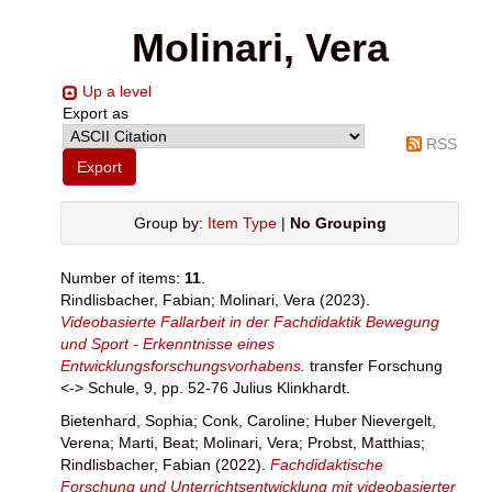
Molinari, Vera
Up a level
Export as
RSS
Group by:
Item Type
|
No Grouping
Number of items:
11
.
Rindlisbacher, Fabian
;
Molinari, Vera
(2023).
Videobasierte Fallarbeit in der Fachdidaktik Bewegung
und Sport - Erkenntnisse eines
Entwicklungsforschungsvorhabens.
transfer Forschung
<-> Schule, 9, pp. 52-76 Julius Klinkhardt.
Bietenhard, Sophia
;
Conk, Caroline
;
Huber Nievergelt,
Verena
;
Marti, Beat
;
Molinari, Vera
;
Probst, Matthias
;
Rindlisbacher, Fabian
(2022).
Fachdidaktische
Forschung und Unterrichtsentwicklung mit videobasierter