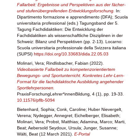
Fallarbeit: Ergebnisse und Perspektiven aus der fächer-
und stufenübergreifenden Entwicklungsforschung.
In:
Dipartimento formazione e apprendimento (DFA)
;
Scuola
universitaria professional
(eds.) Tagungsband der 5.
Tagung Fachdidaktiken: Die Entwicklung der
Fachdidaktiken als wissenschaftliche Disziplinen in der
Schweiz: Bilanz und Perspektiven (pp. 2-13). Locarno:
Scuola universitaria professionale della Svizzera italiana
(SUPSI)
https://doi.org/10.33683/dida.22.05.03
Molinari, Vera
;
Rindlisbacher, Fabian
(2022).
Videobasierte Fallarbeit zu kompetenzorientiertem
Bewegungs- und Sportunterricht. Konkretes Lehr-Lern-
Format für die fachdidaktische Ausbildung angehender
Sportlehrpersonen.
PraxisForschungLehrer*innenBildung, 4 (1), pp. 19-33.
10.11576/pflb-5094
Bietenhard, Sophia
;
Conk, Caroline
;
Huber Nievergelt,
Verena
;
Nydegger, Annegret
;
Eichelberger, Elisabeth
;
Molinari, Vera
;
Probst, Matthias
;
Adamina, Marco
;
Marti,
Beat
;
Aebersold Seydoux, Ursula
;
Junger, Susanne
;
Wälti, Beat
(12 March 2021).
E-Portal