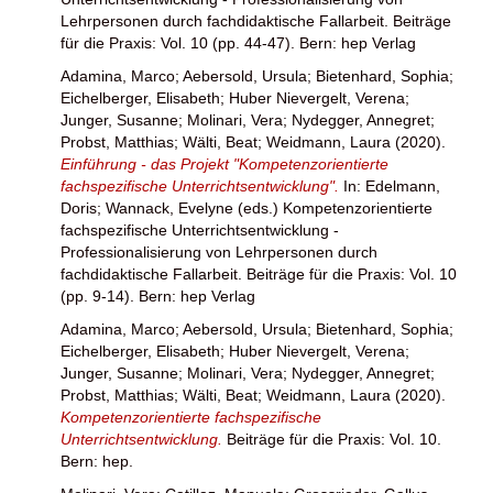
Lehrpersonen durch fachdidaktische Fallarbeit. Beiträge
für die Praxis: Vol. 10 (pp. 44-47). Bern: hep Verlag
Adamina, Marco
;
Aebersold, Ursula
;
Bietenhard, Sophia
;
Eichelberger, Elisabeth
;
Huber Nievergelt, Verena
;
Junger, Susanne
;
Molinari, Vera
;
Nydegger, Annegret
;
Probst, Matthias
;
Wälti, Beat
;
Weidmann, Laura
(2020).
Einführung - das Projekt "Kompetenzorientierte
fachspezifische Unterrichtsentwicklung".
In:
Edelmann,
Doris
;
Wannack, Evelyne
(eds.) Kompetenzorientierte
fachspezifische Unterrichtsentwicklung -
Professionalisierung von Lehrpersonen durch
fachdidaktische Fallarbeit. Beiträge für die Praxis: Vol. 10
(pp. 9-14). Bern: hep Verlag
Adamina, Marco
;
Aebersold, Ursula
;
Bietenhard, Sophia
;
Eichelberger, Elisabeth
;
Huber Nievergelt, Verena
;
Junger, Susanne
;
Molinari, Vera
;
Nydegger, Annegret
;
Probst, Matthias
;
Wälti, Beat
;
Weidmann, Laura
(2020).
Kompetenzorientierte fachspezifische
Unterrichtsentwicklung.
Beiträge für die Praxis: Vol. 10.
Bern: hep.