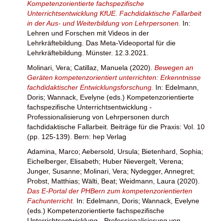
Kompetenzorientierte fachspezifische
Unterrichtsentwicklung KfUE. Fachdidaktische Fallarbeit
in der Aus- und Weiterbildung von Lehrpersonen.
In:
Lehren und Forschen mit Videos in der
Lehrkräftebildung. Das Meta-Videoportal für die
Lehrkräftebildung. Münster. 12.3.2021.
Molinari, Vera
;
Catillaz, Manuela
(2020).
Bewegen an
Geräten kompetenzorientiert unterrichten: Erkenntnisse
fachdidaktischer Entwicklungsforschung.
In:
Edelmann,
Doris
;
Wannack, Evelyne
(eds.) Kompetenzorientierte
fachspezifische Unterrichtsentwicklung -
Professionalisierung von Lehrpersonen durch
fachdidaktische Fallarbeit. Beiträge für die Praxis: Vol. 10
(pp. 125-139). Bern: hep Verlag
Adamina, Marco
;
Aebersold, Ursula
;
Bietenhard, Sophia
;
Eichelberger, Elisabeth
;
Huber Nievergelt, Verena
;
Junger, Susanne
;
Molinari, Vera
;
Nydegger, Annegret
;
Probst, Matthias
;
Wälti, Beat
;
Weidmann, Laura
(2020).
Das E-Portal der PHBern zum kompetenzorientierten
Fachunterricht.
In:
Edelmann, Doris
;
Wannack, Evelyne
(eds.) Kompetenzorientierte fachspezifische
Unterrichtsentwicklung - Professionalisierung von