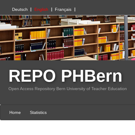
PHBern
Deutsch
English
Français
REPO PHBern
Open Access Repository Bern University of Teacher Education
Home
Statistics