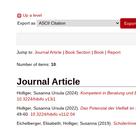
Up a level
Export as
Jump to:
Journal Article
|
Book Section
|
Book
|
Report
Number of items:
10
.
Journal Article
Holliger, Susanna Ursula
(2024).
Kompetent in Beratung und 
10.3224/hibifo.v13i1
Holliger, Susanna Ursula
(2022).
Das Potenzial der Vielfalt im
49-60.
10.3224/hibifo.v11i2.04
Eichelberger, Elisabeth
;
Holliger, Susanna
(2019).
SchülerInn