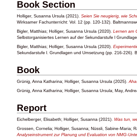
Book Section
Holliger, Susanna Ursula
(2021).
Seien Sie neugierig, wie Sc
Wirksamer Fachunterricht: Vol. 12 (pp. 120-132). Baltmannsw
Bigler, Matthias
;
Holliger, Susanna Ursula
(2020).
Lernen am G
Selbstorganisiertes Lernen auf der Sekundarstufe l Grundlag
Bigler, Matthias
;
Holliger, Susanna Ursula
(2020).
Experimenti
Sekundarstufe l. Grundlagen und Umsetzung (pp. 216-226). B
Book
Grünig, Anna Katharina
;
Holliger, Susanna Ursula
(2025).
Aha
Grünig, Anna Katharina
;
Holliger, Susanna Ursula
;
May, Andre
Report
Eichelberger, Elisabeth
;
Holliger, Susanna
(2021).
Was tun, we
Grossen, Cornelia
;
Holliger, Susanna
;
Nüssli, Sabine-Maria
;
R
Analyseinstrument zur Planung und Evaluation von NMG-Unte