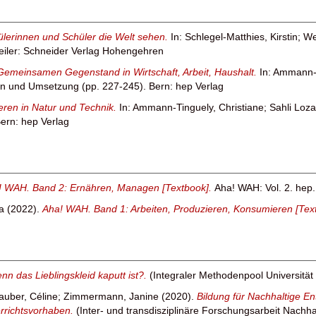
hülerinnen und Schüler die Welt sehen.
In:
Schlegel-Matthies, Kirstin
;
We
eiler: Schneider Verlag Hohengehren
emeinsamen Gegenstand in Wirtschaft, Arbeit, Haushalt.
In:
Ammann-T
en und Umsetzung (pp. 227-245). Bern: hep Verlag
eren in Natur und Technik.
In:
Ammann-Tinguely, Christiane
;
Sahli Loza
ern: hep Verlag
! WAH. Band 2: Ernähren, Managen [Textbook].
Aha! WAH: Vol. 2. hep.
a
(2022).
Aha! WAH. Band 1: Arbeiten, Produzieren, Konsumieren [Tex
nn das Lieblingskleid kaputt ist?.
(Integraler Methodenpool Universität 
auber, Céline
;
Zimmermann, Janine
(2020).
Bildung für Nachhaltige E
rrichtsvorhaben.
(Inter- und transdisziplinäre Forschungsarbeit Nachh