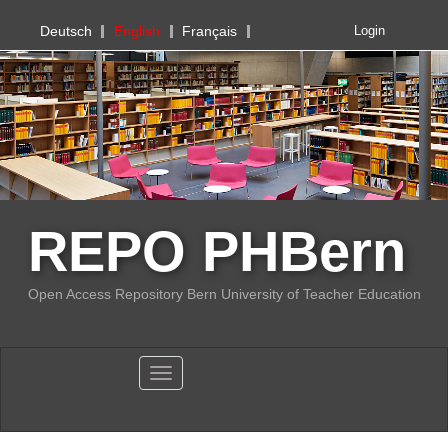
PHBern
Deutsch
English
Français
Login
REPO PHBern
Open Access Repository Bern University of Teacher Education
Toggle navigation