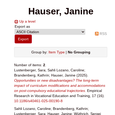
Hauser, Janine
Up a level
Export as
RSS
Group by:
Item Type
|
No Grouping
Number of items:
2
.
Lustenberger, Sara
;
Sahli Lozano, Caroline
;
Brandenberg, Kathrin
;
Hauser, Janine
(2025).
Opportunities or new disadvantages? The long-term
impact of curriculum modifications and accommodations
on post-compulsory educational trajectories.
Empirical
Research in Vocational Education and Training, 17 (16).
10.1186/s40461-025-00190-8
Sahli Lozano, Caroline
;
Brandenberg, Kathrin
;
Lustenberger, Sara
;
Hauser, Janine
;
Wüthrich, Sergej