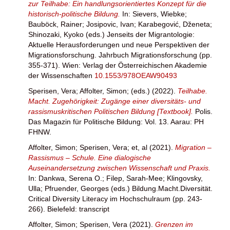
zur Teilhabe: Ein handlungsorientiertes Konzept für die
historisch-politische Bildung.
In:
Sievers, Wiebke
;
Bauböck, Rainer
;
Josipovic, Ivan
;
Karabegović, Dženeta
;
Shinozaki, Kyoko
(eds.) Jenseits der Migrantologie:
Aktuelle Herausforderungen und neue Perspektiven der
Migrationsforschung. Jahrbuch Migrationsforschung (pp.
355-371). Wien: Verlag der Österreichischen Akademie
der Wissenschaften
10.1553/978OEAW90493
Sperisen, Vera
;
Affolter, Simon
;
(eds.) (2022).
Teilhabe.
Macht. Zugehörigkeit: Zugänge einer diversitäts- und
rassismuskritischen Politischen Bildung [Textbook].
Polis.
Das Magazin für Politische Bildung: Vol. 13. Aarau: PH
FHNW.
Affolter, Simon
;
Sperisen, Vera
;
et, al
(2021).
Migration –
Rassismus – Schule. Eine dialogische
Auseinandersetzung zwischen Wissenschaft und Praxis.
In:
Dankwa, Serena O.
;
Filep, Sarah-Mee
;
Klingovsky,
Ulla
;
Pfruender, Georges
(eds.) Bildung.Macht.Diversität.
Critical Diversity Literacy im Hochschulraum (pp. 243-
266). Bielefeld: transcript
Affolter, Simon
;
Sperisen, Vera
(2021).
Grenzen im