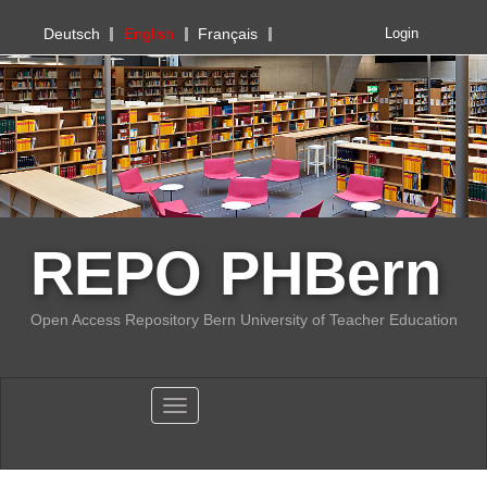
PHBern
Deutsch
English
Français
Login
REPO PHBern
Open Access Repository Bern University of Teacher Education
Toggle navigation