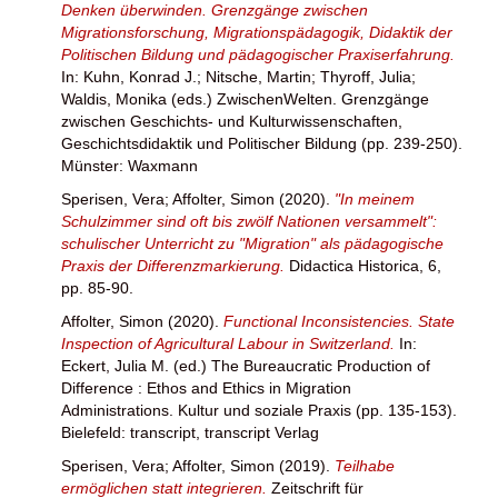
Denken überwinden. Grenzgänge zwischen
Migrationsforschung, Migrationspädagogik, Didaktik der
Politischen Bildung und pädagogischer Praxiserfahrung.
In:
Kuhn, Konrad J.
;
Nitsche, Martin
;
Thyroff, Julia
;
Waldis, Monika
(eds.) ZwischenWelten. Grenzgänge
zwischen Geschichts- und Kulturwissenschaften,
Geschichtsdidaktik und Politischer Bildung (pp. 239-250).
Münster: Waxmann
Sperisen, Vera
;
Affolter, Simon
(2020).
"In meinem
Schulzimmer sind oft bis zwölf Nationen versammelt":
schulischer Unterricht zu "Migration" als pädagogische
Praxis der Differenzmarkierung.
Didactica Historica, 6,
pp. 85-90.
Affolter, Simon
(2020).
Functional Inconsistencies. State
Inspection of Agricultural Labour in Switzerland.
In:
Eckert, Julia M.
(ed.) The Bureaucratic Production of
Difference : Ethos and Ethics in Migration
Administrations. Kultur und soziale Praxis (pp. 135-153).
Bielefeld: transcript, transcript Verlag
Sperisen, Vera
;
Affolter, Simon
(2019).
Teilhabe
ermöglichen statt integrieren.
Zeitschrift für