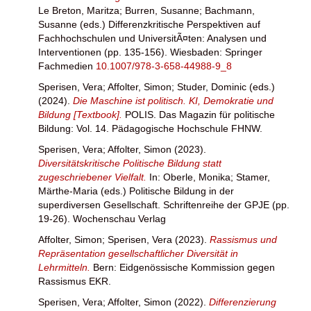
Le Breton, Maritza
;
Burren, Susanne
;
Bachmann,
Susanne
(eds.) Differenzkritische Perspektiven auf
Fachhochschulen und UniversitÃ¤ten: Analysen und
Interventionen (pp. 135-156). Wiesbaden: Springer
Fachmedien
10.1007/978-3-658-44988-9_8
Sperisen, Vera
;
Affolter, Simon
;
Studer, Dominic
(eds.)
(2024).
Die Maschine ist politisch. KI, Demokratie und
Bildung [Textbook].
POLIS. Das Magazin für politische
Bildung: Vol. 14. Pädagogische Hochschule FHNW.
Sperisen, Vera
;
Affolter, Simon
(2023).
Diversitätskritische Politische Bildung statt
zugeschriebener Vielfalt.
In:
Oberle, Monika
;
Stamer,
Märthe-Maria
(eds.) Politische Bildung in der
superdiversen Gesellschaft. Schriftenreihe der GPJE (pp.
19-26). Wochenschau Verlag
Affolter, Simon
;
Sperisen, Vera
(2023).
Rassismus und
Repräsentation gesellschaftlicher Diversität in
Lehrmitteln.
Bern: Eidgenössische Kommission gegen
Rassismus EKR.
Sperisen, Vera
;
Affolter, Simon
(2022).
Differenzierung