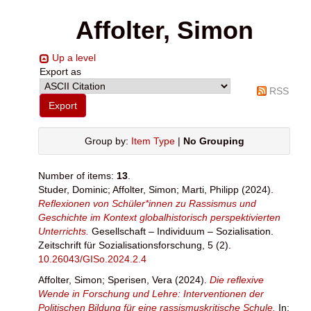
Affolter, Simon
Up a level
Export as
RSS
Group by:
Item Type
|
No Grouping
Number of items:
13
.
Studer, Dominic
;
Affolter, Simon
;
Marti, Philipp
(2024).
Reflexionen von Schüler*innen zu Rassismus und
Geschichte im Kontext globalhistorisch perspektivierten
Unterrichts.
Gesellschaft – Individuum – Sozialisation.
Zeitschrift für Sozialisationsforschung, 5 (2).
10.26043/GISo.2024.2.4
Affolter, Simon
;
Sperisen, Vera
(2024).
Die reflexive
Wende in Forschung und Lehre: Interventionen der
Politischen Bildung für eine rassismuskritische Schule.
In: