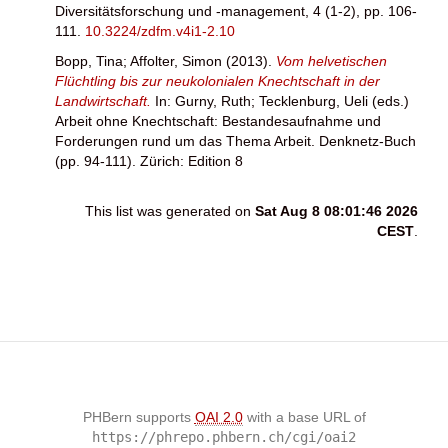
Diversitätsforschung und -management, 4 (1-2), pp. 106-
111.
10.3224/zdfm.v4i1-2.10
Bopp, Tina
;
Affolter, Simon
(2013).
Vom helvetischen
Flüchtling bis zur neukolonialen Knechtschaft in der
Landwirtschaft.
In:
Gurny, Ruth
;
Tecklenburg, Ueli
(eds.)
Arbeit ohne Knechtschaft: Bestandesaufnahme und
Forderungen rund um das Thema Arbeit. Denknetz-Buch
(pp. 94-111). Zürich: Edition 8
This list was generated on
Sat Aug 8 08:01:46 2026
CEST
.
PHBern supports
OAI 2.0
with a base URL of
https://phrepo.phbern.ch/cgi/oai2