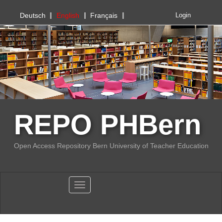
PHBern
Deutsch
English
Français
Login
REPO PHBern
Open Access Repository Bern University of Teacher Education
Toggle navigation