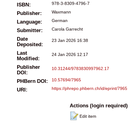
978-3-8309-4796-7
ISBN:
Waxmann
Publisher:
German
Language:
Carola Garrecht
Submitter:
Date
23 Jan 2026 16:38
Deposited:
Last
24 Jan 2026 12:17
Modified:
Publisher
10.31244/9783830997962.17
DOI:
10.57694/7965
PHBern DOI:
https://phrepo.phbern.ch/id/eprint/7965
URI:
Actions (login required)
Edit item