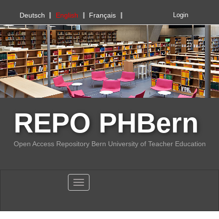
PHBern
Deutsch
English
Français
Login
REPO PHBern
Open Access Repository Bern University of Teacher Education
Toggle navigation