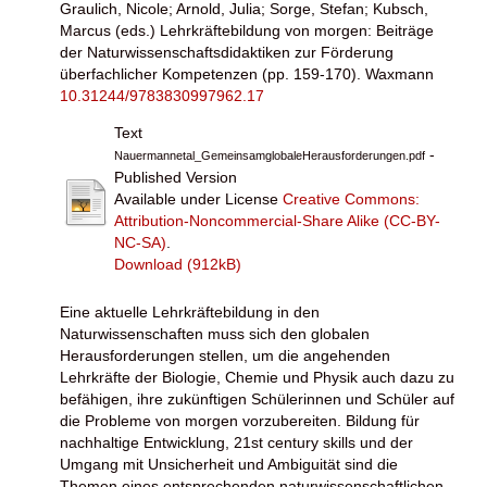
Graulich, Nicole
;
Arnold, Julia
;
Sorge, Stefan
;
Kubsch,
Marcus
(eds.) Lehrkräftebildung von morgen: Beiträge
der Naturwissenschaftsdidaktiken zur Förderung
überfachlicher Kompetenzen (pp. 159-170). Waxmann
10.31244/9783830997962.17
Text
-
Nauermannetal_GemeinsamglobaleHerausforderungen.pdf
Published Version
Available under License
Creative Commons:
Attribution-Noncommercial-Share Alike (CC-BY-
NC-SA)
.
Download (912kB)
Eine aktuelle Lehrkräftebildung in den
Naturwissenschaften muss sich den globalen
Herausforderungen stellen, um die angehenden
Lehrkräfte der Biologie, Chemie und Physik auch dazu zu
befähigen, ihre zukünftigen Schülerinnen und Schüler auf
die Probleme von morgen vorzubereiten. Bildung für
nachhaltige Entwicklung, 21st century skills und der
Umgang mit Unsicherheit und Ambiguität sind die
Themen eines entsprechenden naturwissenschaftlichen