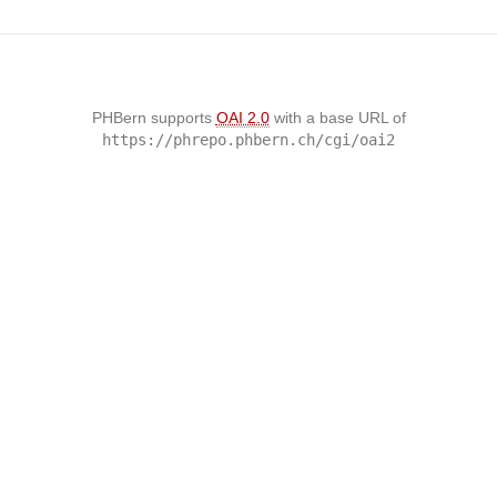
PHBern supports
OAI 2.0
with a base URL of
https://phrepo.phbern.ch/cgi/oai2