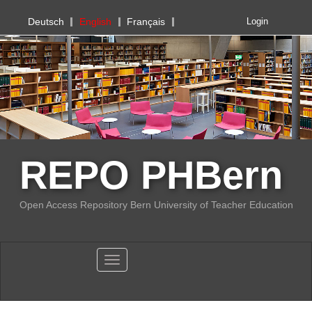
PHBern
Deutsch
English
Français
Login
REPO PHBern
Open Access Repository Bern University of Teacher Education
Toggle navigation