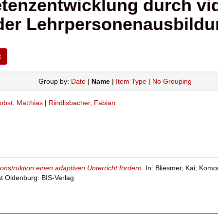
enzentwicklung durch vide
der Lehrpersonenausbildu
Group by:
Date
|
Name
|
Item Type
|
No Grouping
obst, Matthias
|
Rindlisbacher, Fabian
nstruktion einen adaptiven Unterricht fördern.
In:
Bliesmer, Kai
;
Komor
ät Oldenburg: BIS-Verlag