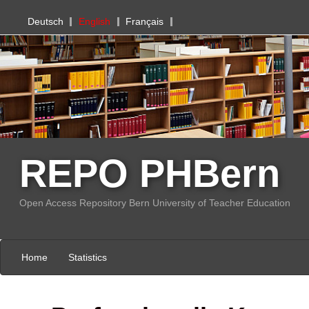
PHBern
Deutsch
English
Français
REPO PHBern
Open Access Repository Bern University of Teacher Education
Home
Statistics