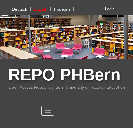
PHBern
Deutsch
English
Français
Login
REPO PHBern
Open Access Repository Bern University of Teacher Education
Toggle navigation