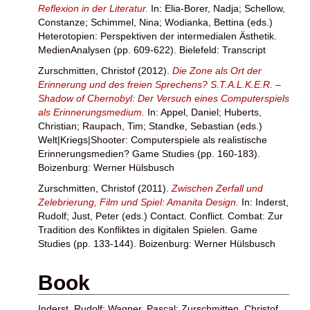
Reflexion in der Literatur.
In:
Elia-Borer, Nadja
;
Schellow,
Constanze
;
Schimmel, Nina
;
Wodianka, Bettina
(eds.)
Heterotopien: Perspektiven der intermedialen Ästhetik.
MedienAnalysen (pp. 609-622). Bielefeld: Transcript
Zurschmitten, Christof
(2012).
Die Zone als Ort der
Erinnerung und des freien Sprechens? S.T.A.L.K.E.R. –
Shadow of Chernobyl: Der Versuch eines Computerspiels
als Erinnerungsmedium.
In:
Appel, Daniel
;
Huberts,
Christian
;
Raupach, Tim
;
Standke, Sebastian
(eds.)
Welt|Kriegs|Shooter: Computerspiele als realistische
Erinnerungsmedien? Game Studies (pp. 160-183).
Boizenburg: Werner Hülsbusch
Zurschmitten, Christof
(2011).
Zwischen Zerfall und
Zelebrierung, Film und Spiel: Amanita Design.
In:
Inderst,
Rudolf
;
Just, Peter
(eds.) Contact. Conflict. Combat: Zur
Tradition des Konfliktes in digitalen Spielen. Game
Studies (pp. 133-144). Boizenburg: Werner Hülsbusch
Book
Inderst, Rudolf
;
Wagner, Pascal
;
Zurschmitten, Christof