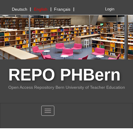
PHBern
Deutsch
English
Français
Login
REPO PHBern
Open Access Repository Bern University of Teacher Education
Toggle navigation