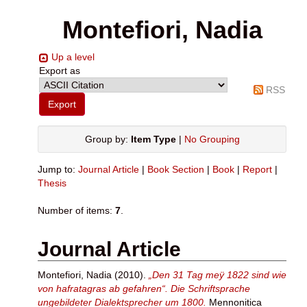
Montefiori, Nadia
Up a level
Export as
RSS
Group by:
Item Type
|
No Grouping
Jump to:
Journal Article
|
Book Section
|
Book
|
Report
|
Thesis
Number of items:
7
.
Journal Article
Montefiori, Nadia
(2010).
„Den 31 Tag meÿ 1822 sind wie
von hafratagras ab gefahren“. Die Schriftsprache
ungebildeter Dialektsprecher um 1800.
Mennonitica