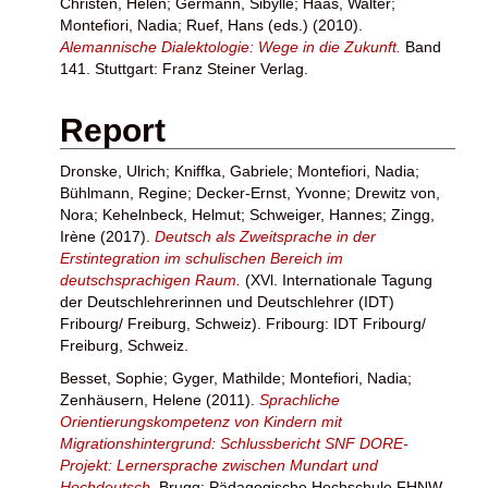
Christen, Helen
;
Germann, Sibylle
;
Haas, Walter
;
Montefiori, Nadia
;
Ruef, Hans
(eds.) (2010).
Alemannische Dialektologie: Wege in die Zukunft.
Band
141. Stuttgart: Franz Steiner Verlag.
Report
Dronske, Ulrich
;
Kniffka, Gabriele
;
Montefiori, Nadia
;
Bühlmann, Regine
;
Decker-Ernst, Yvonne
;
Drewitz von,
Nora
;
Kehelnbeck, Helmut
;
Schweiger, Hannes
;
Zingg,
Irène
(2017).
Deutsch als Zweitsprache in der
Erstintegration im schulischen Bereich im
deutschsprachigen Raum.
(XVl. Internationale Tagung
der Deutschlehrerinnen und Deutschlehrer (IDT)
Fribourg/ Freiburg, Schweiz). Fribourg: IDT Fribourg/
Freiburg, Schweiz.
Besset, Sophie
;
Gyger, Mathilde
;
Montefiori, Nadia
;
Zenhäusern, Helene
(2011).
Sprachliche
Orientierungskompetenz von Kindern mit
Migrationshintergrund: Schlussbericht SNF DORE-
Projekt: Lernersprache zwischen Mundart und
Hochdeutsch.
Brugg: Pädagogische Hochschule FHNW.