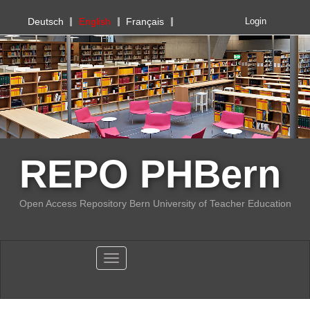
PHBern
Deutsch
English
Français
Login
REPO PHBern
Open Access Repository Bern University of Teacher Education
Toggle navigation