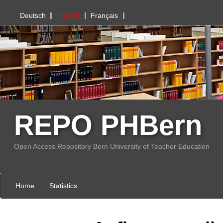
PHBern
Deutsch
English
Français
REPO PHBern
Open Access Repository Bern University of Teacher Education
Home
Statistics