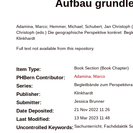
Aufbau grundle
Adamina, Marco
;
Hemmer, Michael
;
Schubert, Jan Christoph
(
Christoph
(eds.) Die geographische Perspektive konkret: Beg
Klinkhardt
Full text not available from this repository.
Book Section (Book Chapter)
Item Type:
Adamina, Marco
PHBern Contributor:
Begleitbände zum Perspektivr
Series:
Klinkhardt
Publisher:
Jessica Brunner
Submitter:
21 Nov 2022 11:26
Date Deposited:
13 Mar 2023 11:48
Last Modified:
Sachunterricht, Fachdidaktik S
Uncontrolled Keywords: