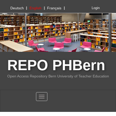
PHBern
Deutsch
English
Français
Login
REPO PHBern
Open Access Repository Bern University of Teacher Education
Toggle navigation