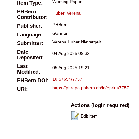
Working Paper
Item Type:
PHBern
Huber, Verena
Contributor:
PHBern
Publisher:
German
Language:
Verena Huber Nievergelt
Submitter:
Date
04 Aug 2025 09:32
Deposited:
Last
05 Aug 2025 19:21
Modified:
10.57694/7757
PHBern DOI:
https://phrepo.phbern.ch/id/eprint/7757
URI:
Actions (login required)
Edit item