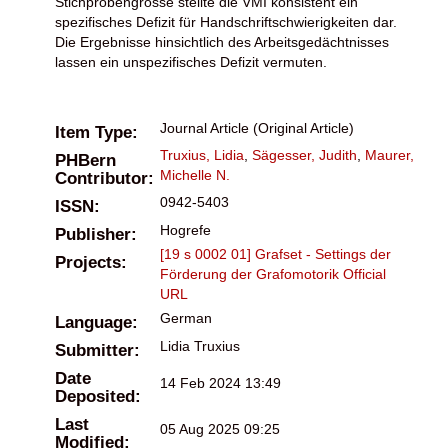
Stichprobengrösse stellte die VMI konsistent ein
spezifisches Defizit für Handschriftschwierigkeiten dar.
Die Ergebnisse hinsichtlich des Arbeitsgedächtnisses
lassen ein unspezifisches Defizit vermuten.
Journal Article (Original Article)
Item Type:
Truxius, Lidia
,
Sägesser, Judith
,
Maurer,
PHBern
Michelle N.
Contributor:
0942-5403
ISSN:
Hogrefe
Publisher:
[19 s 0002 01] Grafset - Settings der
Projects:
Förderung der Grafomotorik
Official
URL
German
Language:
Lidia Truxius
Submitter:
Date
14 Feb 2024 13:49
Deposited:
Last
05 Aug 2025 09:25
Modified: