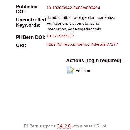
Publisher
10.1026/0942-5403/a000404
DOI:
Handschriftschwierigkeiten, exekutive
Uncontrolled
Funktionen, visuomotorische
Keywords:
Integration, Arbeitsgedächtnis
10.57694/7277
PHBern DOI:
https://phrepo.phbern.ch/id/eprint/7277
URI:
Actions (login required)
Edit item
PHBern supports
OAI 2.0
with a base URL of