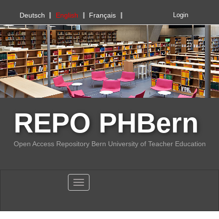
PHBern
Deutsch
English
Français
Login
REPO PHBern
Open Access Repository Bern University of Teacher Education
Toggle navigation