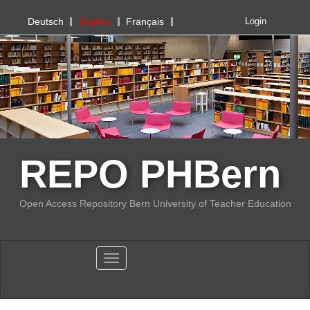
PHBern
Deutsch
English
Français
Login
REPO PHBern
Open Access Repository Bern University of Teacher Education
Toggle navigation