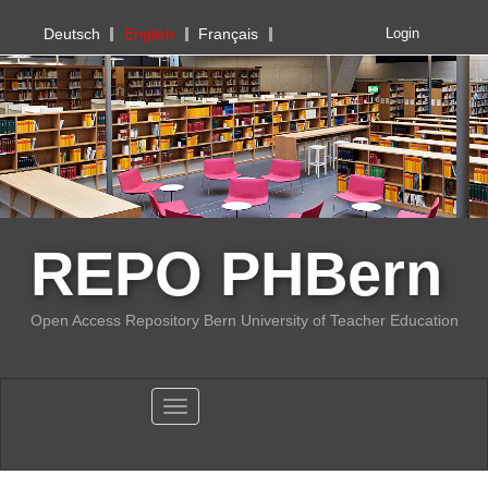
PHBern
Deutsch
English
Français
Login
REPO PHBern
Open Access Repository Bern University of Teacher Education
Toggle navigation