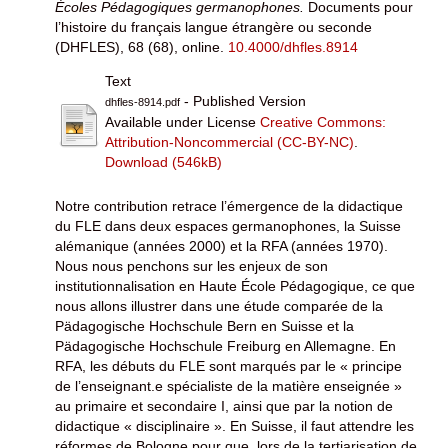
Écoles Pédagogiques germanophones.
Documents pour
l’histoire du français langue étrangère ou seconde
(DHFLES), 68 (68), online.
10.4000/dhfles.8914
Text
- Published Version
dhfles-8914.pdf
Available under License
Creative Commons:
Attribution-Noncommercial (CC-BY-NC)
.
Download (546kB)
Notre contribution retrace l’émergence de la didactique
du FLE dans deux espaces germanophones, la Suisse
alémanique (années 2000) et la RFA (années 1970).
Nous nous penchons sur les enjeux de son
institutionnalisation en Haute École Pédagogique, ce que
nous allons illustrer dans une étude comparée de la
Pädagogische Hochschule Bern en Suisse et la
Pädagogische Hochschule Freiburg en Allemagne. En
RFA, les débuts du FLE sont marqués par le « principe
de l’enseignant.e spécialiste de la matière enseignée »
au primaire et secondaire I, ainsi que par la notion de
didactique « disciplinaire ». En Suisse, il faut attendre les
réformes de Bologne pour que, lors de la tertiarisation de