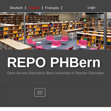
PHBern
Deutsch
English
Français
Login
REPO PHBern
Open Access Repository Bern University of Teacher Education
Toggle navigation