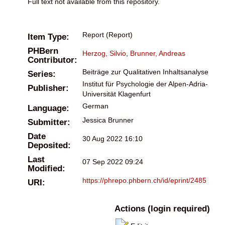
Full text not available from this repository.
Report (Report)
Item Type:
PHBern
Herzog, Silvio
,
Brunner, Andreas
Contributor:
Beiträge zur Qualitativen Inhaltsanalyse
Series:
Institut für Psychologie der Alpen-Adria-
Publisher:
Universität Klagenfurt
German
Language:
Jessica Brunner
Submitter:
Date
30 Aug 2022 16:10
Deposited:
Last
07 Sep 2022 09:24
Modified:
https://phrepo.phbern.ch/id/eprint/2485
URI:
Actions (login required)