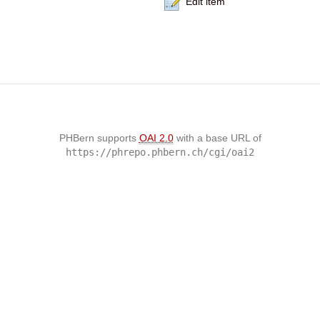
Edit item
PHBern supports
OAI 2.0
with a base URL of
https://phrepo.phbern.ch/cgi/oai2