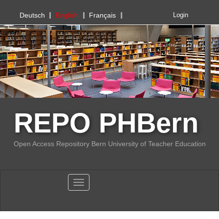
PHBern
Deutsch
English
Français
Login
REPO PHBern
Open Access Repository Bern University of Teacher Education
Toggle navigation