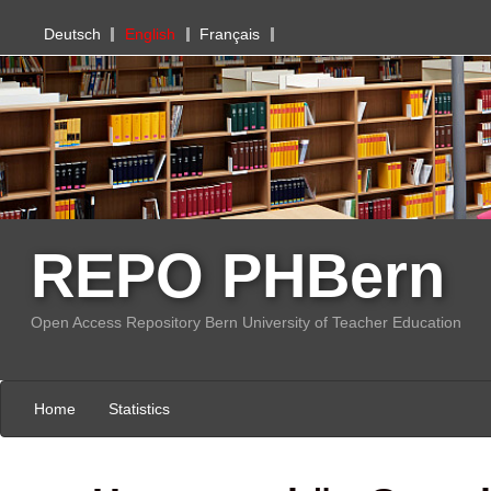
PHBern
Deutsch
English
Français
REPO PHBern
Open Access Repository Bern University of Teacher Education
Home
Statistics