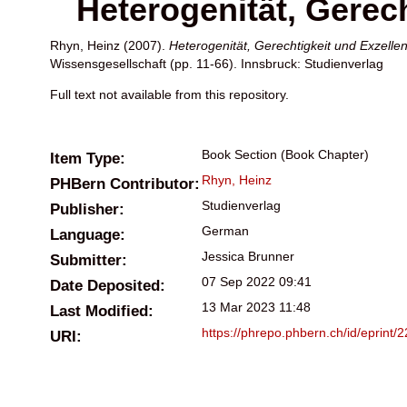
Heterogenität, Gerec
Rhyn, Heinz
(2007).
Heterogenität, Gerechtigkeit und Exzelle
Wissensgesellschaft (pp. 11-66). Innsbruck: Studienverlag
Full text not available from this repository.
Book Section (Book Chapter)
Item Type:
Rhyn, Heinz
PHBern Contributor:
Studienverlag
Publisher:
German
Language:
Jessica Brunner
Submitter:
07 Sep 2022 09:41
Date Deposited:
13 Mar 2023 11:48
Last Modified:
https://phrepo.phbern.ch/id/eprint/
URI: