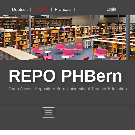
PHBern
Deutsch
English
Français
Login
REPO PHBern
Open Access Repository Bern University of Teacher Education
Toggle navigation